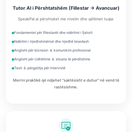
Tutor AI i Përshtatshëm (Fillestar → Avancuar)
SpeakPal.ai përshtatet me nivelin dhe qëllimet tuaja:
Fondamentet për fillestarët dhe ndërtimi i fjalorit
Ndërtim i rrjedhshmërisë dhe rrjedhë bisedash
Anglisht për biznesin ＆ komunikim profesional
Anglisht për Udhëtime ＆ situata të përditshme
Testi ＆ përgatitja për intervistë
Merrni praktikë që ndjehet "saktësisht e duhur" në vend të
rastësishme.