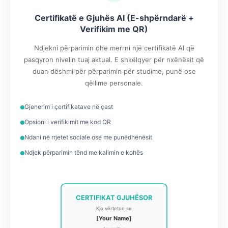
Certifikatë e Gjuhës AI (E-shpërndarë +
Verifikim me QR)
Ndjekni përparimin dhe merrni një certifikatë AI që
pasqyron nivelin tuaj aktual. E shkëlqyer për nxënësit që
duan dëshmi për përparimin për studime, punë ose
qëllime personale.
Gjenerim i çertifikatave në çast
Opsioni i verifikimit me kod QR
Ndani në rrjetet sociale ose me punëdhënësit
Ndjek përparimin tënd me kalimin e kohës
CERTIFIKAT GJUHËSOR
Kjo vërteton se
[Your Name]