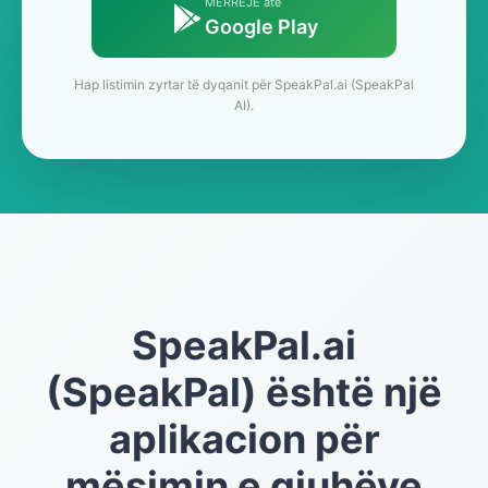
MERREJE atë
Google Play
Hap listimin zyrtar të dyqanit për SpeakPal.ai (SpeakPal
AI).
SpeakPal.ai
(SpeakPal) është një
aplikacion për
mësimin e gjuhëve