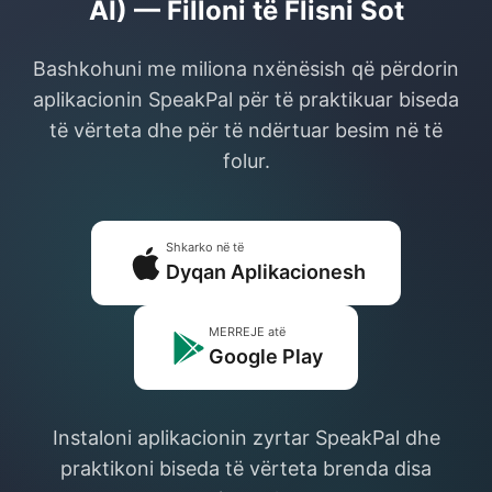
AI) — Filloni të Flisni Sot
Bashkohuni me miliona nxënësish që përdorin
aplikacionin SpeakPal për të praktikuar biseda
të vërteta dhe për të ndërtuar besim në të
folur.
Shkarko në të
Dyqan Aplikacionesh
MERREJE atë
Google Play
Instaloni aplikacionin zyrtar SpeakPal dhe
praktikoni biseda të vërteta brenda disa