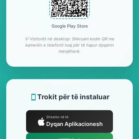
Google Play Store
💡 Vizitorët në desktop: Shkruani kodin QR me
kamerën e telefonit tuaj për të hapur dyqanin
menjëherë.
Trokit për të instaluar
Shkarko në të
Dyqan Aplikacionesh