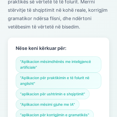
praktikës së vërtetë të të folurit. Merrni
stërvitje të shqiptimit në kohë reale, korrigjim
gramatikor ndërsa flisni, dhe ndërtoni
vetëbesim të vërtetë në bisedim.
Nëse keni kërkuar për:
"Aplikacion mësimdhënës me inteligjencë
artificiale"
"Aplikacion për praktikimin e të folurit në
anglisht"
"aplikacion për ushtrimin e shqiptimit"
"Aplikacion mësimi gjuhe me IA"
"aplikacion për korrigjimin e gramatikës"