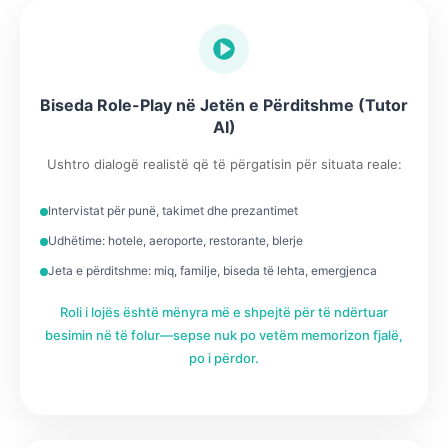
Biseda Role-Play në Jetën e Përditshme (Tutor
AI)
Ushtro dialogë realistë që të përgatisin për situata reale:
Intervistat për punë, takimet dhe prezantimet
Udhëtime: hotele, aeroporte, restorante, blerje
Jeta e përditshme: miq, familje, biseda të lehta, emergjenca
Roli i lojës është mënyra më e shpejtë për të ndërtuar
besimin në të folur—sepse nuk po vetëm memorizon fjalë,
po i përdor.