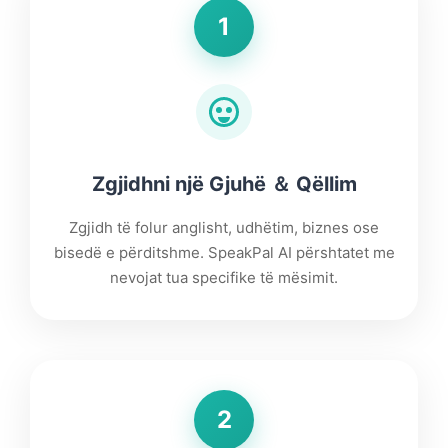
1
Zgjidhni një Gjuhë ＆ Qëllim
Zgjidh të folur anglisht, udhëtim, biznes ose
bisedë e përditshme. SpeakPal AI përshtatet me
nevojat tua specifike të mësimit.
2