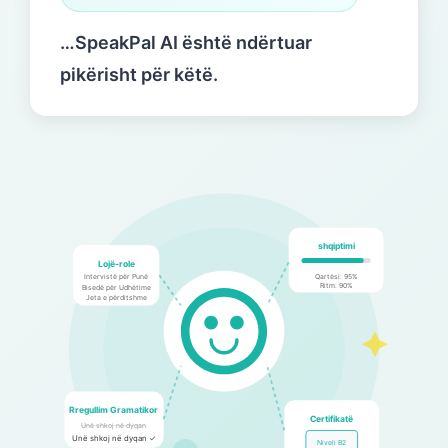
…SpeakPal AI është ndërtuar
pikërisht për këtë.
shqiptimi
Lojë-role
Intervistë për Punë
Qartësi: 95%
Ritm: 90%
Bisedë për Udhëtime
Jeta e përditshme
Rregullim Gramatikor
Certifikatë
Unë shkoj në dyqan
Unë shkoj në dyqan ✓
Niveli B2