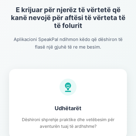
E krijuar për njerëz të vërtetë që
kanë nevojë për aftësi të vërteta të
të folurit
Aplikacioni SpeakPal ndihmon këdo që dëshiron të
flasë një gjuhë të re me besim.
Udhëtarët
Dëshironi shprehje praktike dhe vetëbesim për
aventurën tuaj të ardhshme?