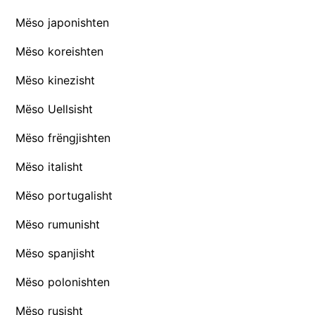
Mëso japonishten
Mëso koreishten
Mëso kinezisht
Mëso Uellsisht
Mëso frëngjishten
Mëso italisht
Mëso portugalisht
Mëso rumunisht
Mëso spanjisht
Mëso polonishten
Mëso rusisht