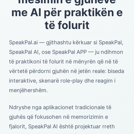
me AI për praktikën e
të folurit
SpeakPal.ai — gjithashtu kërkuar si SpeakPal,
SpeakPal AI, ose SpeakPal APP — ju ndihmon
të praktikoni të folurit në mënyrën që në të
vërtetë përdorni gjuhën në jetën reale: biseda
interaktive, skenarë role-play dhe reagim i
menjëhershëm.
Ndryshe nga aplikacionet tradicionale të
gjuhës që fokusohen në memorizimin e
fjalorit, SpeakPal AI është projektuar rreth