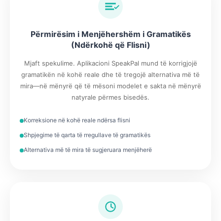
Përmirësim i Menjëhershëm i Gramatikës
(Ndërkohë që Flisni)
Mjaft spekulime. Aplikacioni SpeakPal mund të korrigjojë
gramatikën në kohë reale dhe të tregojë alternativa më të
mira—në mënyrë që të mësoni modelet e sakta në mënyrë
natyrale përmes bisedës.
Korreksione në kohë reale ndërsa flisni
Shpjegime të qarta të rregullave të gramatikës
Alternativa më të mira të sugjeruara menjëherë