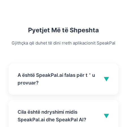
Pyetjet Më të Shpeshta
Gjithçka që duhet të dini rreth aplikacionit SpeakPal
A është SpeakPal.ai falas për t＇u
▼
provuar?
Po. Mund të filloni të praktikoni falas (nuk
nevojitet kartë kreditore për të nisur).
Cila është ndryshimi midis
Shkarkoni aplikacionin SpeakPal dhe filloni
▼
SpeakPal.ai dhe SpeakPal AI?
udhëtimin tuaj të të mësuarit të gjuhës sot.