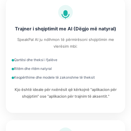
Trajner i shqiptimit me AI (Dëgjo më natyral)
SpeakPal AI ju ndihmon të përmirësoni shqiptimin me
vlerësim mbi:
Qartësi dhe theksi i fjalëve
Ritëm dhe ritëm natyral
Keqpërthime dhe modele të zakonshme të theksit
Kjo është ideale për nxënësit që kërkojnë "aplikacion për
shqiptim" ose "aplikacion për trajnim të aksentit."