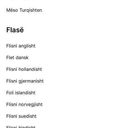
Mëso Turqishten
Flasë
Flisni anglisht
Flet dansk
Flisni hollandisht
Flisni gjermanisht
Foli islandisht
Flisni norvegjisht
Flisni suedisht
Flisni hindisht