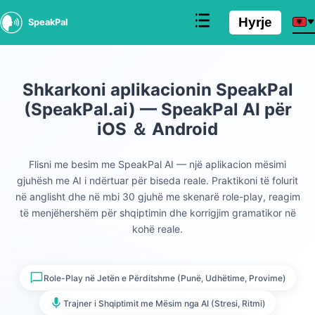
Hyrje
SpeakPal
Shkarkoni aplikacionin SpeakPal
(SpeakPal.ai) — SpeakPal AI për
iOS ＆ Android
Flisni me besim me SpeakPal AI — një aplikacion mësimi
gjuhësh me AI i ndërtuar për biseda reale. Praktikoni të folurit
në anglisht dhe në mbi 30 gjuhë me skenarë role-play, reagim
të menjëhershëm për shqiptimin dhe korrigjim gramatikor në
kohë reale.
Role-Play në Jetën e Përditshme (Punë, Udhëtime, Provime)
Trajner i Shqiptimit me Mësim nga AI (Stresi, Ritmi)