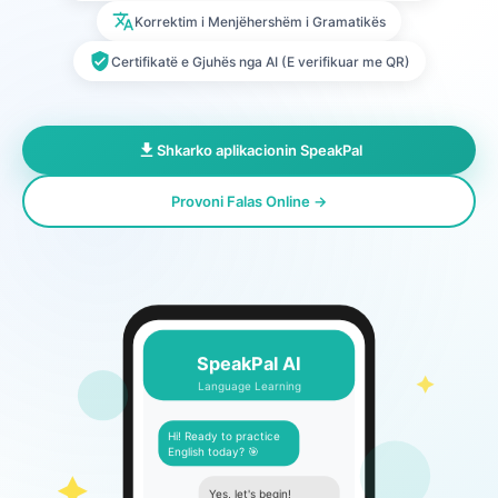
Korrektim i Menjëhershëm i Gramatikës
Certifikatë e Gjuhës nga AI (E verifikuar me QR)
Shkarko aplikacionin SpeakPal
Provoni Falas Online →
SpeakPal AI
Language Learning
Hi! Ready to practice
English today? 🎯