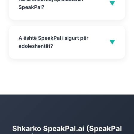
verifikimi (p.sh., verifikim me QR). Ndiqni
▼
SpeakPal?
përparimin tuaj dhe ndani arritjet tuaja me
punëdhënësit, shkollat ose në rrjetet
Përdorni butonat më sipër: Apple App
sociale.
Store (iOS) ose Google Play (Android),
A është SpeakPal i sigurt për
ose skanoni kodet QR. Mund të provoni
▼
adoleshentët?
gjithashtu versionin në ueb në
talk.speakpal.ai pa shkarkuar asgjë.
SpeakPal.ai përfshin opsione të dizajnit
me fokus në sigurinë (p.sh., koncepte
mbrojtjeje për adoleshentët) për të
mbështetur përvoja të përshtatshme
mësimore. Prindërit mund të ndihen të
sigurt që fëmijët e tyre po mësojnë në një
mjedis të sigurt.
Shkarko SpeakPal.ai (SpeakPal