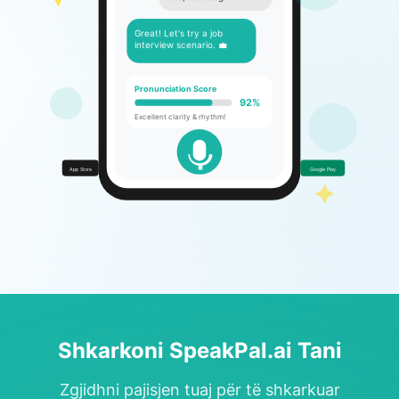
Yes, let's begin!
Great! Let's try a job
interview scenario. 💼
Pronunciation Score
92%
Excellent clarity & rhythm!
App Store
Google Play
Shkarkoni SpeakPal.ai Tani
Zgjidhni pajisjen tuaj për të shkarkuar