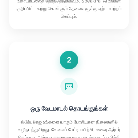
உரையாடலைத் தேர்ந்தெடுக்கவும். SpeakPal AI உங்கள்
குறிப்பிட்ட கற்று கொள்ளும் தேவைகளுக்கு ஏற்ப மாற்றம்
செய்யும்.
2
ஒரு வேடமாடல் தொடங்குங்கள்
ஸ்பீக்‌பல்எஐ உங்களை யாரும் போலியான நிலைகளில்
வழிநடத்துகிறது. வேலைப் பேட்டி பயிற்சி, உணவு ஆர்டர்
செய்வது, அல்லது சாதாரண உரையாடல்களைப் பயிற்சி