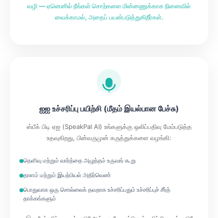
வழி — ஏனெனில் நீங்கள் சொற்களை மின்னணுக்காக நினைவில்
வைக்காமல், அதைப் பயன்படுத்துகிறீர்கள்.
ஐஐ உச்சரிப்பு பயிற்சி (மீதம் இயல்பான பேச்சு)
ஸ்பீக் பிடி ஏஐ (SpeakPal AI) உங்களுக்கு ஒலிப்பதிவு மேம்படுத்த
உதவுகிறது, பின்வருமுன் கருத்துக்களை வழங்கி:
தெளிவு மற்றும் வார்த்தை அழுத்தம் உருவங் கூறு
தாளம் மற்றும் இயற்பியல் அதிர்வெண்
பொதுவாக ஒரு சொல்லைக் தவறாக உச்சரிப்பதும் உச்சரிப்புச் சீர்த்
தாக்கங்களும்