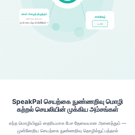
உரைப் பிழைத் திருத்தம்
சான்றிதழ்
நான் கடைக்கு جاتا.
நான் கடைக்கு செல்கிறேன் ✓
படி B2
SpeakPal செயற்கை நுண்ணறிவு மொழி
கற்றல் செயலியின் முக்கிய அம்சங்கள்
எந்த மொழியிலும் தைரியமாக பேச தேவையான அனைத்தும் —
முன்னேறிய செயற்கை நுண்ணறிவு தொழில்நுட்பத்தால்