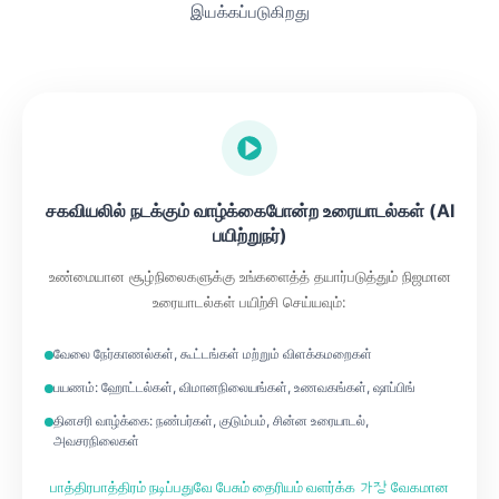
இயக்கப்படுகிறது
சகவியலில் நடக்கும் வாழ்க்கைபோன்ற உரையாடல்கள் (AI
பயிற்றுநர்)
உண்மையான சூழ்நிலைகளுக்கு உங்களைத்த் தயார்படுத்தும் நிஜமான
உரையாடல்கள் பயிற்சி செய்யவும்:
வேலை நேர்காணல்கள், கூட்டங்கள் மற்றும் விளக்கமறைகள்
பயணம்: ஹோட்டல்கள், விமானநிலையங்கள், உணவகங்கள், ஷாப்பிங்
தினசரி வாழ்க்கை: நண்பர்கள், குடும்பம், சின்ன உரையாடல்,
அவசரநிலைகள்
பாத்திரபாத்திரம் நடிப்பதுவே பேசும் தைரியம் வளர்க்க 가장 வேகமான