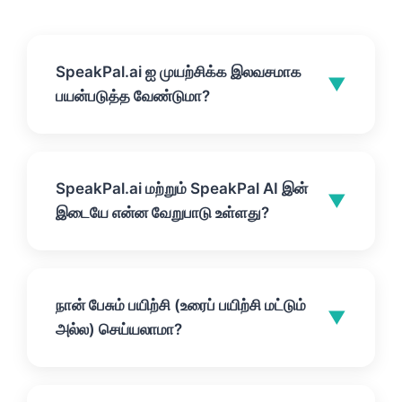
SpeakPal.ai ஐ முயற்சிக்க இலவசமாக
▼
பயன்படுத்த வேண்டுமா?
ஆம். நீங்கள் இலவசமாக பயிற்சி துவங்கலாம்
(துவங்க கடன் அட்டை தேவை இல்லை).
SpeakPal.ai மற்றும் SpeakPal AI இன்
SpeakPal செயலியை பதிவிறக்கம் செய்து
▼
இடையே என்ன வேறுபாடு உள்ளது?
இன்று உங்கள் மொழி கற்றல் பயணத்தை
துவங்குங்கள்.
அவை ஒரே தயாரிப்பைக் குறிக்கின்றன.
பயனர்கள் பொதுவாக "SpeakPal AI" அல்லது
நான் பேசும் பயிற்சி (உரைப் பயிற்சி மட்டும்
"SpeakPal APP" எனத் தேடுவர், மற்றும்
▼
அல்ல) செய்யலாமா?
அதிகாரப்பூர்வ தளம் SpeakPal.ai ஆகும். அதை
நீங்கள் SpeakPal, SpeakPal AI அல்லது
ஆம். SpeakPal செயலி உரையாடல்கள்,
SpeakPal APP என்று ஒப்படைத்தாலும், நீங்கள்