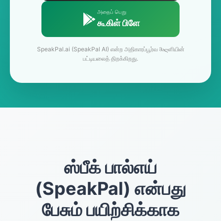
அதைப் பெறு
கூகிள் பிளே
SpeakPal.ai (SpeakPal AI) என்ற அதிகாரப்பூர்வ მაღளியின்
பட்டியலைத் திறக்கிறது.
ஸ்பீக் பால்எய்
(SpeakPal) என்பது
பேசும் பயிற்சிக்காக