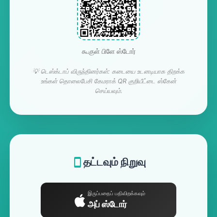
கூகுள் பிளே ஸ்டோர்
💡 டெஸ்க்டாப் விருந்தினர்கள்: கடையை உடனடியாக திறக்க
உங்கள் தொலைபேசி கேமராக் QR குறியீட்டை ஸ்கேன்
செய்யவும்.
தட்டவும் நிறுவு
இருப்பதைப் பதிவிறக்கவும்
அப் ஸ்டோர்