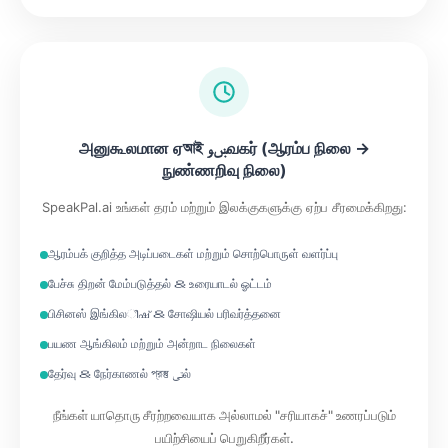
அனுகூலமான ஏআই ښوவகர் (ஆரம்ப நிலை →
நுண்ணறிவு நிலை)
SpeakPal.ai உங்கள் தரம் மற்றும் இலக்குகளுக்கு ஏற்ப சீரமைக்கிறது:
ஆரம்பக் குறித்த அடிப்படைகள் மற்றும் சொற்பொருள் வளர்ப்பு
பேச்சு திறன் மேம்படுத்தல் ＆ உரையாடல் ஓட்டம்
பிசினஸ் இங்கிலീഷ് ＆ சோஷியல் பரிவர்த்தனை
பயண ஆங்கிலம் மற்றும் அன்றாட நிலைகள்
தேர்வு ＆ நேர்காணல் প্রস্তু تیல்
நீங்கள் யாதொரு சீரற்றவையாக அல்லாமல் "சரியாகச்" உணரப்படும்
பயிற்சியைப் பெறுகிறீர்கள்.