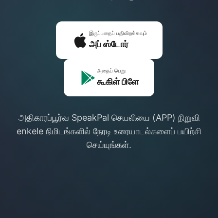
இருப்பதைப் பதிவிறக்கவும்
அப் ஸ்டோர்
அதைப் பெறு
கூகிள் பிளே
அதிகாரப்பூர்வ SpeakPal செயலியை (APP) நிறுவி
enkele நிமிடங்களில் நேரடி உரையாடல்களைப் பயிற்சி
செய்யுங்கள்.