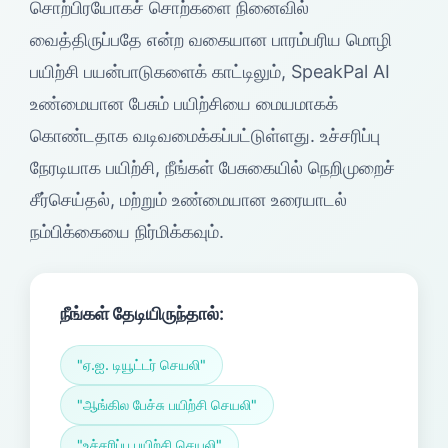
சொற்பிரயோகச் சொற்களை நினைவில்
வைத்திருப்பதே என்ற வகையான பாரம்பரிய மொழி
பயிற்சி பயன்பாடுகளைக் காட்டிலும், SpeakPal AI
உண்மையான பேசும் பயிற்சியை மையமாகக்
கொண்டதாக வடிவமைக்கப்பட்டுள்ளது. உச்சரிப்பு
நேரடியாக பயிற்சி, நீங்கள் பேசுகையில் நெறிமுறைச்
சீர்செய்தல், மற்றும் உண்மையான உரையாடல்
நம்பிக்கையை நிர்மிக்கவும்.
நீங்கள் தேடியிருந்தால்:
"ஏ.ஐ. டியூட்டர் செயலி"
"ஆங்கில பேச்சு பயிற்சி செயலி"
"உச்சரிப்பு பயிற்சி செயலி"