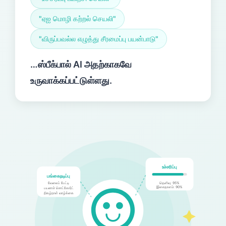
"ஏஐ மொழி கற்றல் செயலி"
"விருப்பவல்ல எழுத்து சீரமைப்பு பயன்பாடு"
…ஸ்பீக்‌பால் AI அதற்காகவே
உருவாக்கப்பட்டுள்ளது.
உச்சரிப்பு
பங்கைநடிப்பு
வேலைப் பேட்டி
தெளிவு: 95%
இசைதாளம்: 90%
பயணச் சொட்கோர்ட்
நிகழ்நாள் வாழ்க்கை