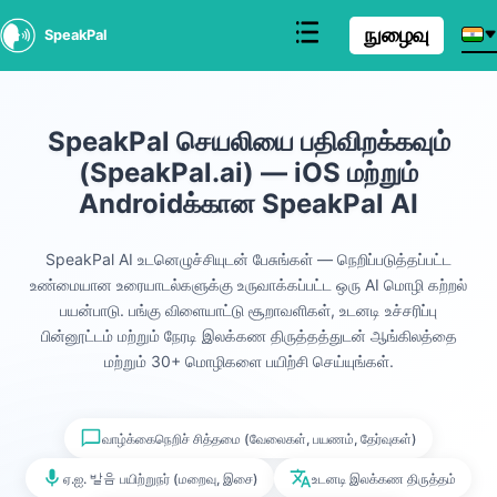
நுழைவு
SpeakPal
SpeakPal செயலியை பதிவிறக்கவும்
(SpeakPal.ai) — iOS மற்றும்
Androidக்கான SpeakPal AI
SpeakPal AI உடனெழுச்சியுடன் பேசுங்கள் — நெறிப்படுத்தப்பட்ட
உண்மையான உரையாடல்களுக்கு உருவாக்கப்பட்ட ஒரு AI மொழி கற்றல்
பயன்பாடு. பங்கு விளையாட்டு சூறாவளிகள், உடனடி உச்சரிப்பு
பின்னூட்டம் மற்றும் நேரடி இலக்கண திருத்தத்துடன் ஆங்கிலத்தை
மற்றும் 30+ மொழிகளை பயிற்சி செய்யுங்கள்.
வாழ்க்கைநெறிச் சித்தமை (வேலைகள், பயணம், தேர்வுகள்)
ஏ.ஐ. 발음 பயிற்றுநர் (மறைவு, இசை)
உடனடி இலக்கண திருத்தம்