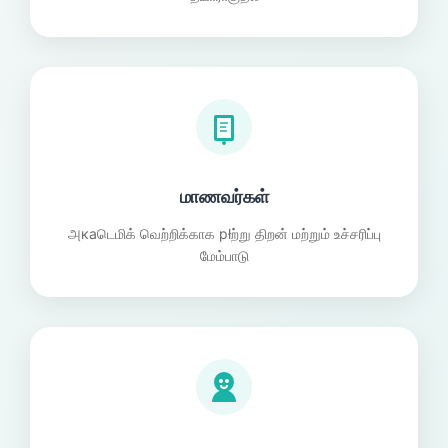
மாணவர்கள்
அкаடெமிக் வெற்றிக்காக płற்று திறன் மற்றும் உச்சரிப்பு
மேம்பாடு