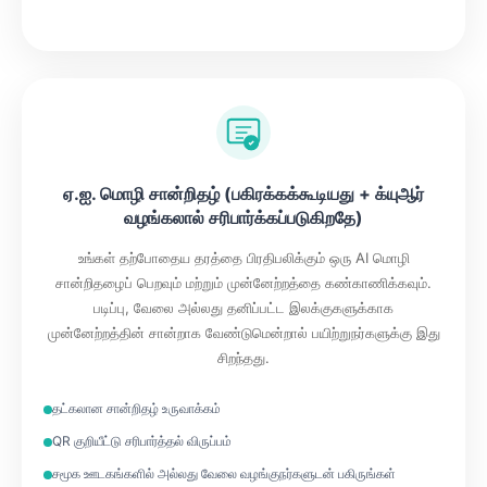
ஏ.ஐ. மொழி சான்றிதழ் (பகிரக்கக்கூடியது + க்யுஆர்
வழங்கலால் சரிபார்க்கப்படுகிறதே)
உங்கள் தற்போதைய தரத்தை பிரதிபலிக்கும் ஒரு AI மொழி
சான்றிதழைப் பெறவும் மற்றும் முன்னேற்றத்தை கண்காணிக்கவும்.
படிப்பு, வேலை அல்லது தனிப்பட்ட இலக்குகளுக்காக
முன்னேற்றத்தின் சான்றாக வேண்டுமென்றால் பயிற்றுநர்களுக்கு இது
சிறந்தது.
தட்கலான சான்றிதழ் உருவாக்கம்
QR குறியீட்டு சரிபார்த்தல் விருப்பம்
சமூக ஊடகங்களில் அல்லது வேலை வழங்குநர்களுடன் பகிருங்கள்