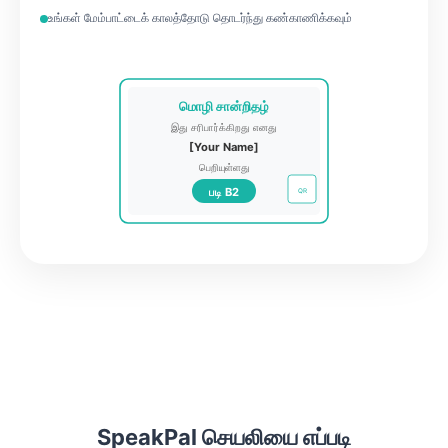
உங்கள் மேம்பாட்டைக் காலத்தோடு தொடர்ந்து கண்காணிக்கவும்
மொழி சான்றிதழ்
இது சரிபார்க்கிறது எனது
[Your Name]
பெறியுள்ளது
படி B2
QR
SpeakPal செயலியை எப்படி