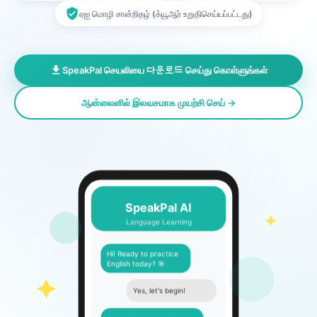
ஏஐ மொழி சான்றிதழ் (க்யூஆர் உறுதிசெய்யப்பட்டது)
SpeakPal செயலியை 다운로드 செய்து கொள்ளுங்கள்
ஆன்லைனில் இலவசமாக முயற்சி செய் →
SpeakPal AI
Language Learning
Hi! Ready to practice
English today? 🎯
Yes, let's begin!