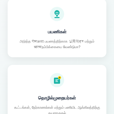
பயணிகள்
அடுத்த रोमantt பயணத்திற்காக 실用句हरु மற்றும்
आत्मநம்பிக்கையை வேண்டுமா?
★
தொழில்முறையர்கள்
கூட்டங்கள், நேர்காணல்கள் மற்றும் பணியிட ஆங்கிலத்திற்கு
தயாராகுதல்