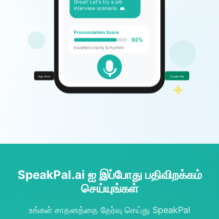
Great! Let's try a job
interview scenario. 💼
Pronunciation Score
92%
Excellent clarity & rhythm!
App Store
Google Play
SpeakPal.ai ஐ இப்போது பதிவிறக்கம்
செய்யுங்கள்
உங்கள் சாதனத்தை தேர்வு செய்து SpeakPal