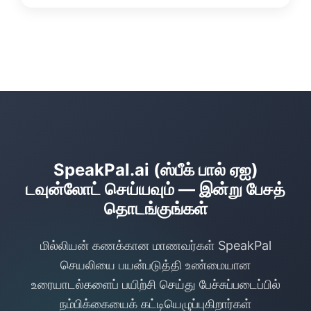
talk.speakpal.ai என்ற வலை பதிப்பையும்
SpeakPal.ai இல் பொருத்தமான கற்பன
முயற்சிக்கலாம்.
அனுபவங்களை ஆதரிக்க பாதுகாப்பு-
கவனப்பூர்வமான வடிவமைப்பு விருப்பங்கள்
(உதாரணத்திற்கு, இளம் வயது பாதுகாப்பு
கோட்பாடுகள்) அடங்கும். பெற்றோர் தங்கள்
குழந்தைகள் பாதுகாப்பான சூழலில்
கற்றுக்கொள்கிறார்கள் என்று நம்பிக்கையாக
இருக்கலாம்.
SpeakPal.ai (ஸ்பீக் பால் ஏஐ)
டவுன்லோட் செய்யவும் — இன்று பேசத்
தொடங்குங்கள்
மில்லியன் கணக்கான மாணவர்கள் SpeakPal
செயலியை பயன்படுத்தி உண்மையான
உரையாடல்களைப் பயிற்சி செய்து பேச்சுப்படைப்பில்
நம்பிக்கையைக் கட்டியெழுப்புகிறார்கள்