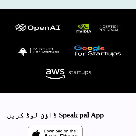
ڈاؤن لوڈ کریں Speak pal App