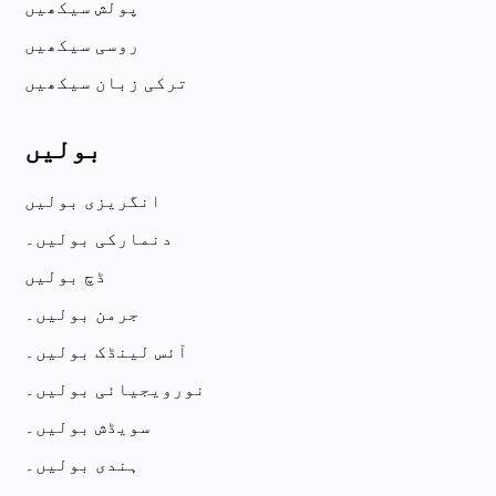
پولش سیکھیں
روسی سیکھیں
ترکی زبان سیکھیں
بولیں
انگریزی بولیں
دنمارکی بولیں۔
ڈچ بولیں
جرمن بولیں۔
آئس لینڈک بولیں۔
نورویجیائی بولیں۔
سویڈش بولیں۔
ہندی بولیں۔