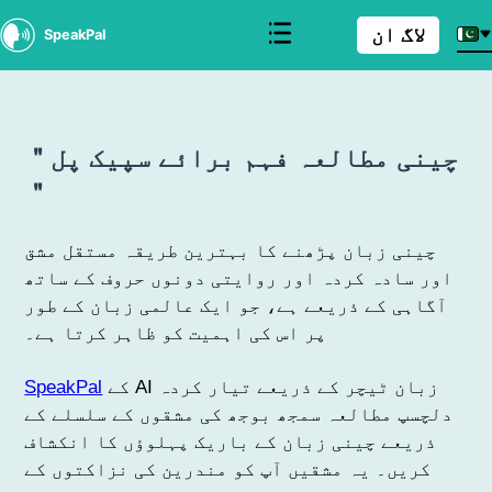
لاگ ان
SpeakPal
＂چینی مطالعہ فہم برائے سپیک پل
＂
چینی زبان پڑھنے کا بہترین طریقہ مستقل مشق
اور سادہ کردہ اور روایتی دونوں حروف کے ساتھ
آگاہی کے ذریعے ہے، جو ایک عالمی زبان کے طور
پر اس کی اہمیت کو ظاہر کرتا ہے۔
کے AI زبان ٹیچر کے ذریعے تیار کردہ
SpeakPal
دلچسپ مطالعہ سمجھ بوجھ کی مشقوں کے سلسلے کے
ذریعے چینی زبان کے باریک پہلوؤں کا انکشاف
کریں۔ یہ مشقیں آپ کو مندرین کی نزاکتوں کے