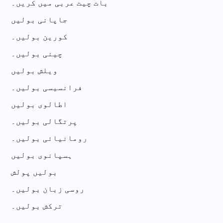
بات چیت عربی میں کریں۔
جاپانی بولیں
کورین بولیں۔
چینی بولیں۔
ویلش بولیں
فرانسیسی بولیں۔
اطالوی بولیں
پرتگالی بولیں۔
رومانیائی بولیں۔
ہسپانوی بولیں
بولیں پولش
روسی زبان بولیں۔
ترکش بولیں۔