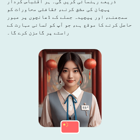
ذریعے رہنمائی کریں گی۔ ہر اقتباس کردار
پہچان کی مشق کرنے، ثقافتی محاورات کو
سمجھنے، اور پیچیدہ جملے کے ڈھانچوں پر عبور
حاصل کرنے کا موقع ہے، جو آپ کو لسانی مہارت کے
راستے پر گامزن کرے گا۔