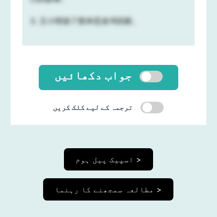
3. 王小明借了那本恐龙书回家。
جواب دکھائیں
ترجمہ کے لیے کلک کریں
اسپیک پیل ہوم >
مطالعہ سمجھنے کا رہنما >