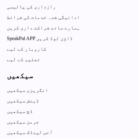
رازداری کی پالیسی
ادائیگی شدہ خدمات کی شرائط
ہمارے ساتھ شراکت داری کریں
SpeakPal APP ڈاؤن لوڈ کریں
کاروبار کے لیے
تعلیم کے لیے
سیکھیں
انگریزی سیکھیں
ڈینش سیکھیں
ڈچ سیکھیں
جرمن سیکھیں
آئس لینڈک سیکھیں