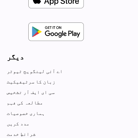
دیگر
اے آئی لینگویج ٹیوٹر
زبان کا سرٹیفیکیٹ
سی ای ایف آر تشخیص
مطالعہ کی فہم
ہماری خصوصیات
مدد کریں
شرائطِ خدمت