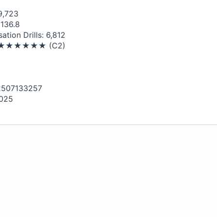
9,723
 136.8
tion Drills: 6,812
el: ★★★★★★ (C2)
02507133257
2025