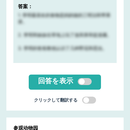
答案：
1. 李明最喜欢的食物是妈妈做的三明治和苹果
派。
2. 李明和妹妹在草地上玩了放风筝和捉迷藏。
3. 李明的爸爸教他认识了几种野花和昆虫。
回答を表示
クリックして翻訳する
参观动物园