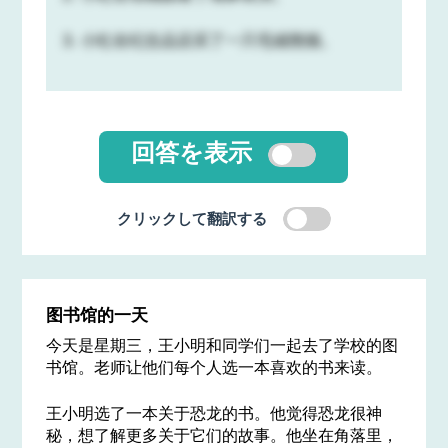
3. 小红在纪念品店买了一只毛绒熊猫。
回答を表示
クリックして翻訳する
图书馆的一天
今天是星期三，王小明和同学们一起去了学校的图
书馆。老师让他们每个人选一本喜欢的书来读。
王小明选了一本关于恐龙的书。他觉得恐龙很神
秘，想了解更多关于它们的故事。他坐在角落里，