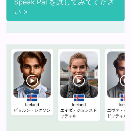
Speak Pal を試してみてくださ
い >
Iceland
Iceland
Icelan
ビョルン・シグソン
エイダ・ジョンスド
エヴァ・ジ
ッティル
ドッティル