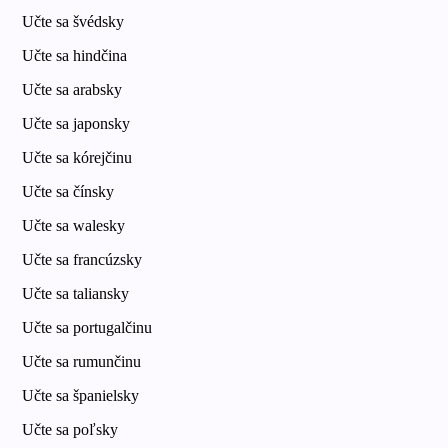
Učte sa švédsky
Učte sa hindčina
Učte sa arabsky
Učte sa japonsky
Učte sa kórejčinu
Učte sa čínsky
Učte sa walesky
Učte sa francúzsky
Učte sa taliansky
Učte sa portugalčinu
Učte sa rumunčinu
Učte sa španielsky
Učte sa poľsky