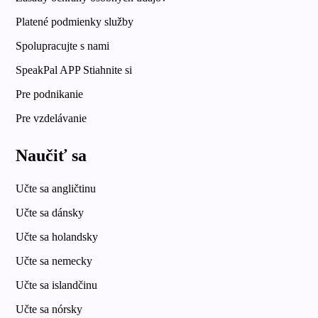
Platené podmienky služby
Spolupracujte s nami
SpeakPal APP Stiahnite si
Pre podnikanie
Pre vzdelávanie
Naučiť sa
Učte sa angličtinu
Učte sa dánsky
Učte sa holandsky
Učte sa nemecky
Učte sa islandčinu
Učte sa nórsky