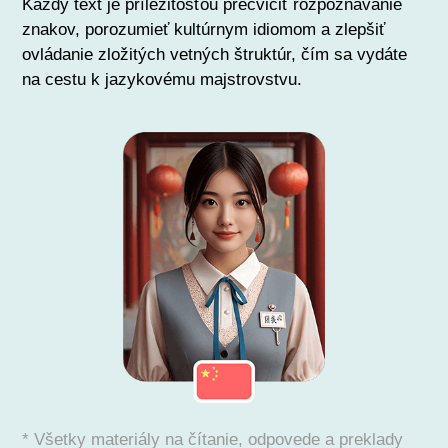
Každý text je príležitosťou precvičiť rozpoznávanie
znakov, porozumieť kultúrnym idiomom a zlepšiť
ovládanie zložitých vetných štruktúr, čím sa vydáte
na cestu k jazykovému majstrovstvu.
* Všetky materiály na čítanie, odpovede a preklady