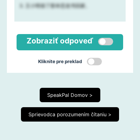
3. 王小明借了那本恐龙书回家。
Zobraziť odpoveď
Kliknite pre preklad
SpeakPal Domov >
Sprievodca porozumením čítaniu >