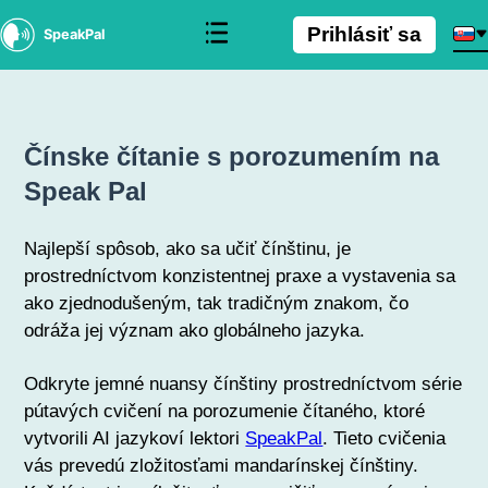
Prihlásiť sa
SpeakPal
Čínske čítanie s porozumením na
Speak Pal
Najlepší spôsob, ako sa učiť čínštinu, je
prostredníctvom konzistentnej praxe a vystavenia sa
ako zjednodušeným, tak tradičným znakom, čo
odráža jej význam ako globálneho jazyka.
Odkryte jemné nuansy čínštiny prostredníctvom série
pútavých cvičení na porozumenie čítaného, ktoré
vytvorili AI jazykoví lektori
SpeakPal
. Tieto cvičenia
vás prevedú zložitosťami mandarínskej čínštiny.