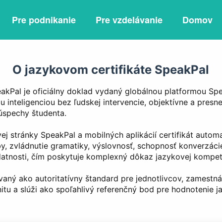
Pre podnikanie
Pre vzdelávanie
Domov
O jazykovom certifikáte SpeakPal
akPal je oficiálny doklad vydaný globálnou platformou Spea
u inteligenciou bez ľudskej intervencie, objektívne a pre
úspechy študenta.
 stránky SpeakPal a mobilných aplikácií certifikát automa
y, zvládnutie gramatiky, výslovnosť, schopnosť konverzácie
datnosti, čím poskytuje komplexný dôkaz jazykovej kompet
ávaný ako autoritatívny štandard pre jednotlivcov, zamestn
unitu a slúži ako spoľahlivý referenčný bod pre hodnotenie 