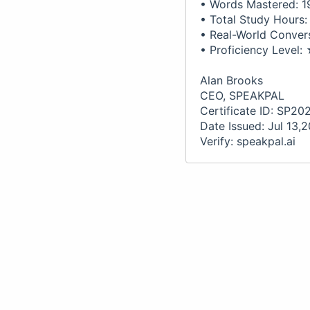
• Words Mastered: 1
• Total Study Hours:
• Real-World Conversa
• Proficiency Lev
Alan Brooks
CEO, SPEAKPAL
Certificate ID: SP2
Date Issued: Jul 13,
Verify: speakpal.ai