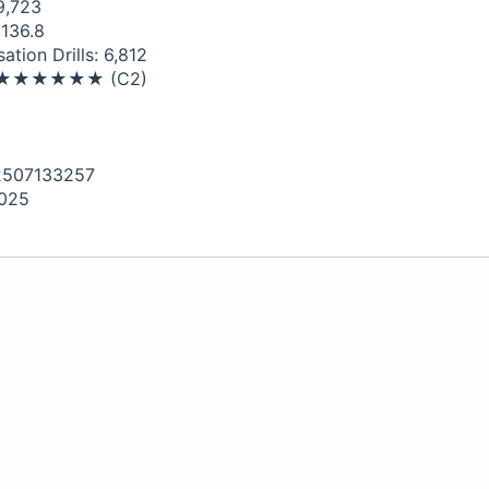
9,723
 136.8
tion Drills: 6,812
el: ★★★★★★ (C2)
02507133257
2025