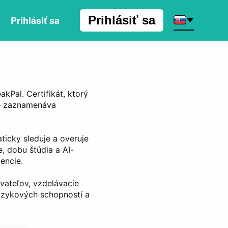
Prihlásiť sa
Prihlásiť sa
kPal. Certifikát, ktorý
sne zaznamenáva
ticky sleduje a overuje
, dobu štúdia a AI-
encie.
ávateľov, vzdelávacie
jazykových schopností a