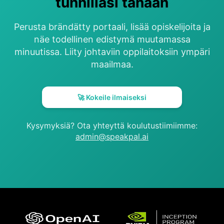
tunnillasi tänään
Perusta brändätty portaali, lisää opiskelijoita ja
näe todellinen edistymä muutamassa
minuutissa. Liity johtaviin oppilaitoksiin ympäri
maailmaa.
🚀 Kokeile ilmaiseksi
Kysymyksiä? Ota yhteyttä koulutustiimiimme:
admin@speakpal.ai