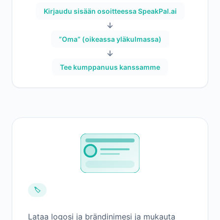
Kirjaudu sisään osoitteessa SpeakPal.ai
→
”Oma” (oikeassa yläkulmassa)
→
Tee kumppanuus kanssamme
🏷️
Lataa logosi ja brändinimesi ja mukauta