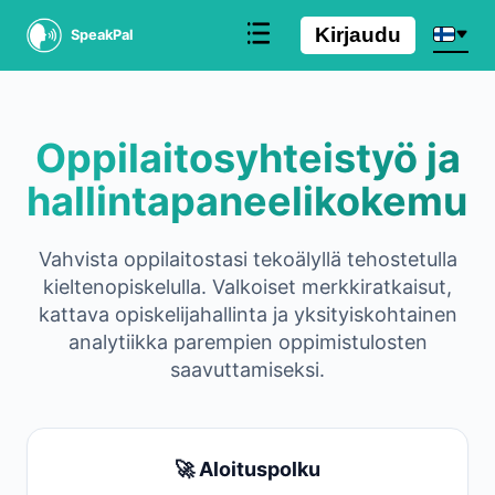
Kirjaudu
SpeakPal
Oppilaitosyhteistyö ja
hallintapaneelikokemus
Vahvista oppilaitostasi tekoälyllä tehostetulla
kieltenopiskelulla. Valkoiset merkkiratkaisut,
kattava opiskelijahallinta ja yksityiskohtainen
analytiikka parempien oppimistulosten
saavuttamiseksi.
🚀 Aloituspolku