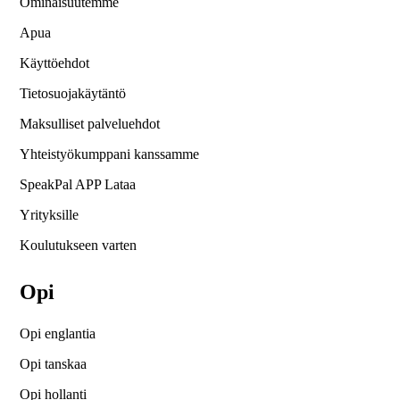
Ominaisuutemme
Apua
Käyttöehdot
Tietosuojakäytäntö
Maksulliset palveluehdot
Yhteistyökumppani kanssamme
SpeakPal APP Lataa
Yrityksille
Koulutukseen varten
Opi
Opi englantia
Opi tanskaa
Opi hollanti