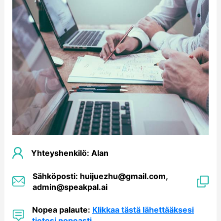
Yhteyshenkilö: Alan
Sähköposti: huijuezhu@gmail.com,
admin@speakpal.ai
Nopea palaute:
Klikkaa tästä lähettääksesi
tietosi nopeasti.