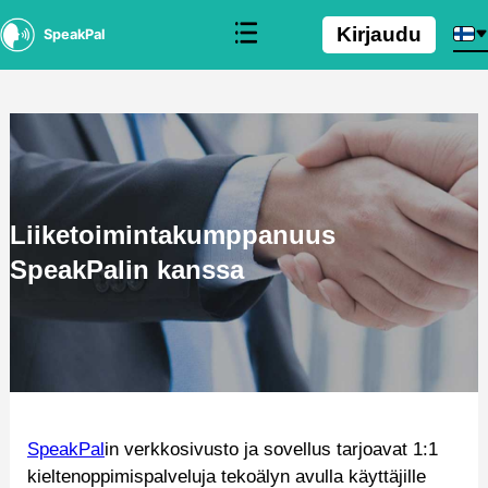
Kirjaudu
SpeakPal
Liiketoimintakumppanuus
SpeakPalin kanssa
SpeakPal
in verkkosivusto ja sovellus tarjoavat 1:1
kieltenoppimispalveluja tekoälyn avulla käyttäjille