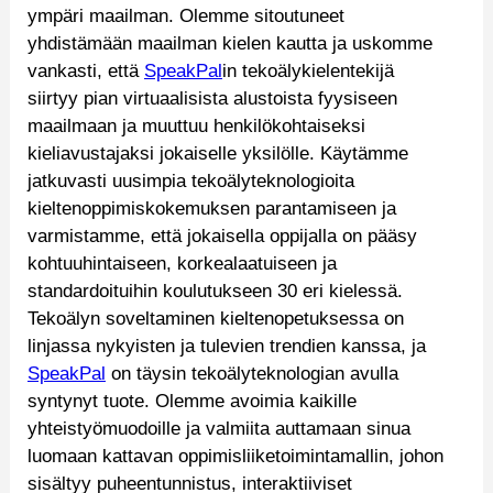
ympäri maailman. Olemme sitoutuneet
yhdistämään maailman kielen kautta ja uskomme
vankasti, että
SpeakPal
in tekoälykielentekijä
siirtyy pian virtuaalisista alustoista fyysiseen
maailmaan ja muuttuu henkilökohtaiseksi
kieliavustajaksi jokaiselle yksilölle. Käytämme
jatkuvasti uusimpia tekoälyteknologioita
kieltenoppimiskokemuksen parantamiseen ja
varmistamme, että jokaisella oppijalla on pääsy
kohtuuhintaiseen, korkealaatuiseen ja
standardoituihin koulutukseen 30 eri kielessä.
Tekoälyn soveltaminen kieltenopetuksessa on
linjassa nykyisten ja tulevien trendien kanssa, ja
SpeakPal
on täysin tekoälyteknologian avulla
syntynyt tuote. Olemme avoimia kaikille
yhteistyömuodoille ja valmiita auttamaan sinua
luomaan kattavan oppimisliiketoimintamallin, johon
sisältyy puheentunnistus, interaktiiviset