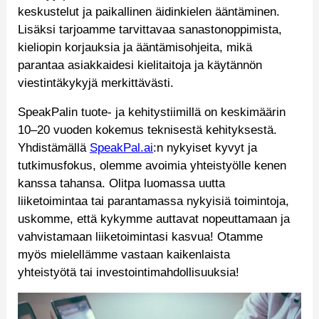
keskustelut ja paikallinen äidinkielen ääntäminen.
Lisäksi tarjoamme tarvittavaa sanastonoppimista,
kieliopin korjauksia ja ääntämisohjeita, mikä
parantaa asiakkaidesi kielitaitoja ja käytännön
viestintäkykyjä merkittävästi.
SpeakPalin tuote- ja kehitystiimillä on keskimäärin
10–20 vuoden kokemus teknisestä kehityksestä.
Yhdistämällä
SpeakPal.ai
:n nykyiset kyvyt ja
tutkimusfokus, olemme avoimia yhteistyölle kenen
kanssa tahansa. Olitpa luomassa uutta
liiketoimintaa tai parantamassa nykyisiä toimintoja,
uskomme, että kykymme auttavat nopeuttamaan ja
vahvistamaan liiketoimintasi kasvua! Otamme
myös mielellämme vastaan kaikenlaista
yhteistyötä tai investointimahdollisuuksia!