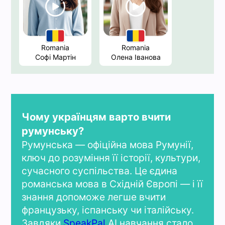
Romania
Romania
Софі Мартін
Олена Іванова
Чому українцям варто вчити
румунську?
Румунська — офіційна мова Румунії,
ключ до розуміння її історії, культури,
сучасного суспільства. Це єдина
романська мова в Східній Європі — і її
знання допоможе легше вчити
французьку, іспанську чи італійську.
Завдяки
SpeakPal
AI навчання стало