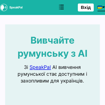
Вхід
SpeakPal
Вивчайте
румунську з AI
Зі
SpeakPal
AI вивчення
румунської стає доступним і
захопливим для українців.