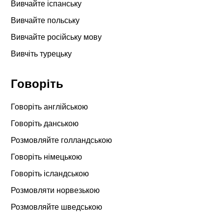
Вивчайте іспанську
Вивчайте польську
Вивчайте російську мову
Вивчіть турецьку
Говоріть
Говоріть англійською
Говоріть данською
Розмовляйте голландською
Говоріть німецькою
Говоріть ісландською
Розмовляти норвезькою
Розмовляйте шведською