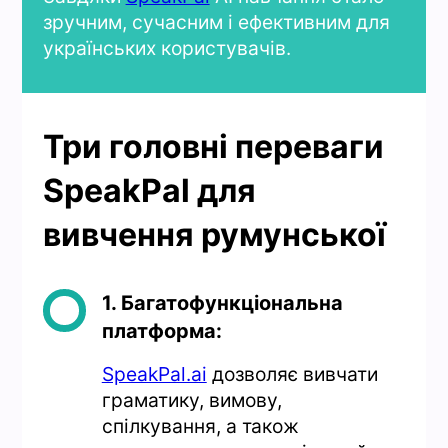
зручним, сучасним і ефективним для
українських користувачів.
Три головні переваги
SpeakPal для
вивчення румунської
1. Багатофункціональна
платформа:
SpeakPal.ai
дозволяє вивчати
граматику, вимову,
спілкування, а також