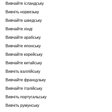
Вивчайте ісландську
Вивчіть норвезьку
Вивчайте шведську
Вивчайте хінді
Вивчайте арабську
Вивчайте японську
Вивчайте корейську
Вивчайте китайську
Вивчіть валлійську
Вивчайте французьку
Вивчайте італійську
Вивчіть португальську
Вивчіть румунську