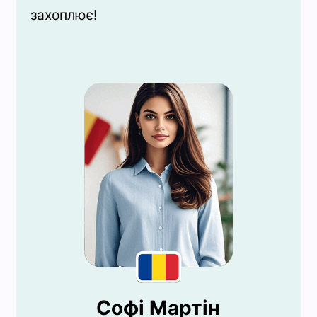
захоплює!
Софі Мартін