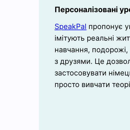
Персоналізовані ур
SpeakPal
пропонує ун
імітують реальні житт
навчання, подорожі,
з друзями. Це дозво
застосовувати німець
просто вивчати теор