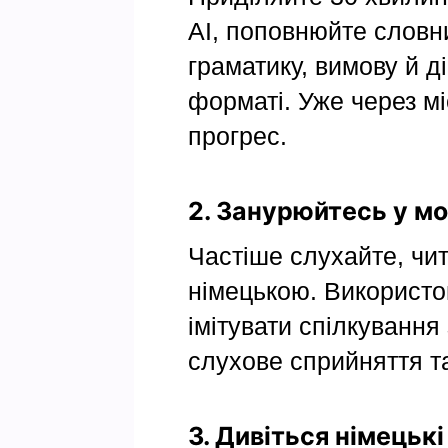
AI, поповнюйте словн
граматику, вимову й д
форматі. Уже через мі
прогрес.
2. Занурюйтесь у м
Частіше слухайте, чит
німецькою. Використ
імітувати спілкування
слухове сприйняття та
3. Дивіться німецьк