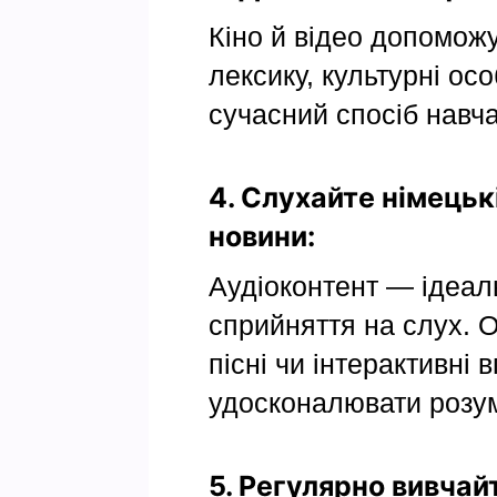
Кіно й відео допомож
лексику, культурні осо
сучасний спосіб навч
4. Слухайте німецьк
новини:
Аудіоконтент — ідеал
сприйняття на слух. О
пісні чи інтерактивні 
удосконалювати розум
5. Регулярно вивчайт