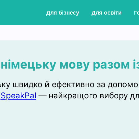
Для бізнесу
Для освіти
Г
німецьку мову разом і
ку швидко й ефективно за допомо
и
SpeakPal
— найкращого вибору для