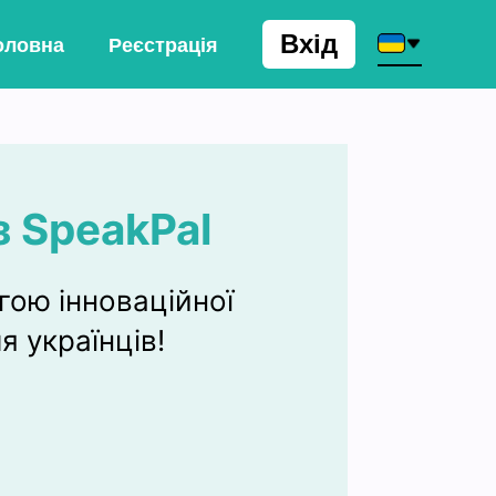
Вхід
оловна
Реєстрація
з SpeakPal
гою інноваційної
 українців!