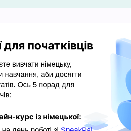
 для початківців
те вивчати німецьку,
и навчання, аби досягти
атів. Ось 5 порад для
чів:
айн-курс із німецької:
на день роботі зі
SpeakPal