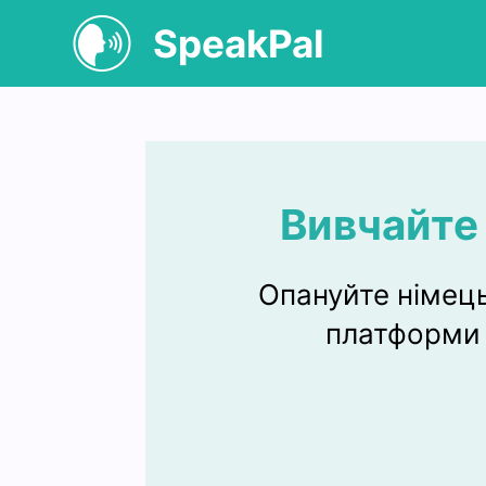
SpeakPal
Вивчайте 
Опануйте німець
платформ