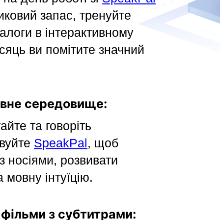
иковий запас, тренуйте
іалоги в інтерактивному
сяць ви помітите значний
овне середовище:
айте та говоріть
овуйте
SpeakPal
, щоб
 з носіями, розвивати
 мовну інтуїцію.
і фільми з субтитрами: