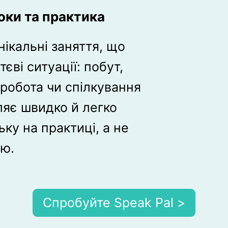
оки та практика
ікальні заняття, що
єві ситуації: побут,
 робота чи спілкування
ляє швидко й легко
ку на практиці, а не
ію.
Спробуйте Speak Pal >