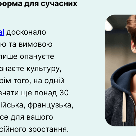
орма для сучасних
al
досконало
ою та вимовою
 лише опануєте
ізнаєте культуру,
рім того, на одній
вчати ще понад 30
ійська, французька,
усе для вашого
сійного зростання.