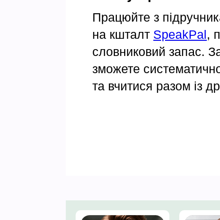
Працюйте з підручни
на кшталт
SpeakPal
, 
словниковий запас. За
зможете систематично
та вчитися разом із д