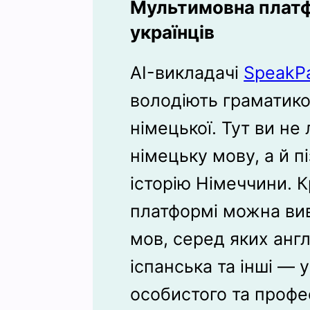
Мультимовна платф
українців
AI-викладачі
SpeakP
володіють граматик
німецької. Тут ви не
німецьку мову, а й п
історію Німеччини. К
платформі можна ви
мов, серед яких англ
іспанська та інші — 
особистого та профе