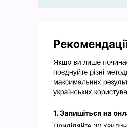
Рекомендації
Якщо ви лише починає
поєднуйте різні метод
максимальних результ
українських користува
1. Запишіться на онл
Приділяйте 30 хвилин 