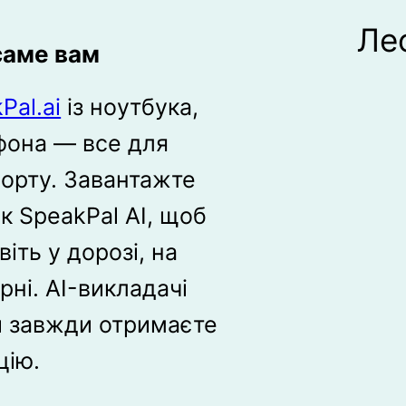
Ле
 саме вам
Pal.ai
із ноутбука,
фона — все для
орту. Завантажте
к SpeakPal AI, щоб
іть у дорозі, на
рні. AI-викладачі
ви завжди отримаєте
цію.