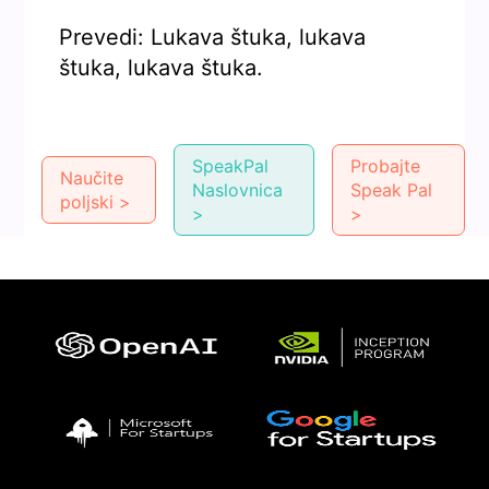
Prevedi: Lukava štuka, lukava
štuka, lukava štuka.
SpeakPal
Probajte
Naučite
Naslovnica
Speak Pal
poljski >
>
>