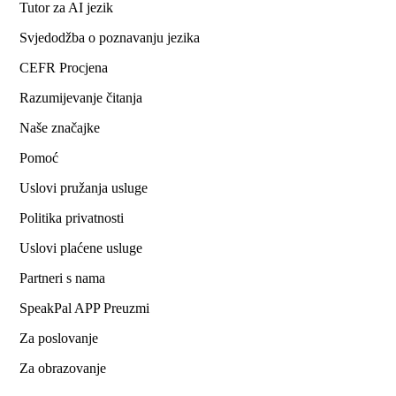
Tutor za AI jezik
Svjedodžba o poznavanju jezika
CEFR Procjena
Razumijevanje čitanja
Naše značajke
Pomoć
Uslovi pružanja usluge
Politika privatnosti
Uslovi plaćene usluge
Partneri s nama
SpeakPal APP Preuzmi
Za poslovanje
Za obrazovanje