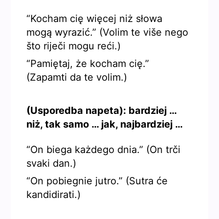
“Kocham cię więcej niż słowa
mogą wyrazić.” (Volim te više nego
što riječi mogu reći.)
“Pamiętaj, że kocham cię.”
(Zapamti da te volim.)
(Usporedba napeta): bardziej …
niż, tak samo … jak, najbardziej …
“On biega każdego dnia.” (On trči
svaki dan.)
“On pobiegnie jutro.” (Sutra će
kandidirati.)