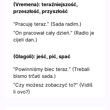
(Vremena): teraźniejszość,
przeszłość, przyszłość
“Pracuję teraz.” (Sada radim.)
“On pracował cały dzień.” (Radio je
cijeli dan.)
(Glagoli): jeść, pić, spać
“Powinniśmy biec teraz.” (Trebali
bismo trčati sada.)
“Czy możesz zobaczyć to?” (Vidiš
li ovo?)