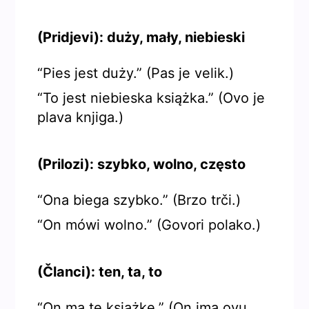
(Pridjevi): duży, mały, niebieski
“Pies jest duży.” (Pas je velik.)
“To jest niebieska książka.” (Ovo je
plava knjiga.)
(Prilozi): szybko, wolno, często
“Ona biega szybko.” (Brzo trči.)
“On mówi wolno.” (Govori polako.)
(Članci): ten, ta, to
“On ma tę książkę.” (On ima ovu