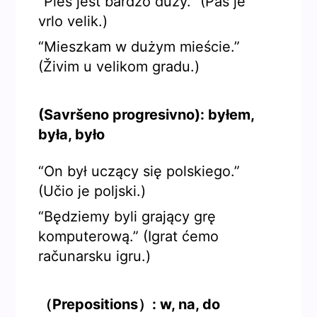
“Pies jest bardzo duży.” (Pas je
vrlo velik.)
“Mieszkam w dużym mieście.”
(Živim u velikom gradu.)
(Savršeno progresivno): byłem,
była, było
“On był uczący się polskiego.”
(Učio je poljski.)
“Będziemy byli grający grę
komputerową.” (Igrat ćemo
računarsku igru.)
（Prepositions）: w, na, do