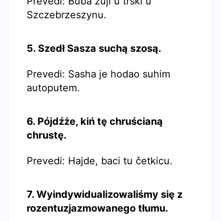
Prevedi: Buba zuji u trski u
Szczebrzeszynu.
5. Szedł Sasza suchą szosą.
Prevedi: Sasha je hodao suhim
autoputem.
6. Pójdźże, kiń tę chruścianą
chrustę.
Prevedi: Hajde, baci tu četkicu.
7. Wyindywidualizowaliśmy się z
rozentuzjazmowanego tłumu.