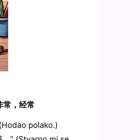
地，非常，经常
odao polako.)
(Stvarno mi se