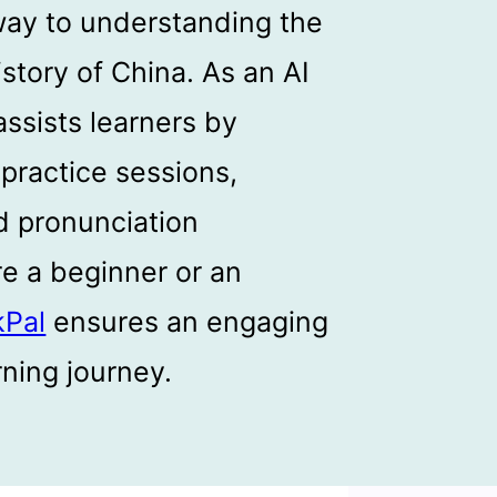
eway to understanding the
istory of China. As an AI
ssists learners by
 practice sessions,
d pronunciation
e a beginner or an
kPal
ensures an engaging
rning journey.