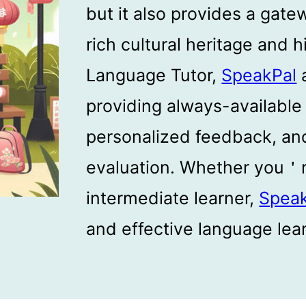
but it also provides a gat
rich cultural heritage and h
Language Tutor,
SpeakPal
a
providing always-available
personalized feedback, an
evaluation. Whether you＇r
intermediate learner,
Spea
and effective language lea