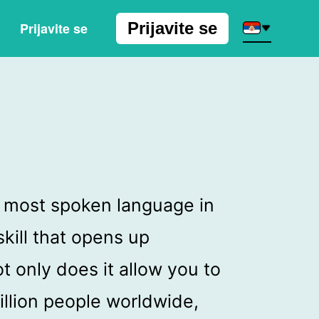
Prijavite se
Prijavite se
 most spoken language in
skill that opens up
t only does it allow you to
llion people worldwide,