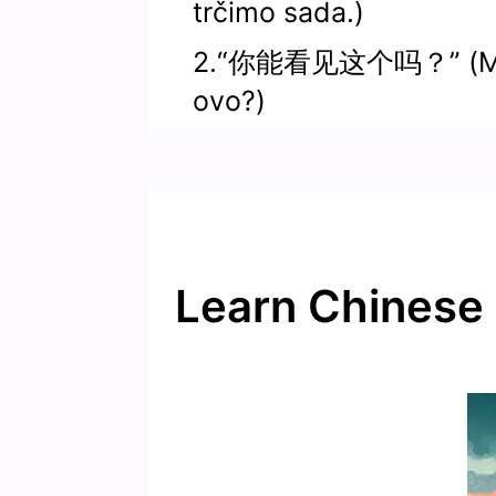
trčimo sada.)
2.“你能看见这个吗？” (Može
ovo?)
Learn Chinese