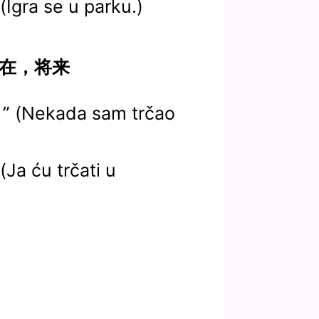
ra se u parku.)
，现在，将来
Nekada sam trčao
 ću trčati u