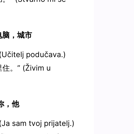
师，电脑，城市
itelj podučava.)
” (Živim u
我，你，他
am tvoj prijatelj.)