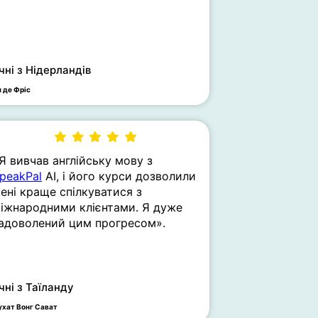
чні з Нідерландів
н де Фріс
Я вивчав англійську мову з
peakPal
AI, і його курси дозволили
ені краще спілкуватися з
іжнародними клієнтами. Я дуже
адоволений цим прогресом».
чні з Таїланду
ухат Вонг Сават