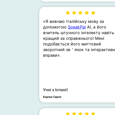
«Я вивчаю італійську мову за
допомогою
SpeakPal
AI, а його
вчитель штучного інтелекту навіть
кращий за справжнього! Мені
подобається його миттєвий
зворотний зв＇язок та інтерактивн
вправи».
Учні з Іспанії
Карлос Гарсія