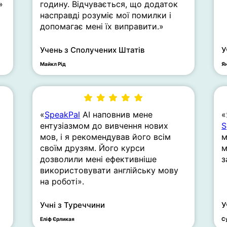
»
годину. Відчувається, що додаток
насправді розуміє мої помилки і
допомагає мені їх виправити.»
Учень з Сполучених Штатів
У
Майкл Рід
Я
«
SpeakPal
AI наповнив мене
«
ентузіазмом до вивчення нових
S
мов, і я рекомендував його всім
м
своїм друзям. Його курси
м
дозволили мені ефективніше
з
використовувати англійську мову
на роботі».
Учні з Туреччини
У
Еліф Єрликая
С