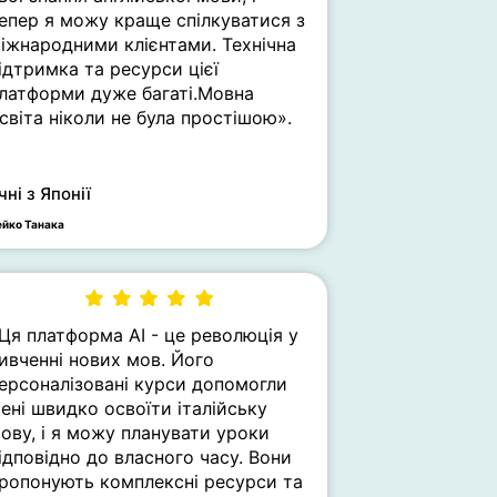
епер я можу краще спілкуватися з
іжнародними клієнтами. Технічна
ідтримка та ресурси цієї
латформи дуже багаті.Мовна
світа ніколи не була простішою».
чні з Японії
ейко Танака
Ця платформа AI - це революція у
ивченні нових мов. Його
ерсоналізовані курси допомогли
ені швидко освоїти італійську
ову, і я можу планувати уроки
ідповідно до власного часу. Вони
ропонують комплексні ресурси та