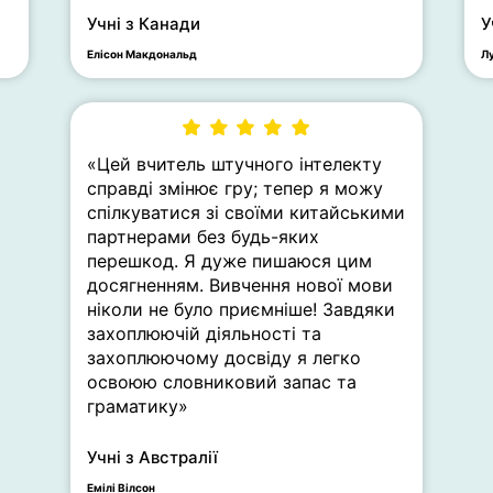
Учні з Канади
У
Елісон Макдональд
Л
«Цей вчитель штучного інтелекту
справді змінює гру; тепер я можу
спілкуватися зі своїми китайськими
партнерами без будь-яких
перешкод. Я дуже пишаюся цим
досягненням. Вивчення нової мови
ніколи не було приємніше! Завдяки
захоплюючій діяльності та
захоплюючому досвіду я легко
освоюю словниковий запас та
граматику»
Учні з Австралії
Емілі Вілсон