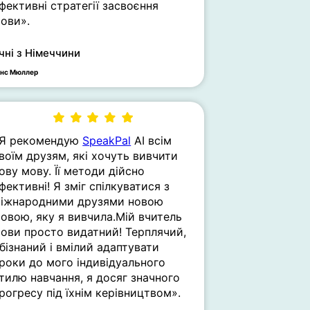
фективні стратегії засвоєння
ови».
чні з Німеччини
анс Мюллер
Я рекомендую
SpeakPal
AI всім
воїм друзям, які хочуть вивчити
ову мову. Її методи дійсно
фективні! Я зміг спілкуватися з
іжнародними друзями новою
овою, яку я вивчила.Мій вчитель
ови просто видатний! Терплячий,
бізнаний і вмілий адаптувати
роки до мого індивідуального
тилю навчання, я досяг значного
рогресу під їхнім керівництвом».