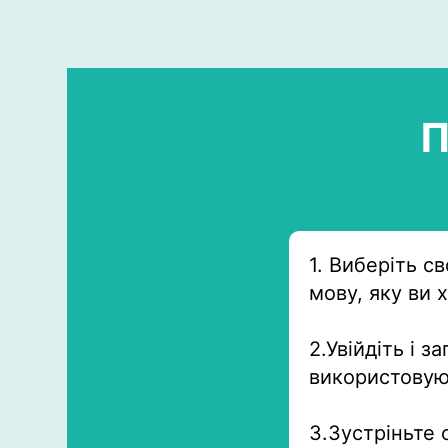
П
1. Виберіть с
мову, яку ви 
2.Увійдіть і 
використовуюч
3.Зустріньте 