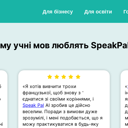
Для бізнесу
Для освіти
Г
му учні мов люблять SpeakPal
б
«Я хотів вивчити трохи
«
французької, щоб знову з＇
і
о
єднатися зі своїми коріннями, і
я
Speak Pal
AI зробив це дійсно
д
веселим. Поради з вимови дуже
д
зрозумілі, і мені подобається, що я
м
ні
можу практикуватися в будь-яку
м