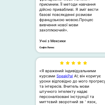
приємним. Її методи навчання
дійсно привабливі. Я зміг вести
базові повсякденні розмови
французькою мовою.Процес
вивчення нової мови
захоплюючий».
Учні з Мексики
Софія Лопес
«Я вражений індивідуальними
курсами
SpeakPal
AI; він коригує
уроки відповідно до мого прогрес
та інтересів. Вчитель мови
штучного інтелекту надає
персоналізовані інструкції та
миттєвий зворотний зв＇язок,