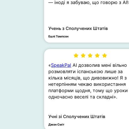
— іноді я забуваю, що говорю з AI!
Учень з Сполучених Штатів
Ешлі Томпсон
«
SpeakPal
AI дозволив мені вільно
розмовляти іспанською лише за
кілька місяців, що дивовижно! Я з
нетерпінням чекаю використання
платформи щодня, тому що уроки
одночасно веселі та складні».
Учні зі Сполучених Штатів
Джон Сміт