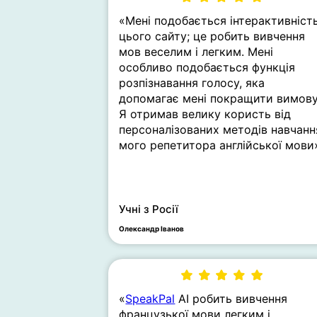
«Мені подобається інтерактивніст
цього сайту; це робить вивчення
мов веселим і легким. Мені
особливо подобається функція
розпізнавання голосу, яка
допомагає мені покращити вимову
Я отримав велику користь від
персоналізованих методів навчанн
мого репетитора англійської мови
Учні з Росії
Олександр Іванов
«
SpeakPal
AI робить вивчення
французької мови легким і