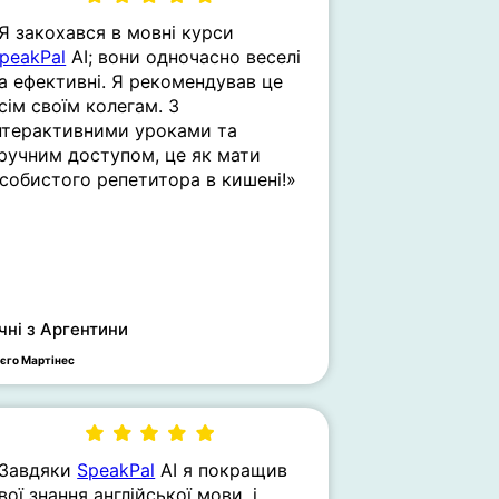
Я закохався в мовні курси
peakPal
AI; вони одночасно веселі
а ефективні. Я рекомендував це
сім своїм колегам. З
нтерактивними уроками та
ручним доступом, це як мати
собистого репетитора в кишені!»
чні з Аргентини
ієго Мартінес
Завдяки
SpeakPal
AI я покращив
вої знання англійської мови, і