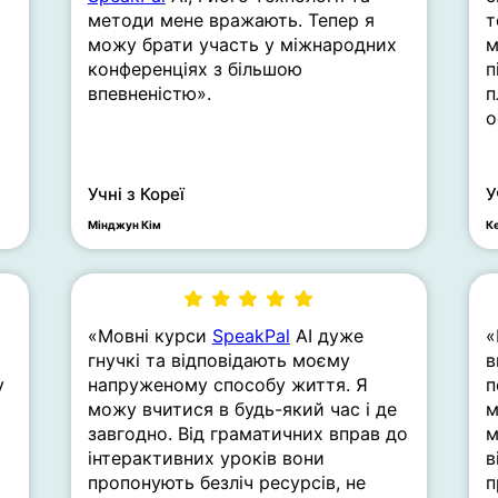
методи мене вражають. Тепер я
т
можу брати участь у міжнародних
м
конференціях з більшою
п
впевненістю».
п
о
Учні з Кореї
У
Мінджун Кім
К
«Мовні курси
SpeakPal
AI дуже
«
гнучкі та відповідають моєму
в
у
напруженому способу життя. Я
п
можу вчитися в будь-який час і де
м
завгодно. Від граматичних вправ до
м
інтерактивних уроків вони
в
пропонують безліч ресурсів, не
п