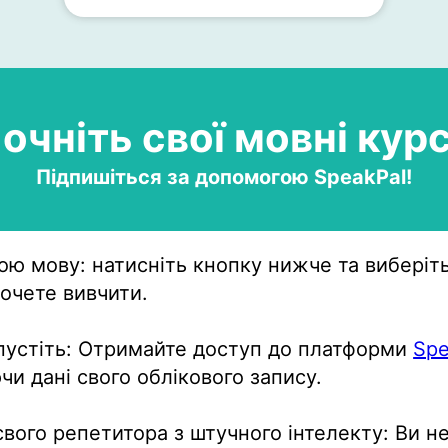
очніть свої мовні кур
Підпишіться за допомогою SpeakPal!
вою мову: натисніть кнопку нижче та виберіт
хочете вивчити.
запустіть: Отримайте доступ до платформи
Spe
и дані свого облікового запису.
свого репетитора з штучного інтелекту: Ви н