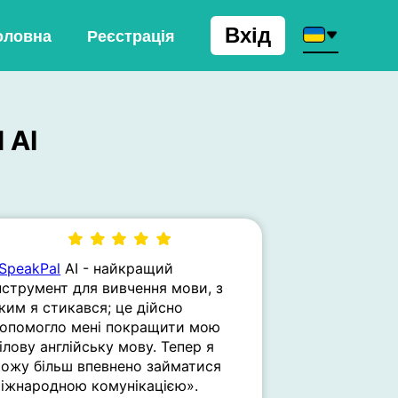
Вхід
оловна
Реєстрація
 AI
SpeakPal
AI - найкращий
нструмент для вивчення мови, з
ким я стикався; це дійсно
опомогло мені покращити мою
ілову англійську мову. Тепер я
ожу більш впевнено займатися
іжнародною комунікацією».