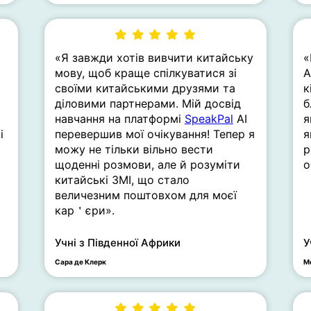
«Я завжди хотів вивчити китайську
«
мову, щоб краще спілкуватися зі
A
своїми китайськими друзями та
к
діловими партнерами. Мій досвід
б
навчання на платформі
SpeakPal
AI
я
і
перевершив мої очікування! Тепер я
я
можу не тільки вільно вести
р
щоденні розмови, але й розуміти
о
китайські ЗМІ, що стало
величезним поштовхом для моєї
кар＇єри».
Учні з Південної Африки
У
Сара де Клерк
Ме