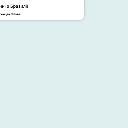
чні з Бразилії
укас да Сільва