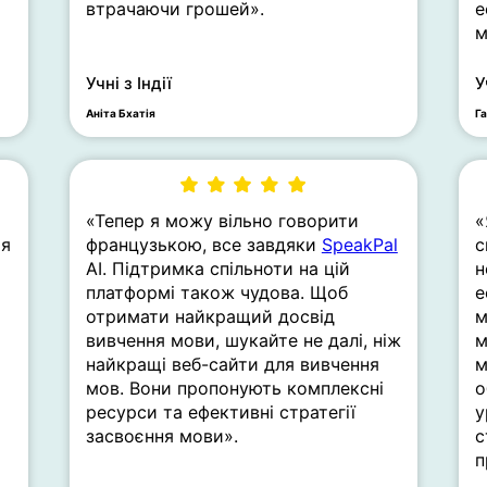
втрачаючи грошей».
е
м
Учні з Індії
У
Аніта Бхатія
Г
«Тепер я можу вільно говорити
«
 я
французькою, все завдяки
SpeakPal
с
AI. Підтримка спільноти на цій
н
платформі також чудова. Щоб
е
отримати найкращий досвід
м
вивчення мови, шукайте не далі, ніж
м
найкращі веб-сайти для вивчення
м
мов. Вони пропонують комплексні
о
ресурси та ефективні стратегії
у
засвоєння мови».
с
п