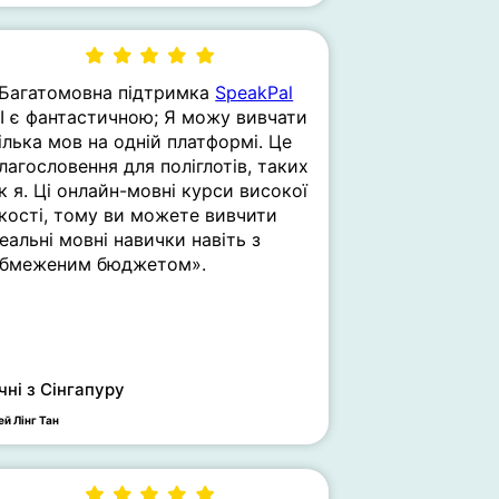
Багатомовна підтримка
SpeakPal
I є фантастичною; Я можу вивчати
ілька мов на одній платформі. Це
лагословення для поліглотів, таких
к я. Ці онлайн-мовні курси високої
кості, тому ви можете вивчити
еальні мовні навички навіть з
бмеженим бюджетом».
чні з Сінгапуру
й Лінг Тан