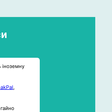
си
ь іноземну
akPal
,
егайно