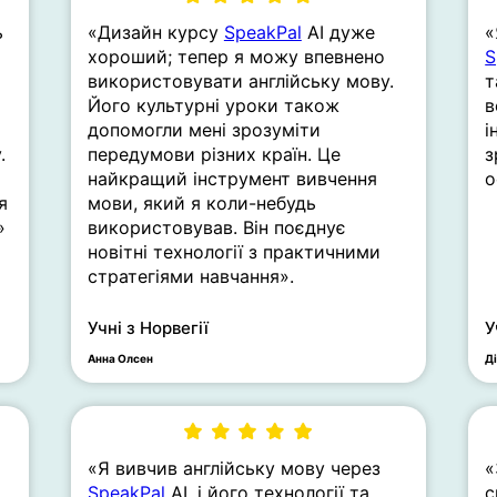
ь
«Дизайн курсу
SpeakPal
AI дуже
«
хороший; тепер я можу впевнено
S
використовувати англійську мову.
т
Його культурні уроки також
в
допомогли мені зрозуміти
і
.
передумови різних країн. Це
з
найкращий інструмент вивчення
о
я
мови, який я коли-небудь
»
використовував. Він поєднує
новітні технології з практичними
стратегіями навчання».
Учні з Норвегії
У
Анна Олсен
Д
«Я вивчив англійську мову через
«
SpeakPal
AI, і його технології та
с