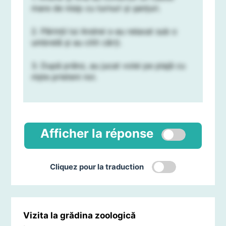
mare de nisip cu turnuri și șanțuri.
2. Părinții lui Andrei s-au relaxat sub o
umbrelă și au citit cărți.
3. După prânz, au jucat volei pe plajă cu
niște prieteni noi.
Afficher la réponse
Cliquez pour la traduction
Vizita la grădina zoologică