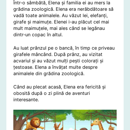
Într-o sâmbătă, Elena și familia ei au mers la
grădina zoologică. Elena era nerăbdătoare să
vadă toate animalele. Au văzut lei, elefanți,
girafe și maimuțe. Elenei i-au plăcut cel mai
mult maimuțele, mai ales când se legănau
dintr-un copac în altul.
Au luat prânzul pe o bancă, în timp ce priveau
girafele mâncând. După prânz, au vizitat
acvariul și au văzut mulți pești colorați și
țestoase. Elena a învățat multe despre
animalele din grădina zoologică.
Când au plecat acasă, Elena era fericită și
obosită după o zi plină de aventuri
interesante.