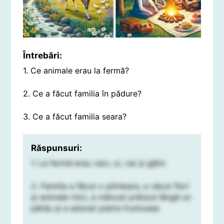
Întrebări:
1. Ce animale erau la fermă?
2. Ce a făcut familia în pădure?
3. Ce a făcut familia seara?
Răspunsuri:
1. La fermă erau vaci, oi, cai și găini.
2. Familia a făcut o plimbare, a văzut flori
și animale mici, a mâncat prânzul lângă un
pârâu și a adunat pietre frumoase.