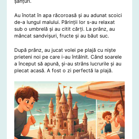
șanțuri.
Au înotat în apa răcoroasă și au adunat scoici
de-a lungul malului. Părinții lor s-au relaxat
sub o umbrelă și au citit cărți. La prânz, au
mâncat sandvișuri, fructe și au băut suc.
După prânz, au jucat volei pe plajă cu niște
prieteni noi pe care i-au întâlnit. Când soarele
a început să apună, și-au strâns lucrurile și au
plecat acasă. A fost o zi perfectă la plajă.