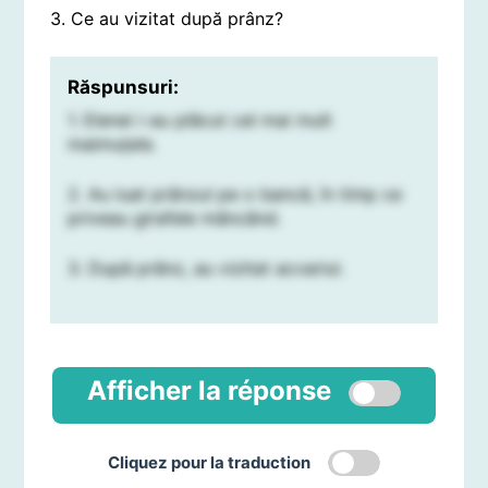
3. Ce au vizitat după prânz?
Răspunsuri:
1. Elenei i-au plăcut cel mai mult
maimuțele.
2. Au luat prânzul pe o bancă, în timp ce
priveau girafele mâncând.
3. După prânz, au vizitat acvariul.
Afficher la réponse
Cliquez pour la traduction