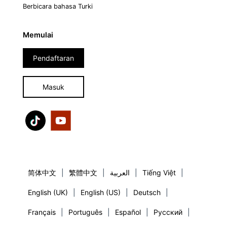
Berbicara bahasa Turki
Memulai
Pendaftaran
Masuk
简体中文
|
繁體中文
|
العربية
|
Tiếng Việt
|
English (UK)
|
English (US)
|
Deutsch
|
Français
|
Português
|
Español
|
Русский
|