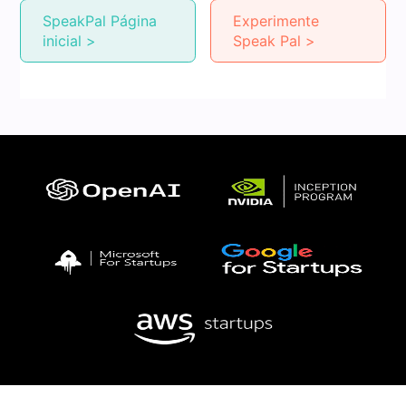
SpeakPal Página
Experimente
inicial >
Speak Pal >