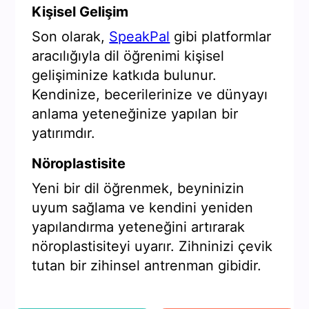
Kişisel Gelişim
Son olarak,
SpeakPal
gibi platformlar
aracılığıyla dil öğrenimi kişisel
gelişiminize katkıda bulunur.
Kendinize, becerilerinize ve dünyayı
anlama yeteneğinize yapılan bir
yatırımdır.
Nöroplastisite
Yeni bir dil öğrenmek, beyninizin
uyum sağlama ve kendini yeniden
yapılandırma yeteneğini artırarak
nöroplastisiteyi uyarır. Zihninizi çevik
tutan bir zihinsel antrenman gibidir.