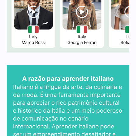
Italy
Italy
Italy
Marco Rossi
Geórgia Ferrari
Sofia Be
A razão para aprender italiano
Italiano é a língua da arte, da culinária e
da moda. É uma ferramenta importante
para apreciar o rico patrimônio cultural
e histórico da Itália e um meio poderoso
de comunicação no cenário
internacional. Aprender italiano pode
ser um empreendimento desafiador e