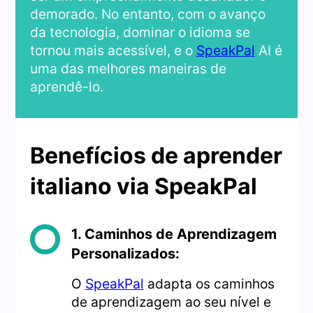
demorado. No entanto, com o avanço
da tecnologia, dominar o idioma se
tornou mais acessível, e o
SpeakPal
AI é
uma das melhores maneiras de
aprendê-lo.
Benefícios de aprender
italiano via SpeakPal
1. Caminhos de Aprendizagem
Personalizados:
O
SpeakPal
adapta os caminhos
de aprendizagem ao seu nível e