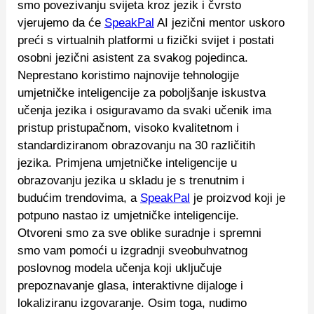
smo povezivanju svijeta kroz jezik i čvrsto
vjerujemo da će
SpeakPal
AI jezični mentor uskoro
preći s virtualnih platformi u fizički svijet i postati
osobni jezični asistent za svakog pojedinca.
Neprestano koristimo najnovije tehnologije
umjetničke inteligencije za poboljšanje iskustva
učenja jezika i osiguravamo da svaki učenik ima
pristup pristupačnom, visoko kvalitetnom i
standardiziranom obrazovanju na 30 različitih
jezika. Primjena umjetničke inteligencije u
obrazovanju jezika u skladu je s trenutnim i
budućim trendovima, a
SpeakPal
je proizvod koji je
potpuno nastao iz umjetničke inteligencije.
Otvoreni smo za sve oblike suradnje i spremni
smo vam pomoći u izgradnji sveobuhvatnog
poslovnog modela učenja koji uključuje
prepoznavanje glasa, interaktivne dijaloge i
lokaliziranu izgovaranje. Osim toga, nudimo