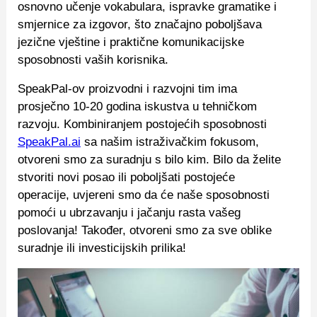
osnovno učenje vokabulara, ispravke gramatike i
smjernice za izgovor, što značajno poboljšava
jezične vještine i praktične komunikacijske
sposobnosti vaših korisnika.
SpeakPal-ov proizvodni i razvojni tim ima
prosječno 10-20 godina iskustva u tehničkom
razvoju. Kombiniranjem postojećih sposobnosti
SpeakPal.ai
sa našim istraživačkim fokusom,
otvoreni smo za suradnju s bilo kim. Bilo da želite
stvoriti novi posao ili poboljšati postojeće
operacije, uvjereni smo da će naše sposobnosti
pomoći u ubrzavanju i jačanju rasta vašeg
poslovanja! Također, otvoreni smo za sve oblike
suradnje ili investicijskih prilika!