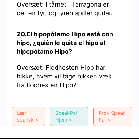
Oversæt: I tårnet i Tarragona er
der en tyr, og tyren spiller guitar.
20.El hipopótamo Hipo está con
hipo, ¿quién le quita el hipo al
hipopótamo Hipo?
Oversæt: Flodhesten Hipo har
hikke, hvem vil tage hikken væk
fra flodhesten Hipo?
Lær
SpeakPal
Prøv Speak
spansk >
Hjem >
Pal >