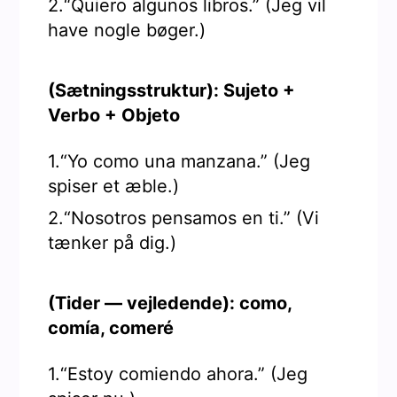
2.“Quiero algunos libros.” (Jeg vil
have nogle bøger.)
(Sætningsstruktur): Sujeto +
Verbo + Objeto
1.“Yo como una manzana.” (Jeg
spiser et æble.)
2.“Nosotros pensamos en ti.” (Vi
tænker på dig.)
(Tider — vejledende): como,
comía, comeré
1.“Estoy comiendo ahora.” (Jeg