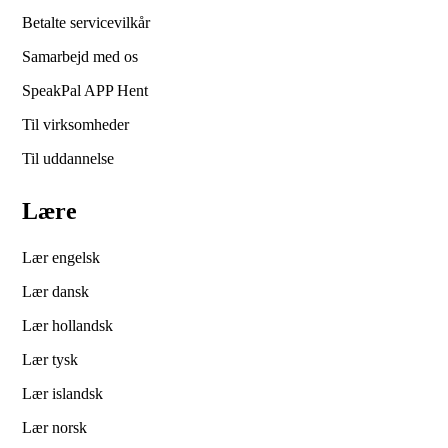
Betalte servicevilkår
Samarbejd med os
SpeakPal APP Hent
Til virksomheder
Til uddannelse
Lære
Lær engelsk
Lær dansk
Lær hollandsk
Lær tysk
Lær islandsk
Lær norsk