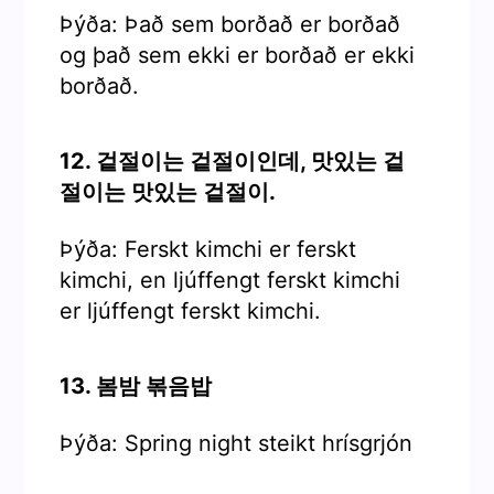
Þýða: Það sem borðað er borðað
og það sem ekki er borðað er ekki
borðað.
12. 겉절이는 겉절이인데, 맛있는 겉
절이는 맛있는 겉절이.
Þýða: Ferskt kimchi er ferskt
kimchi, en ljúffengt ferskt kimchi
er ljúffengt ferskt kimchi.
13. 봄밤 볶음밥
Þýða: Spring night steikt hrísgrjón