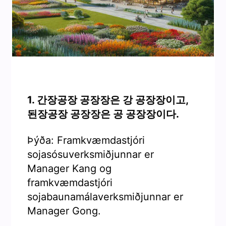
1. 간장공장 공장장은 강 공장장이고,
된장공장 공장장은 공 공장장이다.
Þýða: Framkvæmdastjóri
sojasósuverksmiðjunnar er
Manager Kang og
framkvæmdastjóri
sojabaunamálaverksmiðjunnar er
Manager Gong.