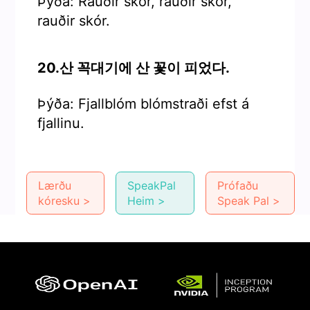
Þýða: Rauðir skór, rauðir skór,
rauðir skór.
20.산 꼭대기에 산 꽃이 피었다.
Þýða: Fjallblóm blómstraði efst á
fjallinu.
Lærðu
SpeakPal
Prófaðu
kóresku >
Heim >
Speak Pal >