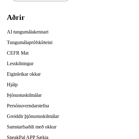
Aðrir
AI tungumálakennari
Tungumálaprófskírteini
CEFR Mat
Lesskilningur
Eiginleikar okkar
Hjálp
Þjónustuskilmálar
Persónuverndarstefna
Greiddir þjónustuskilmálar
Samstarfsaðili með okkur
SpeakPal APP Sækja