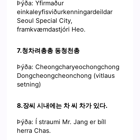
Þýða: Yfirmaður
einkaleyfisviðurkenningardeildar
Seoul Special City,
framkvæmdastjóri Heo.
7.청차려총총 동청천총
Þýða: Cheongcharyeochongchong
Dongcheongcheonchong (vitlaus
setning)
8.장씨 시내에는 차 씨 차가 있다.
Þýða: Í straumi Mr. Jang er bíll
herra Chas.