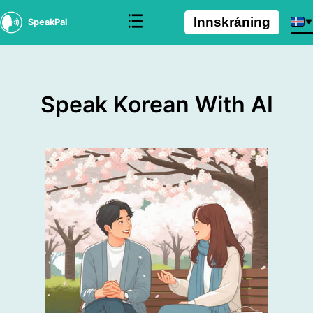
Innskráning
SpeakPal
Speak Korean With AI