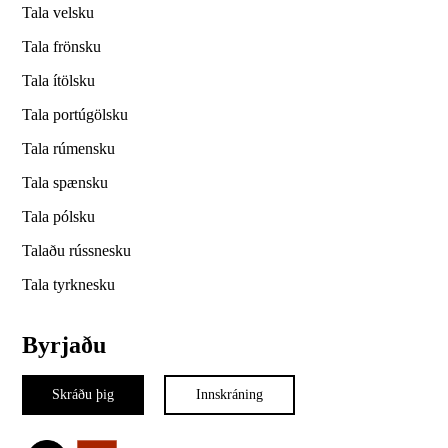
Tala velsku
Tala frönsku
Tala ítölsku
Tala portúgölsku
Tala rúmensku
Tala spænsku
Tala pólsku
Talaðu rússnesku
Tala tyrknesku
Byrjaðu
Skráðu þig
Innskráning