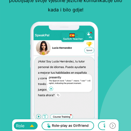
poboljšajte svoje vještine jezične komunikacije bilo
kada i bilo gdje!