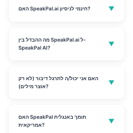
▼
האם SpeakPal.ai חינמי לניסיון?
כן. אתה יכול להתחיל לתרגל בחינם (אין צורך
בכרטיס אשראי כדי להתחיל). הורד את
מה ההבדל בין SpeakPal.ai ל-
אפליקציית SpeakPal והתחל את מסע הלמידה
▼
SpeakPal AI?
בשפה שלך היום.
הם מתייחסים לאותו מוצר. משתמשים מחפשים
לעתים קרובות "SpeakPal AI" או "SpeakPal
האם אני יכול/ה לתרגל דיבור (לא רק
APP", והפלטפורמה הרשמית היא SpeakPal.ai.
▼
אוצר מילים)?
בין אם אתה קורא לזה SpeakPal, SpeakPal AI,
או SpeakPal APP, אתה מקבל את אותה חוויית
כן. אפליקציית SpeakPal נבנתה סביב שיחות,
למידה של שפות המונעת על ידי בינה מלאכותית
תרחישי משחק תפקידים, משוב על הגייה
ועוצמתית.
האם SpeakPal תומך באנגלית
ותיקונים בזמן אמת. בשונה מאפליקציות
▼
אמריקאית?
מסורתיות המתמקדות בזכירה, ה‑AI של