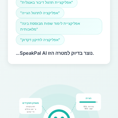
"אפליקציית תרגול דיבור באנגלית"
"אפליקציה לתרגול הגייה"
"אפליקציית לימוד שפות מבוססת בינה
מלאכותית"
"אפליקציה לתיקון דקדוק"
…SpeakPal AI נוצר בדיוק למטרה הזו.
הגייה
משחק תפקידים
בהירות: 95%
ראיון עבודה
קצב: 90%
צ＇אט טיולים
חיי יומיום