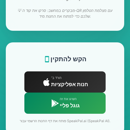
💡 מבקרים במחשב: סרקו את קוד ה‑QR עם מצלמת הטלפון
שלכם כדי לפתוח את החנות מיד.
הקש להתקין
הורד ב־
חנות אפליקציות
השיגו את זה
גוגל פליי
פותח את דף החנות הרשמי עבור SpeakPal.ai (SpeakPal AI).