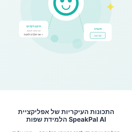
תיקון דקדוקי
תעודה
אני הולך לחנות
אני הולך/ה לחנות ✓
רמת B2
התכונות העיקריות של אפליקציית
הלמידת שפות SpeakPal AI