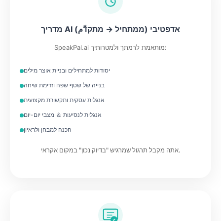
מדריך AI אדפטיבי (ממתחיל → מתקדّم)
SpeakPal.ai מותאמת לרמתך ולמטרותיך:
יסודות למתחילים ובניית אוצר מילים
בנייה של שטף שפה וזרימת שיחה
אנגלית עסקית ותקשורת מקצועית
אנגלית לנסיעות ＆ מצבי יום-יום
הכנה למבחן ולראיון
אתה מקבל תרגול שמרגיש "בדיוק נכון" במקום אקראי.