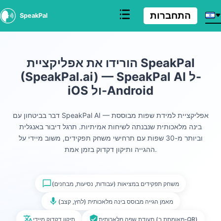
התחברות
SpeakPal
הורידו את אפליקציית SpeakPal
(SpeakPal.ai) — SpeakPal AI ל-
iOS ול-Android
דבר בביטחון עם SpeakPal AI — אפליקציית למידת שפות מבוססת
בינה מלאכותית שנבנתה לשיחות אמיתיות. תרגל דיבור באנגלית
וביותר מ-30 שפות עם תרחישי משחק תפקידים, משוב מיידי על
ההגייה ותיקון דקדוק בזמן אמת.
משחק תפקידים במציאות (עבודות, נסיעות, מבחנים)
מאמן הגייה מבוסס בינה מלאכותית (לחץ, קצב)
תעודת שפה מלאכותית (מאומתת ב‑QR)
תיקון דקדוק מיידי