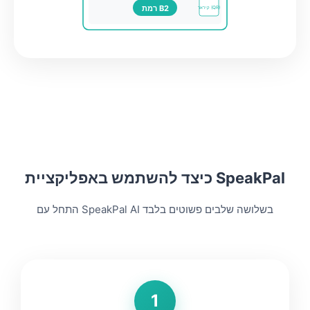
רמת B2
קיו־אר (QR)
כיצד להשתמש באפליקציית SpeakPal
התחל עם SpeakPal AI בשלושה שלבים פשוטים בלבד
1