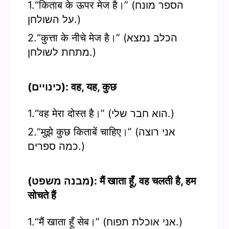
1.“किताब के ऊपर मेज है।” (הספר מונח
על השולחן.)
2.“कुत्ता के नीचे मेज है।” (הכלב נמצא
מתחת לשולחן.)
(כינויים): वह, यह, कुछ
1.“वह मेरा दोस्त है।” (הוא חבר שלי.)
2.“मुझे कुछ किताबें चाहिए।” (אני רוצה
כמה ספרים.)
(מבנה משפט): मैं खाता हूँ, वह चलती है, हम
सोचते हैं
1.“मैं खाता हूँ सेब।” (אני אוכלת תפוח.)