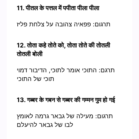
11. पीतल के पत्तल में पपीता पीला पीला
תרגום: פפאיה צהובה על צלחת פליז
12. तोता कहे तोते को, तोता तोते की तोतली
तोतली बोली
תרגם: התוכי אומר לתוכי, הדיבור דמוי
תוכי של התוכי
13. गब्बर के गबन से गब्बर की गम्मन गुम हो गई
תרגום: מעילה של גבאר גרמה לאומץ
לבו של גבאר להיעלם