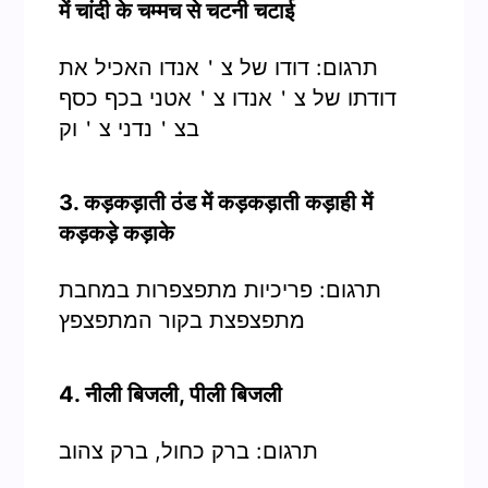
में चांदी के चम्मच से चटनी चटाई
תרגום: דודו של צ＇אנדו האכיל את
דודתו של צ＇אנדו צ＇אטני בכף כסף
בצ＇נדני צ＇וק
3. कड़कड़ाती ठंड में कड़कड़ाती कड़ाही में
कड़कड़े कड़ाके
תרגום: פריכיות מתפצפרות במחבת
מתפצפצת בקור המתפצפץ
4. नीली बिजली, पीली बिजली
תרגום: ברק כחול, ברק צהוב