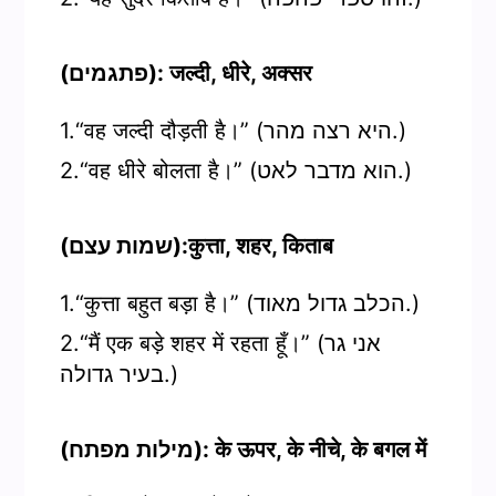
(פתגמים): जल्दी, धीरे, अक्सर
1.“वह जल्दी दौड़ती है।” (היא רצה מהר.)
2.“वह धीरे बोलता है।” (הוא מדבר לאט.)
(שמות עצם):कुत्ता, शहर, किताब
1.“कुत्ता बहुत बड़ा है।” (הכלב גדול מאוד.)
2.“मैं एक बड़े शहर में रहता हूँ।” (אני גר
בעיר גדולה.)
(מילות מפתח): के ऊपर, के नीचे, के बगल में