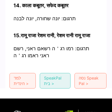
14. काला कबूतर, सफेद कबूतर
תרגום: יונה שחורה, יונה לבנה
15.रामू राजा रेशम रानी, रेशम रानी रामू राजा
תרגום: רמו רג＇ה רשאם ראני, רשם
ראני ראמו רג＇ה
נסה Speak
SpeakPal
למד
Pal >
בית >
הינדית >