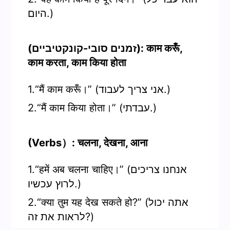
היום.)
(זמנים סובי-קונקטיביים): काम करूँ,
काम करता, काम किया होता
1.“मैं काम करूँ।” (אני צריך לעבוד.)
2.“मैं काम किया होता।” (עבדתי.)
(Verbs）: चलना, देखना, आना
1.“हमें अब चलना चाहिए।” (אנחנו צריכים
לרוץ עכשיו.)
2.“क्या तुम यह देख सकते हो?” (אתה יכול
לראות את זה?)