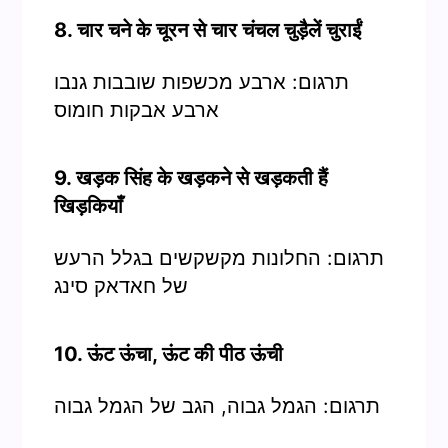
8. चार चने के चूरन से चार चंचल चुड़ैलें चुराईं
תרגום: ארבע מכשפות שובבות גנבו
ארבע אבקות חומוס
9. खड़क सिंह के खड़कने से खड़कती हैं
खिड़कियाँ
תרגום: החלונות מקשקשים בגלל הרעש
של חאדאק סינג
10. ऊंट ऊंचा, ऊंट की पीठ ऊंची
תרגום: הגמל גבוה, הגב של הגמל גבוה