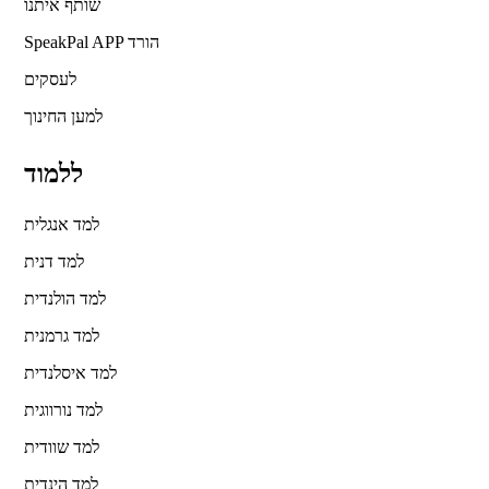
שותף איתנו
SpeakPal APP הורד
לעסקים
למען החינוך
ללמוד
למד אנגלית
למד דנית
למד הולנדית
למד גרמנית
למד איסלנדית
למד נורווגית
למד שוודית
למד הינדית