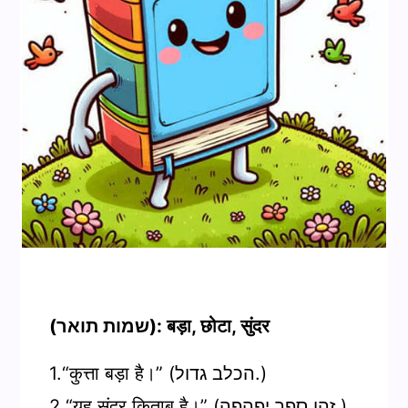
(שמות תואר): बड़ा, छोटा, सुंदर
1.“कुत्ता बड़ा है।” (הכלב גדול.)
2.“यह सुंदर किताब है।” (זהו ספר יפהפה.)