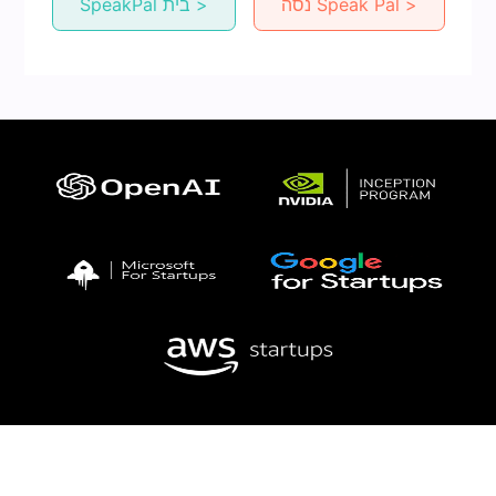
נסה Speak Pal >
SpeakPal בית >