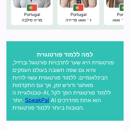
Portugal
Portugal
Portug
ה ז＇ואאו
ז＇ואאו פריירה
מריה סילבה
למה ללמוד פורטוגזית
פורטוגזית היא שער לתרבויות פורטוגל וברזיל,
והיא גם שפה חשובה בעולם העסקים
הבינלאומיים. ללמוד פורטוגזית עשוי להיות
מאתגר ודורש זמן, אך עם התקדמות
טכנולוגיית ה-AI, ללמוד פורטוגזית הפך לקל
AI הוא אחת מהדרכים
SpeakPal
יותר.
הטובות ביותר ללמוד פורטוגזית.