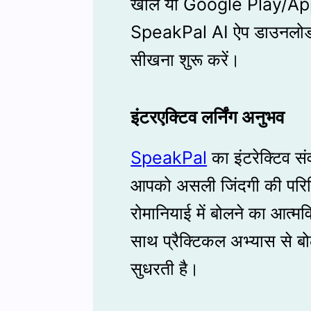
खोलें या Google Play/A
SpeakPal AI ऐप डाउनलोड क
सीखना शुरू करें।
इंटरएक्टिव लर्निंग अनुभव
SpeakPal
का इंटरेक्टिव स
आपको असली जिंदगी की परिस्थि
रोमानियाई में बोलने का आत्मव
साथ प्रैक्टिकल अभ्यास से ब
सुधरती है।