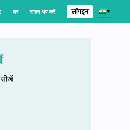
लॉगइन
ए
घर
साइन अप करें
ं
सीखें