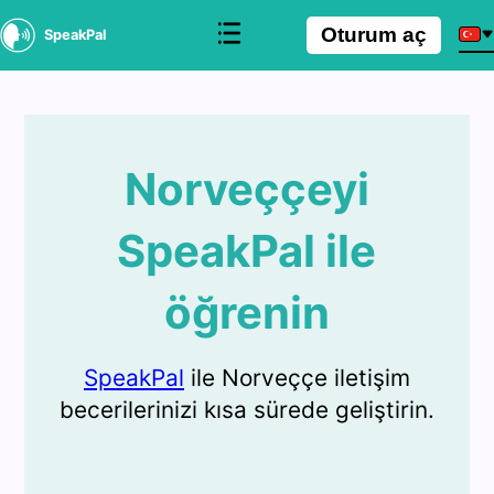
Oturum aç
SpeakPal
Norveççeyi
SpeakPal ile
öğrenin
SpeakPal
ile Norveççe iletişim
becerilerinizi kısa sürede geliştirin.