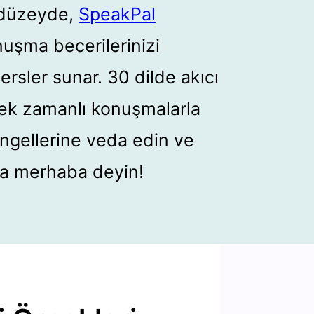
i düzeyde,
SpeakPal
nuşma becerilerinizi
 dersler sunar. 30 dilde akıcı
çek zamanlı konuşmalarla
l engellerine veda edin ve
aya merhaba deyin!