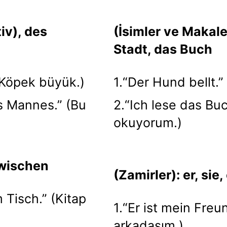
iv), des
(İsimler ve Makale
Stadt, das Buch
 (Köpek büyük.)
1.“Der Hund bellt.”
s Mannes.” (Bu
2.“Ich lese das Buc
okuyorum.)
 zwischen
(Zamirler): er, sie,
 Tisch.” (Kitap
1.“Er ist mein Freu
arkadaşım.)