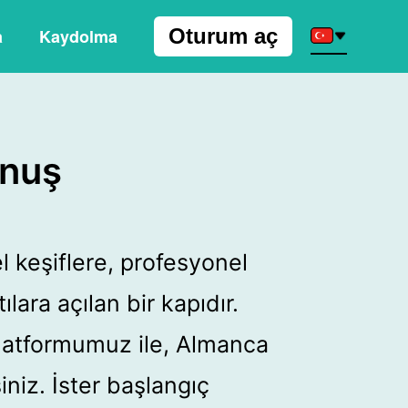
Oturum aç
a
Kaydolma
onuş
 keşiflere, profesyonel
ılara açılan bir kapıdır.
platformumuz ile, Almanca
niz. İster başlangıç