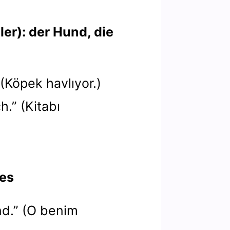
ler): der Hund, die
 (Köpek havlıyor.)
h.” (Kitabı
 es
nd.” (O benim