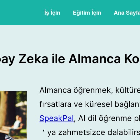
İş İçin
Eğitim İçin
Ana Sayf
ay Zeka ile Almanca K
Almanca öğrenmek, kültürel
fırsatlara ve küresel bağlant
SpeakPal
, AI dil öğrenme 
＇ya zahmetsizce dalabilirsi