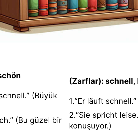
, schön
(Zarflar): schnell, 
schnell.” (Büyük
1.“Er läuft schnell
2.“Sie spricht leis
ch.” (Bu güzel bir
konuşuyor.)