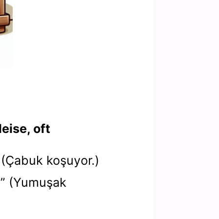
leise, oft
.” (Çabuk koşuyor.)
e.” (Yumuşak