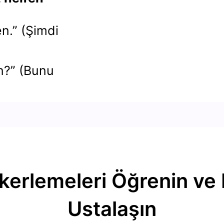
en.” (Şimdi
n?” (Bunu
erlemeleri Öğrenin ve D
Ustalaşın