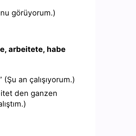
(Onu görüyorum.)
e, arbeitete, habe
.” (Şu an çalışıyorum.)
eitet den ganzen
lıştım.)