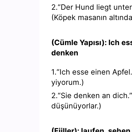
2.“Der Hund liegt unte
(Köpek masanın altında
(Cümle Yapısı): Ich es
denken
1.“Ich esse einen Apfel.
yiyorum.)
2.“Sie denken an dich.”
düşünüyorlar.)
(Fiiller): laufen, sehen