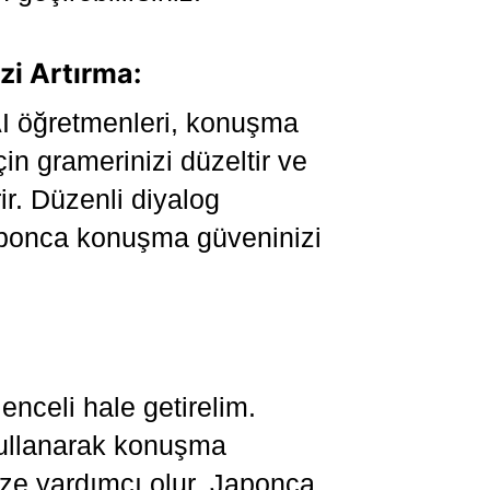
i Artırma:
AI öğretmenleri, konuşma
için gramerinizi düzeltir ve
ir. Düzenli diyalog
aponca konuşma güveninizi
nceli hale getirelim.
kullanarak konuşma
nize yardımcı olur, Japonca