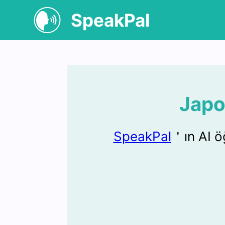
SpeakPal
Japo
SpeakPal
＇ın AI ö