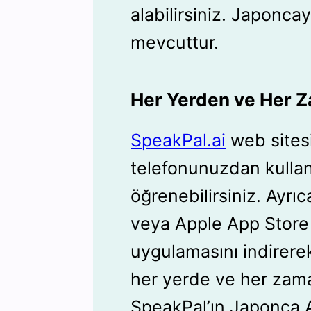
alabilirsiniz. Japoncay
mevcuttur.
Her Yerden ve Her
SpeakPal.ai
web sitesi
telefonunuzdan kulla
öğrenebilirsiniz. Ayrı
veya Apple App Stor
uygulamasını indirer
her yerde ve her zama
SpeakPal’ın Japonca A