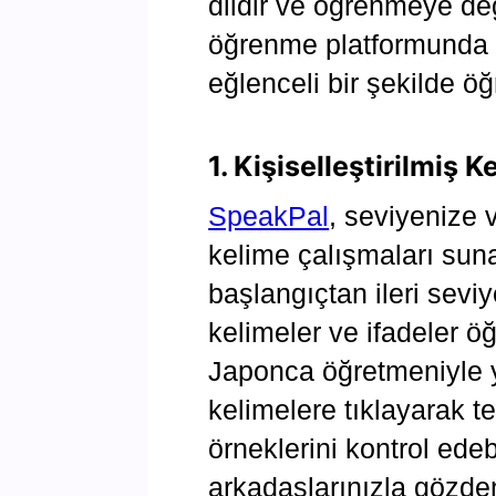
dildir ve öğrenmeye değ
öğrenme platformunda J
eğlenceli bir şekilde ö
1. Kişiselleştirilmiş K
SpeakPal
, seviyenize 
kelime çalışmaları sun
başlangıçtan ileri sevi
kelimeler ve ifadeler öğ
Japonca öğretmeniyle y
kelimelere tıklayarak te
örneklerini kontrol edeb
arkadaşlarınızla gözden