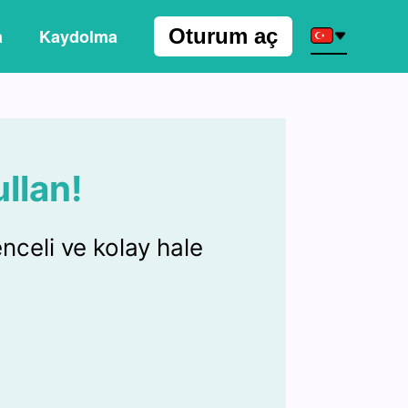
Oturum aç
a
Kaydolma
llan!
celi ve kolay hale