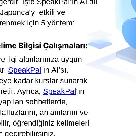
erdir. İşte SpeakPal’ın AI dil
aponca’yı etkili ve
ğrenmek için 5 yöntem:
elime Bilgisi Çalışmaları:
ve ilgi alanlarınıza uygun
ar.
SpeakPal
’ın AI’sı,
yeye kadar kurslar sunarak
retir. Ayrıca,
SpeakPal
’ın
apılan sohbetlerde,
laffuzlarını, anlamlarını ve
ilir, öğrendiğiniz kelimeleri
 geçirebilirsiniz.