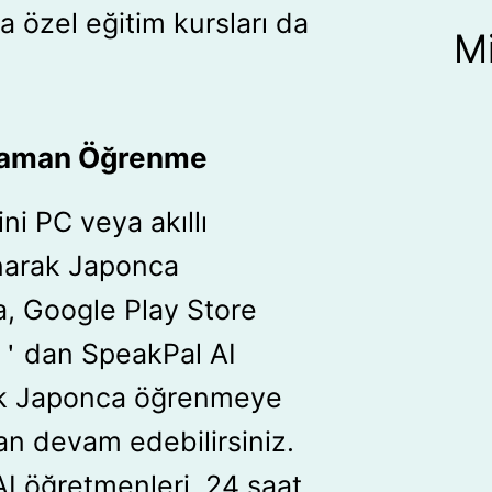
a özel eğitim kursları da
M
 Zaman Öğrenme
ni PC veya akıllı
narak Japonca
ca, Google Play Store
e＇dan SpeakPal AI
ek Japonca öğrenmeye
n devam edebilirsiniz.
I öğretmenleri, 24 saat