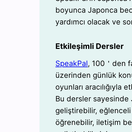
boyunca Japonca becer
yardımcı olacak ve soru
Etkileşimli Dersler
SpeakPal
, 100＇den f
üzerinden günlük kon
oyunları aracılığıyla et
Bu dersler sayesinde 
geliştirebilir, eğlencel
öğrenebilir, iletişim be