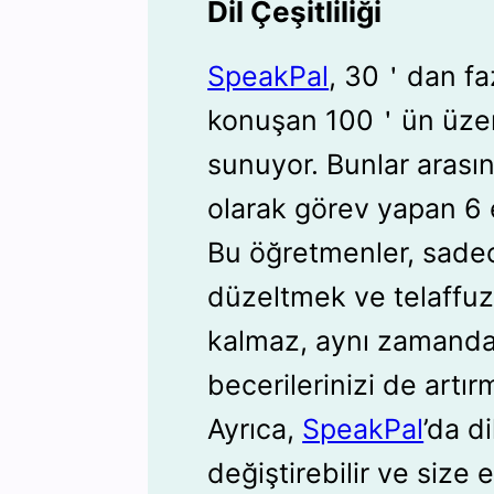
Dil Çeşitliliği
SpeakPal
, 30＇dan fazl
konuşan 100＇ün üzer
sunuyor. Bunlar aras
olarak görev yapan 6
Bu öğretmenler, sadec
düzeltmek ve telaffuz
kalmaz, aynı zamanda
becerilerinizi de artır
Ayrıca,
SpeakPal
’da d
değiştirebilir ve size