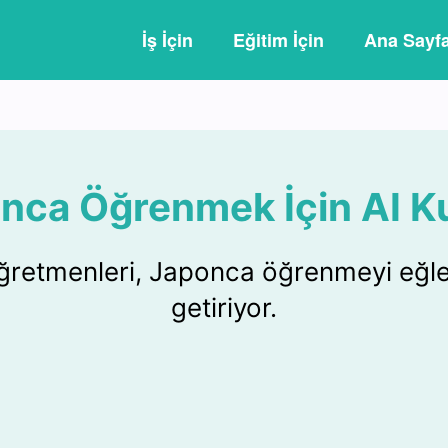
İş İçin
Eğitim İçin
Ana Sayf
nca Öğrenmek İçin AI Ku
ğretmenleri, Japonca öğrenmeyi eğlen
getiriyor.