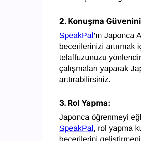
2. Konuşma Güveniniz
SpeakPal
’ın Japonca 
becerilerinizi artırmak 
telaffuzunuzu yönlendir
çalışmaları yaparak J
arttırabilirsiniz.
3. Rol Yapma:
Japonca öğrenmeyi eğle
SpeakPal
, rol yapma 
becerilerini geliştirme