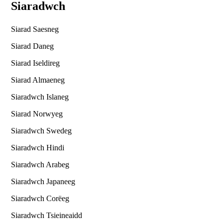
Siaradwch
Siarad Saesneg
Siarad Daneg
Siarad Iseldireg
Siarad Almaeneg
Siaradwch Islaneg
Siarad Norwyeg
Siaradwch Swedeg
Siaradwch Hindi
Siaradwch Arabeg
Siaradwch Japaneeg
Siaradwch Corëeg
Siaradwch Tsieineaidd