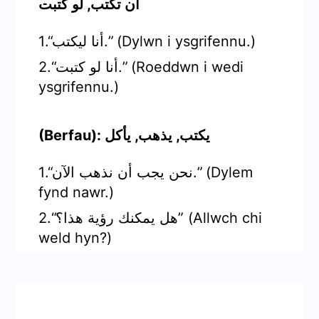
أن تكتب, لو كتبت
1.“أنا ليكتب.” (Dylwn i ysgrifennu.)
2.“أنا لو كتبت.” (Roeddwn i wedi
ysgrifennu.)
(Berfau): يكتب, يذهب, يأكل
1.“نحن يجب أن نذهب الآن.” (Dylem
fynd nawr.)
2.“هل يمكنك رؤية هذا؟” (Allwch chi
weld hyn?)