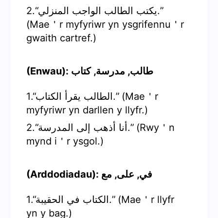
2.“يكتب الطالب الواجب المنزلي.”
(Mae＇r myfyriwr yn ysgrifennu＇r
gwaith cartref.)
(Enwau): طالب, مدرسة, كتاب
1.“الطالب يقرأ الكتاب.” (Mae＇r
myfyriwr yn darllen y llyfr.)
2.“أنا أذهب إلى المدرسة.” (Rwy＇n
mynd i＇r ysgol.)
(Arddodiadau): في, على, مع
1.“الكتاب في الحقيبة.” (Mae＇r llyfr
yn y bag.)