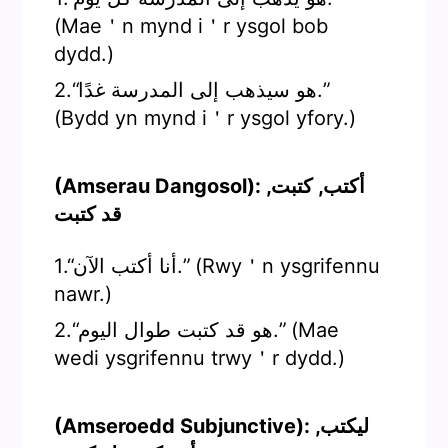
(Mae＇n mynd i＇r ysgol bob
dydd.)
2.“هو سيذهب إلى المدرسة غدًا.”
(Bydd yn mynd i＇r ysgol yfory.)
(Amserau Dangosol): أكتب, كتبت,
قد كتبت
1.“أنا أكتب الآن.” (Rwy＇n ysgrifennu
nawr.)
2.“هو قد كتبت طوال اليوم.” (Mae
wedi ysgrifennu trwy＇r dydd.)
(Amseroedd Subjunctive): ليكتب,