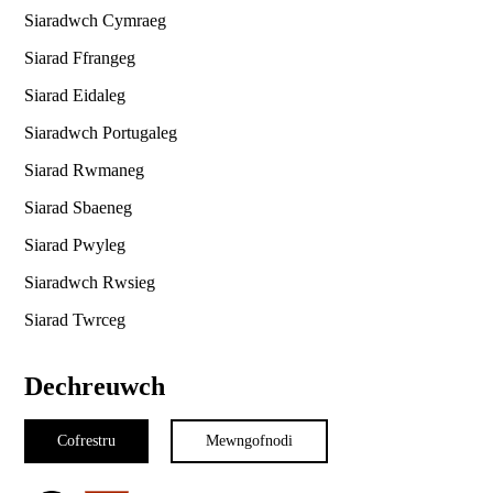
Siaradwch Cymraeg
Siarad Ffrangeg
Siarad Eidaleg
Siaradwch Portugaleg
Siarad Rwmaneg
Siarad Sbaeneg
Siarad Pwyleg
Siaradwch Rwsieg
Siarad Twrceg
Dechreuwch
Cofrestru
Mewngofnodi