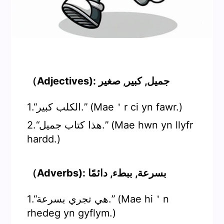
（Adjectives): جميل, كبير, صغير
1.“الكلب كبير.” (Mae＇r ci yn fawr.)
2.“هذا كتاب جميل.” (Mae hwn yn llyfr
hardd.)
（Adverbs): بسرعة, ببطء, دائمًا
1.“هي تجري بسرعة.” (Mae hi＇n
rhedeg yn gyflym.)