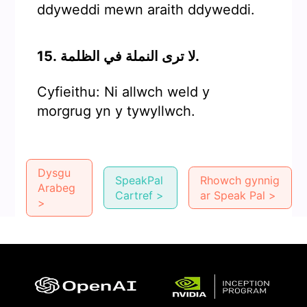
ddyweddi mewn araith ddyweddi.
15. لا ترى النملة في الظلمة.
Cyfieithu: Ni allwch weld y
morgrug yn y tywyllwch.
Dysgu
SpeakPal
Rhowch gynnig
Arabeg
Cartref >
ar Speak Pal >
>