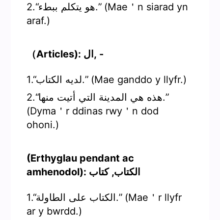
2.“هو يتكلم ببطء.” (Mae＇n siarad yn
araf.)
（Articles): ال, -
1.“لديه الكتاب.” (Mae ganddo y llyfr.)
2.“هذه هي المدينة التي أتيت منها.”
(Dyma＇r ddinas rwy＇n dod
ohoni.)
(Erthyglau pendant ac
amhenodol): الكتاب, كتاب
1.“الكتاب على الطاولة.” (Mae＇r llyfr
ar y bwrdd.)