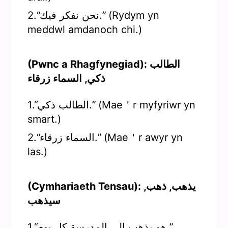
2.“نحن نفكر فيك.” (Rydym yn
meddwl amdanoch chi.)
(Pwnc a Rhagfynegiad): الطالب
ذكي, السماء زرقاء
1.“الطالب ذكي.” (Mae＇r myfyriwr yn
smart.)
2.“السماء زرقاء.” (Mae＇r awyr yn
las.)
(Cymhariaeth Tensau): يذهب, ذهب,
سيذهب
1.“هو يذهب إلى المدرسة كل يوم.”