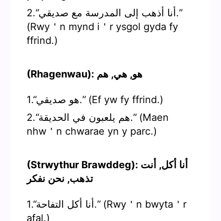
2.“أنا أذهب إلى المدرسة مع صديقي.”
(Rwy＇n mynd i＇r ysgol gyda fy
ffrind.)
(Rhagenwau): هو, هي, هم
1.“هو صديقي.” (Ef yw fy ffrind.)
2.“هم يلعبون في الحديقة.” (Maen
nhw＇n chwarae yn y parc.)
(Strwythur Brawddeg): أنا أكل, أنت
تذهب, نحن نفكر
1.“أنا أكل التفاحة.” (Rwy＇n bwyta＇r
afal.)