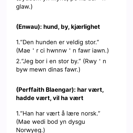
glaw.)
(Enwau): hund, by, kjærlighet
1.“Den hunden er veldig stor.”
(Mae＇r ci hwnnw＇n fawr iawn.)
2.“Jeg bor i en stor by.” (Rwy＇n
byw mewn dinas fawr.)
(Perffaith Blaengar): har vært,
hadde vært, vil ha vært
1.“Han har vært å lære norsk.”
(Mae wedi bod yn dysgu
Norwyeg.)