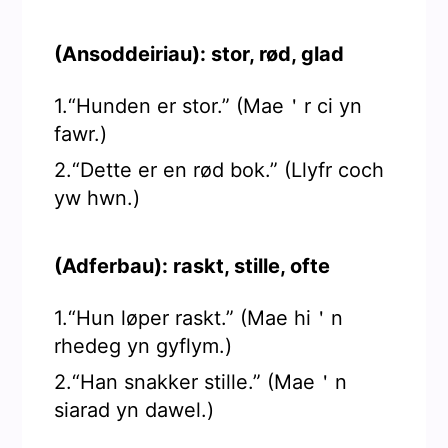
(Ansoddeiriau): stor, rød, glad
1.“Hunden er stor.” (Mae＇r ci yn
fawr.)
2.“Dette er en rød bok.” (Llyfr coch
yw hwn.)
(Adferbau): raskt, stille, ofte
1.“Hun løper raskt.” (Mae hi＇n
rhedeg yn gyflym.)
2.“Han snakker stille.” (Mae＇n
siarad yn dawel.)