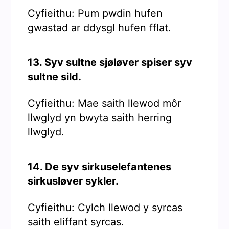
Cyfieithu: Pum pwdin hufen
gwastad ar ddysgl hufen fflat.
13. Syv sultne sjøløver spiser syv
sultne sild.
Cyfieithu: Mae saith llewod môr
llwglyd yn bwyta saith herring
llwglyd.
14. De syv sirkuselefantenes
sirkusløver sykler.
Cyfieithu: Cylch llewod y syrcas
saith eliffant syrcas.