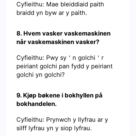
Cyfieithu: Mae bleiddiaid paith
braidd yn byw ar y paith.
8. Hvem vasker vaskemaskinen
når vaskemaskinen vasker?
Cyfieithu: Pwy sy＇n golchi＇r
peiriant golchi pan fydd y peiriant
golchi yn golchi?
9. Kjøp bøkene i bokhyllen på
bokhandelen.
Cyfieithu: Prynwch y llyfrau ar y
silff lyfrau yn y siop lyfrau.