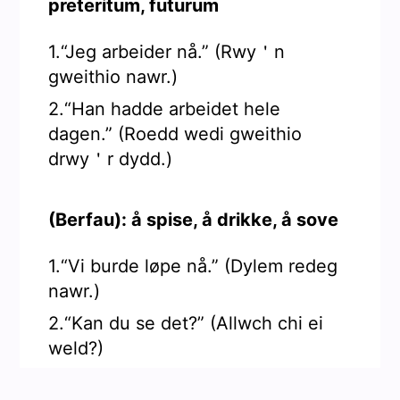
preteritum, futurum
1.“Jeg arbeider nå.” (Rwy＇n
gweithio nawr.)
2.“Han hadde arbeidet hele
dagen.” (Roedd wedi gweithio
drwy＇r dydd.)
(Berfau): å spise, å drikke, å sove
1.“Vi burde løpe nå.” (Dylem redeg
nawr.)
2.“Kan du se det?” (Allwch chi ei
weld?)