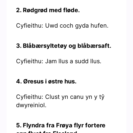
2. Rødgrød med fløde.
Cyfieithu: Uwd coch gyda hufen.
3. Blåbærsyltetøy og blåbærsaft.
Cyfieithu: Jam llus a sudd llus.
4. Øresus i østre hus.
Cyfieithu: Clust yn canu yn y tŷ
dwyreiniol.
5. Flyndra fra Frøya flyr fortere