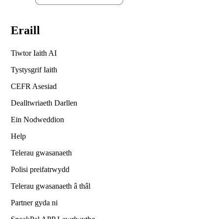
Eraill
Tiwtor Iaith AI
Tystysgrif Iaith
CEFR Asesiad
Dealltwriaeth Darllen
Ein Nodweddion
Help
Telerau gwasanaeth
Polisi preifatrwydd
Telerau gwasanaeth â thâl
Partner gyda ni