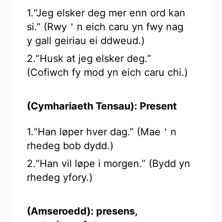
1.“Jeg elsker deg mer enn ord kan
si.” (Rwy＇n eich caru yn fwy nag
y gall geiriau ei ddweud.)
2.“Husk at jeg elsker deg.”
(Cofiwch fy mod yn eich caru chi.)
(Cymhariaeth Tensau): Present
1.“Han løper hver dag.” (Mae＇n
rhedeg bob dydd.)
2.“Han vil løpe i morgen.” (Bydd yn
rhedeg yfory.)
(Amseroedd): presens,