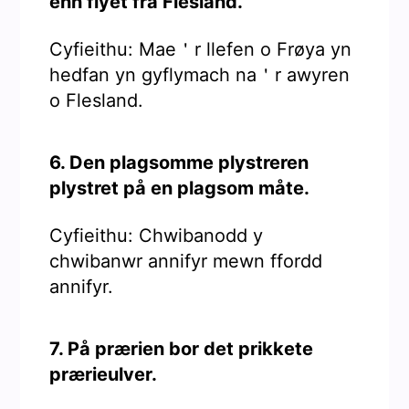
enn flyet fra Flesland.
Cyfieithu: Mae＇r llefen o Frøya yn
hedfan yn gyflymach na＇r awyren
o Flesland.
6. Den plagsomme plystreren
plystret på en plagsom måte.
Cyfieithu: Chwibanodd y
chwibanwr annifyr mewn ffordd
annifyr.
7. På prærien bor det prikkete
prærieulver.