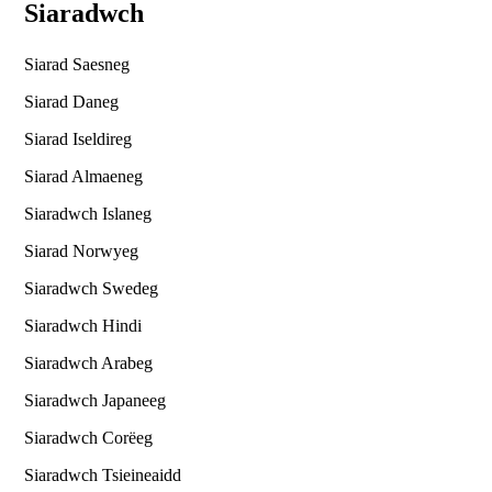
Siaradwch
Siarad Saesneg
Siarad Daneg
Siarad Iseldireg
Siarad Almaeneg
Siaradwch Islaneg
Siarad Norwyeg
Siaradwch Swedeg
Siaradwch Hindi
Siaradwch Arabeg
Siaradwch Japaneeg
Siaradwch Corëeg
Siaradwch Tsieineaidd