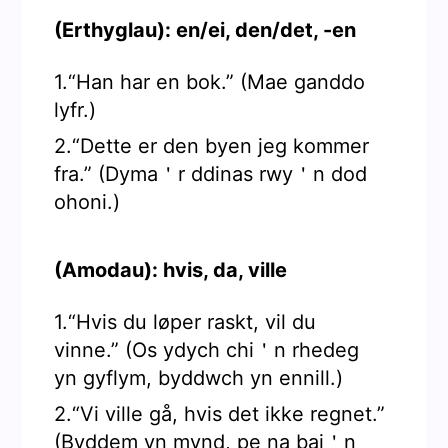
(Erthyglau): en/ei, den/det, -en
1.“Han har en bok.” (Mae ganddo
lyfr.)
2.“Dette er den byen jeg kommer
fra.” (Dyma＇r ddinas rwy＇n dod
ohoni.)
(Amodau): hvis, da, ville
1.“Hvis du løper raskt, vil du
vinne.” (Os ydych chi＇n rhedeg
yn gyflym, byddwch yn ennill.)
2.“Vi ville gå, hvis det ikke regnet.”
(Byddem yn mynd, pe na bai＇n