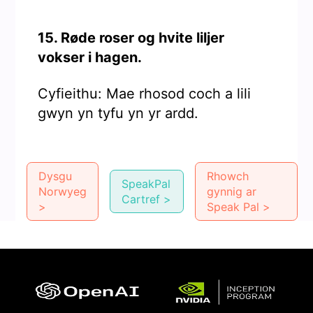
15. Røde roser og hvite liljer
vokser i hagen.
Cyfieithu: Mae rhosod coch a lili
gwyn yn tyfu yn yr ardd.
Dysgu
Rhowch
SpeakPal
Norwyeg
gynnig ar
Cartref >
>
Speak Pal >