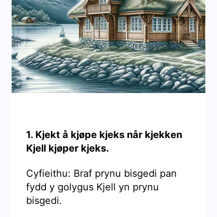
1. Kjekt å kjøpe kjeks når kjekken
Kjell kjøper kjeks.
Cyfieithu: Braf prynu bisgedi pan
fydd y golygus Kjell yn prynu
bisgedi.