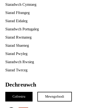
Siaradwch Cymraeg
Siarad Ffrangeg
Siarad Eidaleg
Siaradwch Portugaleg
Siarad Rwmaneg
Siarad Sbaeneg
Siarad Pwyleg
Siaradwch Rwsieg
Siarad Twrceg
Dechreuwch
Cofrestru
Mewngofnodi