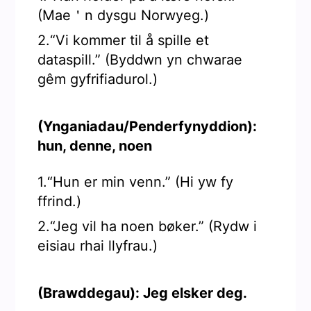
(Mae＇n dysgu Norwyeg.)
2.“Vi kommer til å spille et
dataspill.” (Byddwn yn chwarae
gêm gyfrifiadurol.)
(Ynganiadau/Penderfynyddion):
hun, denne, noen
1.“Hun er min venn.” (Hi yw fy
ffrind.)
2.“Jeg vil ha noen bøker.” (Rydw i
eisiau rhai llyfrau.)
(Brawddegau): Jeg elsker deg.