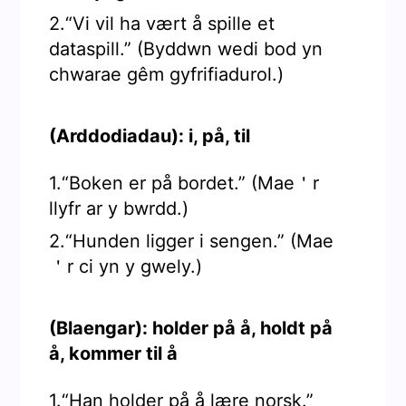
2.“Vi vil ha vært å spille et
dataspill.” (Byddwn wedi bod yn
chwarae gêm gyfrifiadurol.)
(Arddodiadau): i, på, til
1.“Boken er på bordet.” (Mae＇r
llyfr ar y bwrdd.)
2.“Hunden ligger i sengen.” (Mae
＇r ci yn y gwely.)
(Blaengar): holder på å, holdt på
å, kommer til å
1.“Han holder på å lære norsk.”