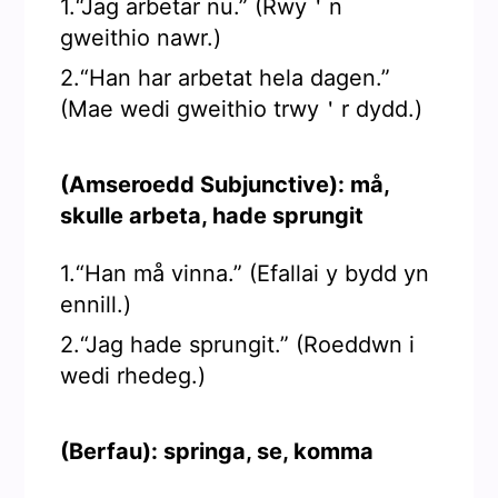
1.“Jag arbetar nu.” (Rwy＇n
gweithio nawr.)
2.“Han har arbetat hela dagen.”
(Mae wedi gweithio trwy＇r dydd.)
(Amseroedd Subjunctive): må,
skulle arbeta, hade sprungit
1.“Han må vinna.” (Efallai y bydd yn
ennill.)
2.“Jag hade sprungit.” (Roeddwn i
wedi rhedeg.)
(Berfau): springa, se, komma