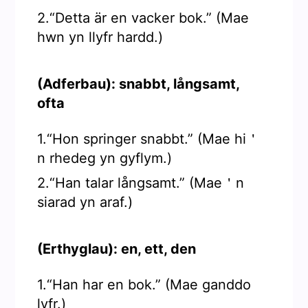
2.“Detta är en vacker bok.” (Mae
hwn yn llyfr hardd.)
(Adferbau): snabbt, långsamt,
ofta
1.“Hon springer snabbt.” (Mae hi＇
n rhedeg yn gyflym.)
2.“Han talar långsamt.” (Mae＇n
siarad yn araf.)
(Erthyglau): en, ett, den
1.“Han har en bok.” (Mae ganddo
lyfr.)