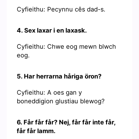
Cyfieithu: Pecynnu cês dad-s.
4. Sex laxar i en laxask.
Cyfieithu: Chwe eog mewn blwch
eog.
5. Har herrarna håriga öron?
Cyfieithu: A oes gan y
boneddigion glustiau blewog?
6. Får får får? Nej, får får inte får,
får får lamm.