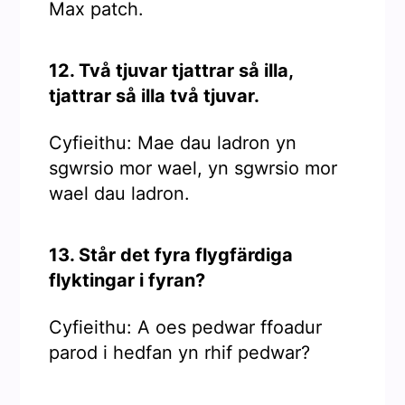
Max patch.
12. Två tjuvar tjattrar så illa,
tjattrar så illa två tjuvar.
Cyfieithu: Mae dau ladron yn
sgwrsio mor wael, yn sgwrsio mor
wael dau ladron.
13. Står det fyra flygfärdiga
flyktingar i fyran?
Cyfieithu: A oes pedwar ffoadur
parod i hedfan yn rhif pedwar?