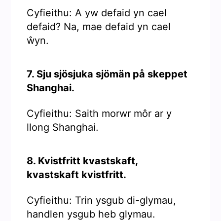
Cyfieithu: A yw defaid yn cael
defaid? Na, mae defaid yn cael
ŵyn.
7. Sju sjösjuka sjömän på skeppet
Shanghai.
Cyfieithu: Saith morwr môr ar y
llong Shanghai.
8. Kvistfritt kvastskaft,
kvastskaft kvistfritt.
Cyfieithu: Trin ysgub di-glymau,
handlen ysgub heb glymau.