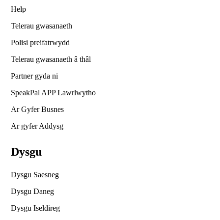
Help
Telerau gwasanaeth
Polisi preifatrwydd
Telerau gwasanaeth â thâl
Partner gyda ni
SpeakPal APP Lawrlwytho
Ar Gyfer Busnes
Ar gyfer Addysg
Dysgu
Dysgu Saesneg
Dysgu Daneg
Dysgu Iseldireg