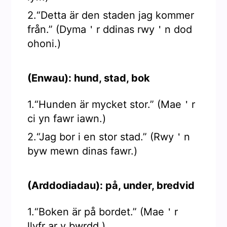
2.“Detta är den staden jag kommer
från.” (Dyma＇r ddinas rwy＇n dod
ohoni.)
(Enwau): hund, stad, bok
1.“Hunden är mycket stor.” (Mae＇r
ci yn fawr iawn.)
2.“Jag bor i en stor stad.” (Rwy＇n
byw mewn dinas fawr.)
(Arddodiadau): på, under, bredvid
1.“Boken är på bordet.” (Mae＇r
llyfr ar y bwrdd.)