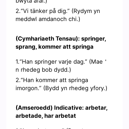
bwyta afal.)
2.“Vi tänker på dig.” (Rydym yn
meddwl amdanoch chi.)
(Cymhariaeth Tensau): springer,
sprang, kommer att springa
1.“Han springer varje dag.” (Mae＇
n rhedeg bob dydd.)
2.“Han kommer att springa
imorgon.” (Bydd yn rhedeg yfory.)
(Amseroedd) Indicative: arbetar,
arbetade, har arbetat