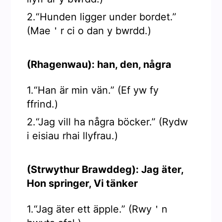
2.“Hunden ligger under bordet.”
(Mae＇r ci o dan y bwrdd.)
(Rhagenwau): han, den, några
1.“Han är min vän.” (Ef yw fy
ffrind.)
2.“Jag vill ha några böcker.” (Rydw
i eisiau rhai llyfrau.)
(Strwythur Brawddeg): Jag äter,
Hon springer, Vi tänker
1.“Jag äter ett äpple.” (Rwy＇n