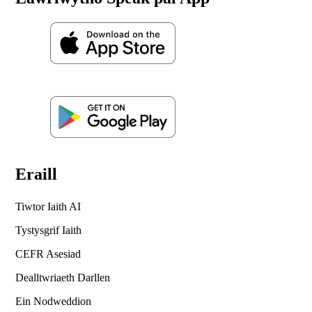
Eraill
Tiwtor Iaith AI
Tystysgrif Iaith
CEFR Asesiad
Dealltwriaeth Darllen
Ein Nodweddion