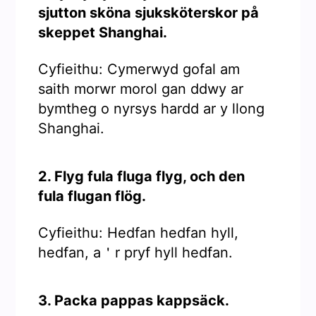
sjutton sköna sjuksköterskor på
skeppet Shanghai.
Cyfieithu: Cymerwyd gofal am
saith morwr morol gan ddwy ar
bymtheg o nyrsys hardd ar y llong
Shanghai.
2. Flyg fula fluga flyg, och den
fula flugan flög.
Cyfieithu: Hedfan hedfan hyll,
hedfan, a＇r pryf hyll hedfan.
3. Packa pappas kappsäck.