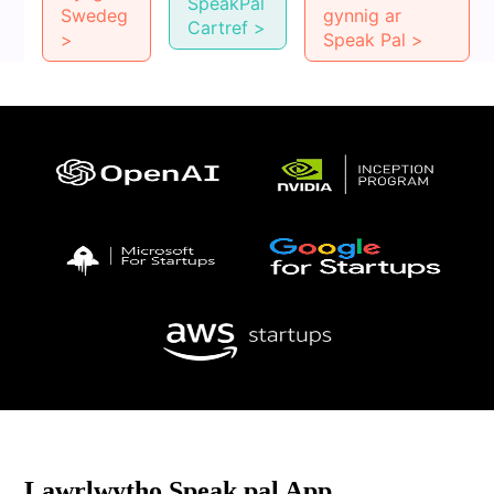
SpeakPal
Swedeg
gynnig ar
Cartref >
>
Speak Pal >
Lawrlwytho Speak pal App