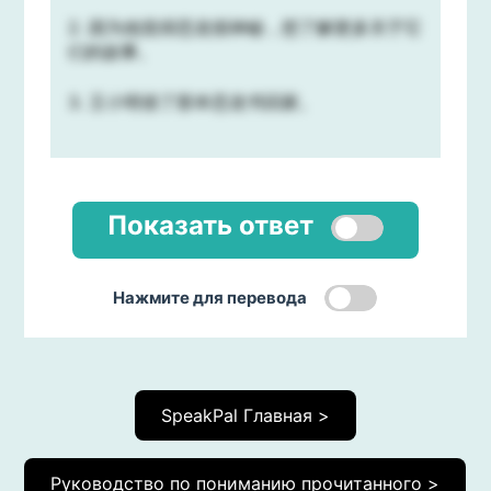
2. 因为他觉得恐龙很神秘，想了解更多关于它
们的故事。
3. 王小明借了那本恐龙书回家。
Показать ответ
Нажмите для перевода
SpeakPal Главная >
Руководство по пониманию прочитанного >