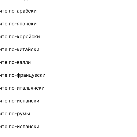
ите по-арабски
ите по-японски
ите по-корейски
ите по-китайски
ите по-валли
ите по-французски
ите по-итальянски
ите по-испански
ите по-румы
ите по-испански