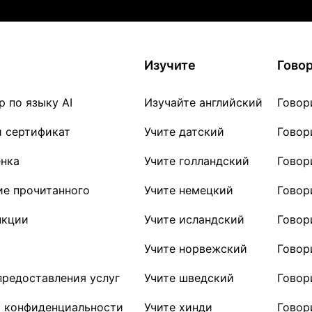
Изучите
Гово
р по языку AI
Изучайте английский
Говор
 сертификат
Учите датский
Говор
енка
Учите голландский
Говор
е прочитанного
Учите немецкий
Говор
нкции
Учите исландский
Говор
Учите норвежский
Говор
предоставления услуг
Учите шведский
Говор
 конфиденциальности
Учите хинди
Говор