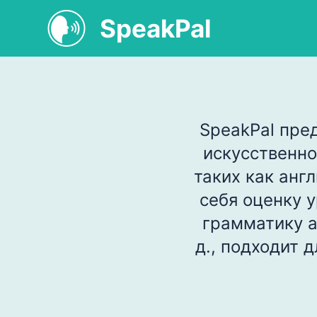
SpeakPal
SpeakPal пре
искусственно
таких как анг
себя оценку у
грамматику а
д., подходит 