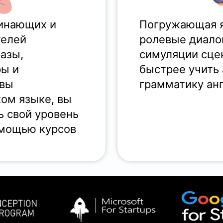
чинающих и
Погружающая я
телей
ролевые диало
разы,
симуляции сце
ры и
быстрее учить 
 вы
грамматику анг
ом языке, вы
 свой уровень
омощью курсов