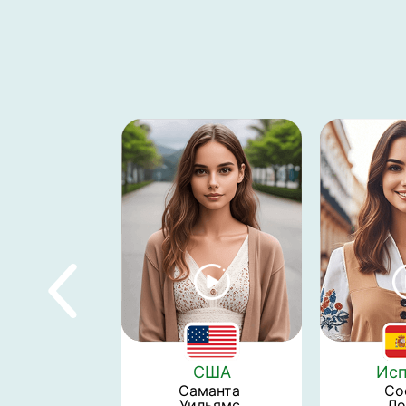
США
Исп
Саманта 
Со
Уильямс 
Ло