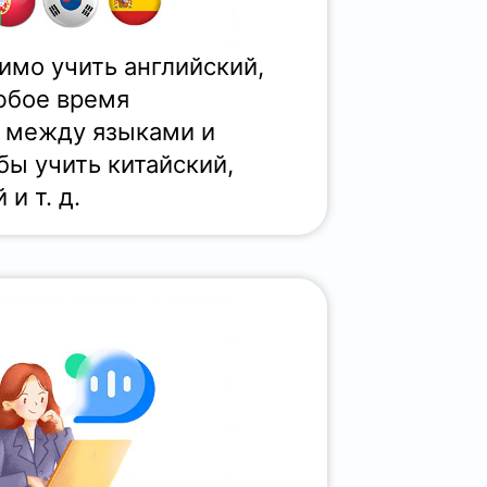
имо учить английский,
юбое время
 между языками и
бы учить китайский,
и т. д.