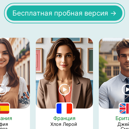
Бесплатная пробная версия →
ания
Франция
Брит
фия 
Хлоя Лерой 
Джей
пез 
Сми