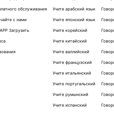
платного обслуживания
Учите арабский язык
Говор
чайте с нами
Учите японский язык
Говор
 APP Загрузить
Учите корейский
Говор
еса
Учите китайский
Говор
зования
Учите валлийский
Говор
Учите французский
Говор
Учите итальянский
Говор
Учите португальский
Говор
Учите румынский
Говор
Учите испанский
Говор