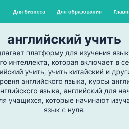
Для бизнеса
Для образования
Главн
английский учить
длагает платформу для изучения язы
го интеллекта, которая включает в се
лийский учить, учить китайский и друг
ровня английского языка, курсы англ
нглийского языка, английский для на
для учащихся, которые начинают изуч
язык с нуля.