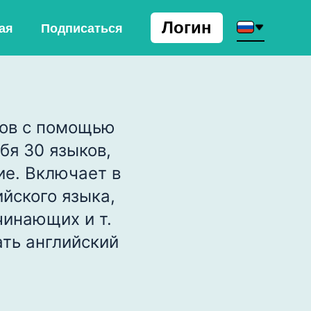
Логин
ая
Подписаться
ков с помощью
бя 30 языков,
ие. Включает в
ийского языка,
чинающих и т.
ать английский