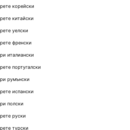
рете корейски
рете китайски
рете уелски
рете френски
ри италиански
рете португалски
ри румънски
рете испански
ри полски
рете руски
рете турски