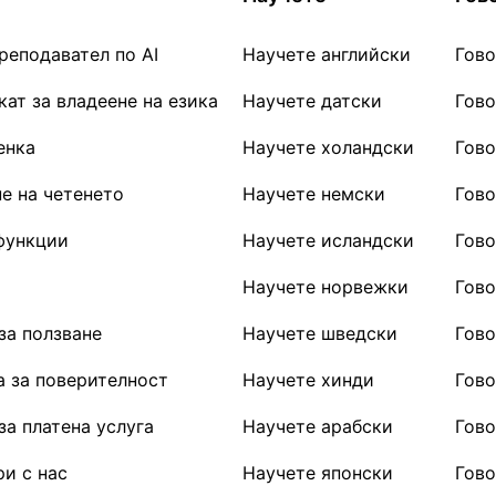
реподавател по AI
Научете английски
Гово
ат за владеене на езика
Научете датски
Гово
енка
Научете холандски
Гово
е на четенето
Научете немски
Гово
функции
Научете исландски
Гово
Научете норвежки
Гов
за ползване
Научете шведски
Гов
 за поверителност
Научете хинди
Гово
за платена услуга
Научете арабски
Гово
и с нас
Научете японски
Гово