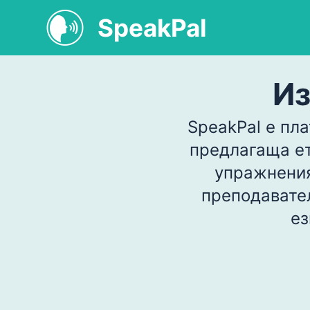
SpeakPal
Из
SpeakPal е пла
предлагаща ет
упражнения
преподавател
ез