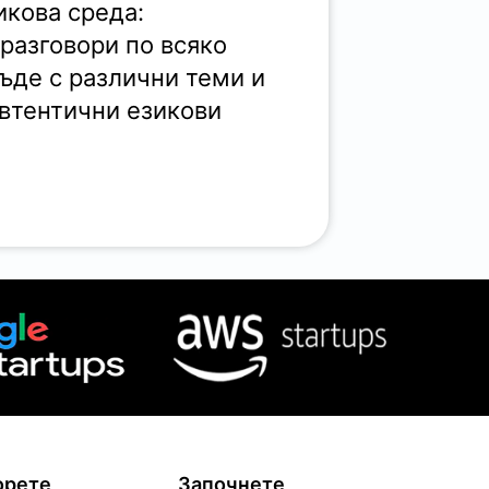
кова среда:
разговори по всяко
ъде с различни теми и
автентични езикови
орете
Започнете