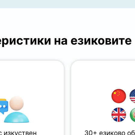
ристики на езиковите
с изкуствен
30+ езиково об