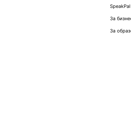
SpeakPal
За бизне
За обра