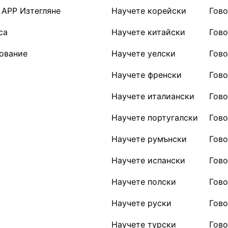
 APP Изтегляне
Научете корейски
Гово
са
Научете китайски
Гово
зование
Научете уелски
Гово
Научете френски
Гово
Научете италиански
Гово
Научете португалски
Гово
Научете румънски
Гово
Научете испански
Гово
Научете полски
Гово
Научете руски
Гово
Научете турски
Гово