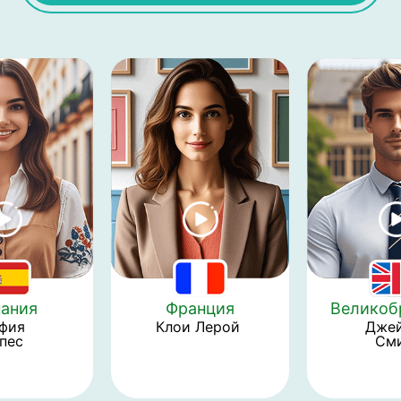
ания
Франция
Великоб
фия 
Клои Лерой 
Джей
пес 
Сми