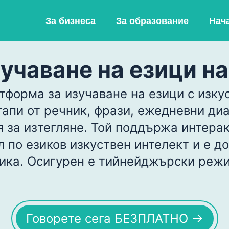
За бизнеса
За образование
Нач
учаване на езици на
тформа за изучаване на езици с изку
апи от речник, фрази, ежедневни диа
 за изтегляне. Той поддържа интерак
 по езиков изкуствен интелект и е д
ика. Осигурен е тийнейджърски реж
Говорете сега БЕЗПЛАТНО →