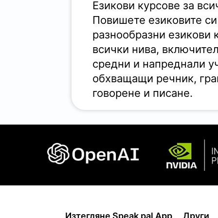
Езикови курсове за вси
Повишете езиковите си
разнообразни езикови 
всички нива, включите
средни и напреднали у
обхващащи речник, гра
говорене и писане.
Изтегляне Speak pal App
Други