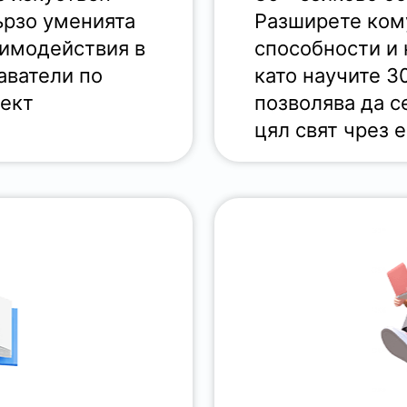
ързо уменията
Разширете ком
аимодействия в
способности и 
аватели по
като научите 3
лект
позволява да с
цял свят чрез 