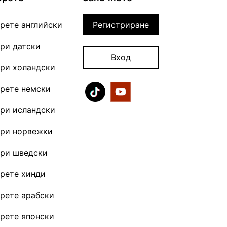
рете английски
Регистриране
ри датски
Вход
ри холандски
рете немски
ри исландски
ори норвежки
ори шведски
рете хинди
рете арабски
рете японски