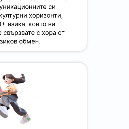
уникационните си
културни хоризонти,
0+ езика, което ви
е свързвате с хора от
езиков обмен.