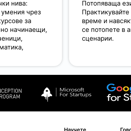
чки нива:
Потопяваща ези
 умения чрез
Практикувайте 
курсове за
време и навсяк
лно начинаещи,
се потопете в 
ченици,
сценарии.
матика,
Научете
Гов