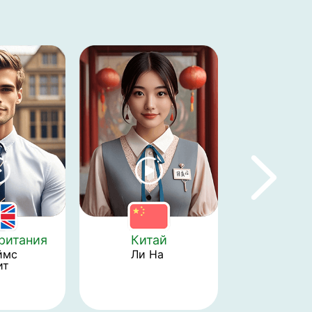
ритания
Китай
Герма
мс 
Ли На 
т 