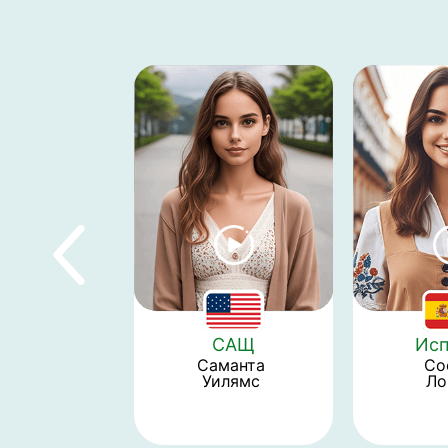
САЩ
Исп
Саманта 
Со
Уилямс 
Ло