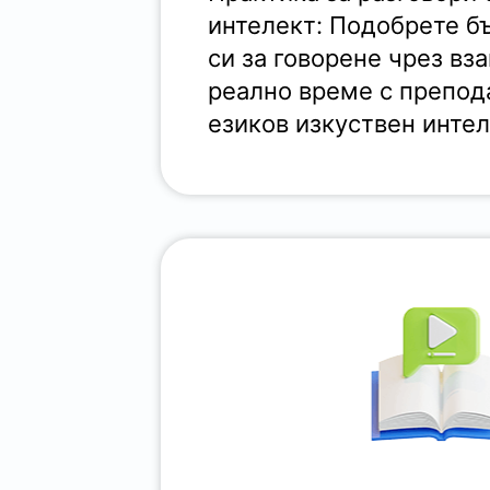
интелект: Подобрете б
си за говорене чрез вз
реално време с препод
езиков изкуствен инте