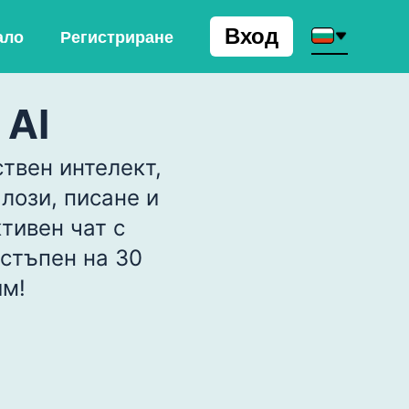
Вход
ало
Регистриране
 AI
ствен интелект,
лози, писане и
тивен чат с
остъпен на 30
им!