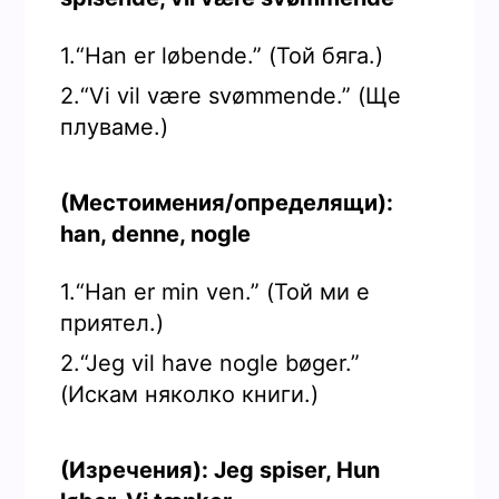
1.“Han er løbende.” (Той бяга.)
2.“Vi vil være svømmende.” (Ще
плуваме.)
(Местоимения/определящи):
han, denne, nogle
1.“Han er min ven.” (Той ми е
приятел.)
2.“Jeg vil have nogle bøger.”
(Искам няколко книги.)
(Изречения): Jeg spiser, Hun