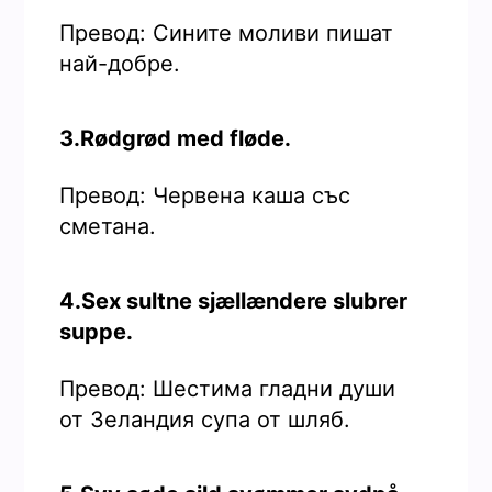
Превод: Сините моливи пишат
най-добре.
3.Rødgrød med fløde.
Превод: Червена каша със
сметана.
4.Sex sultne sjællændere slubrer
suppe.
Превод: Шестима гладни души
от Зеландия супа от шляб.