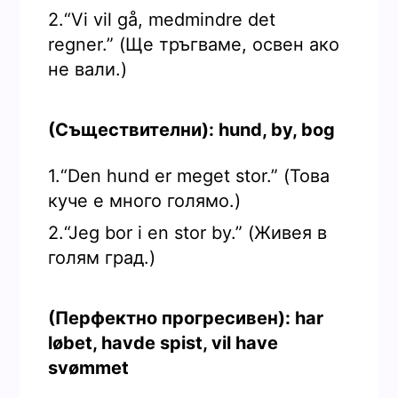
2.“Vi vil gå, medmindre det
regner.” (Ще тръгваме, освен ако
не вали.)
(Съществителни): hund, by, bog
1.“Den hund er meget stor.” (Това
куче е много голямо.)
2.“Jeg bor i en stor by.” (Живея в
голям град.)
(Перфектно прогресивен): har
løbet, havde spist, vil have
svømmet