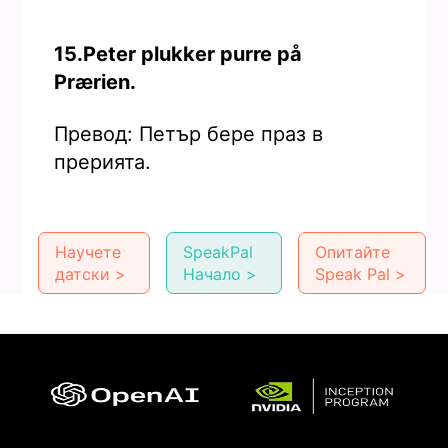
15.Peter plukker purre på
Prærien.
Превод: Петър бере праз в
прерията.
Научете
SpeakPal
Опитайте
датски >
Начало >
Speak Pal >