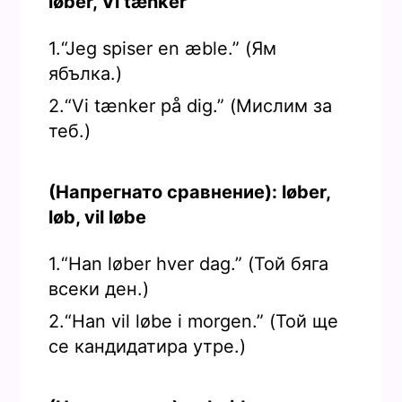
løber, Vi tænker
1.“Jeg spiser en æble.” (Ям
ябълка.)
2.“Vi tænker på dig.” (Мислим за
теб.)
(Напрегнато сравнение): løber,
løb, vil løbe
1.“Han løber hver dag.” (Той бяга
всеки ден.)
2.“Han vil løbe i morgen.” (Той ще
се кандидатира утре.)