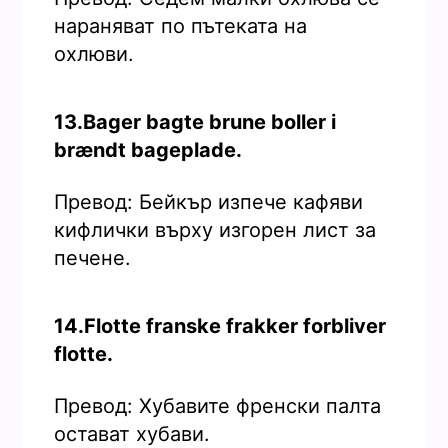
нараняват по пътеката на
охлюви.
13.Bager bagte brune boller i
brændt bageplade.
Превод: Бейкър изпече кафяви
кифлички върху изгорен лист за
печене.
14.Flotte franske frakker forbliver
flotte.
Превод: Хубавите френски палта
остават хубави.