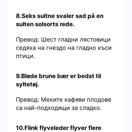
8.Seks sultne svaler sad på en
sulten solsorts rede.
Превод: Шест гладни лястовици
седяха на гнездо на гладно къси
птици.
9.Bløde brune bær er bedst til
syltetøj.
Превод: Меките кафяви плодове
са най-подходящи за сладко.
10.Flink flyveleder flyver flere