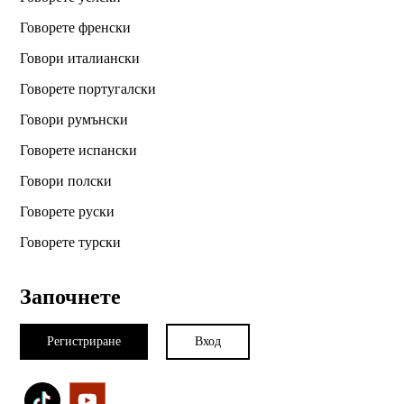
Говорете френски
Говори италиански
Говорете португалски
Говори румънски
Говорете испански
Говори полски
Говорете руски
Говорете турски
Започнете
Регистриране
Вход