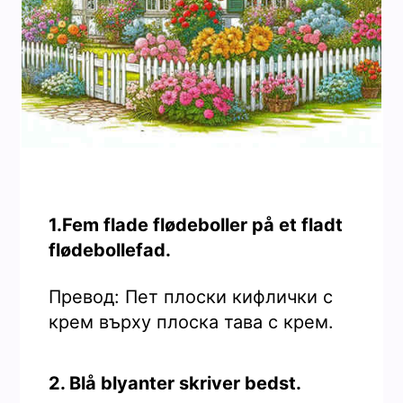
1.Fem flade flødeboller på et fladt
flødebollefad.
Превод: Пет плоски кифлички с
крем върху плоска тава с крем.
2. Blå blyanter skriver bedst.