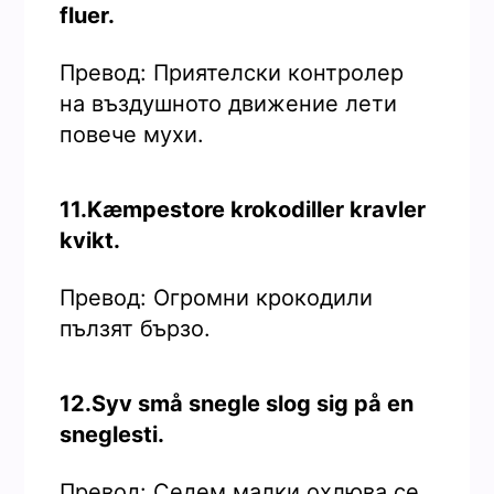
fluer.
Превод: Приятелски контролер
на въздушното движение лети
повече мухи.
11.Kæmpestore krokodiller kravler
kvikt.
Превод: Огромни крокодили
пълзят бързо.
12.Syv små snegle slog sig på en
sneglesti.
Превод: Седем малки охлюва се