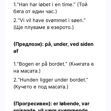
1.“Han har løbet i en time.” (Той
бяга от един час.)
2.“Vi vil have svømmet i søen.”
(Ще плуваме в езерото.)
(Предлози): på, under, ved siden
af
1.“Bogen er på bordet.” (Книгата е
на масата.)
2.“Hunden ligger under bordet.”
(Кучето е под масата.)
(Прогресивен): er løbende, var
spisende, vil være svømmende