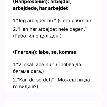
(Напрежения): arbejder,
arbejdede, har arbejdet
1.“Jeg arbejder nu.” (Сега работя.)
2.“Han har arbejdet hele dagen.”
(Работил е цял ден.)
(Глаголи): løbe, se, komme
1.“Vi skal løbe nu.” (Трябва да
бягаме сега.)
2.“Kan du se det?” (Можеш ли да
го видиш?)