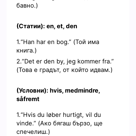
бавно.)
(Статии): en, et, den
1.“Han har en bog.” (Той има
книга.)
2.“Det er den by, jeg kommer fra.”
(Това е градът, от който идвам.)
(Условни): hvis, medmindre,
såfremt
1.“Hvis du løber hurtigt, vil du
vinde.” (Ако бягаш бързо, ще
спечелиш.)