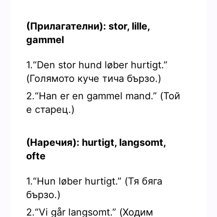
(Прилагателни): stor, lille,
gammel
1.“Den stor hund løber hurtigt.”
(Голямото куче тича бързо.)
2.“Han er en gammel mand.” (Той
е старец.)
(Наречия): hurtigt, langsomt,
ofte
1.“Hun løber hurtigt.” (Тя бяга
бързо.)
2.“Vi går langsomt.” (Ходим