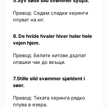
5.Syv søde sild svømmer sydpå.
Превод: Седем сладки херинги
плуват на юг.
6. De hvide hvaler hiver haler hele
vejen hjem.
Превод: Белите китове дърпат
опашки чак до вкъщи.
7.Stille sild svømmer sjældent i
søer.
Превод: Тихата херинга рядко
плува в езера.