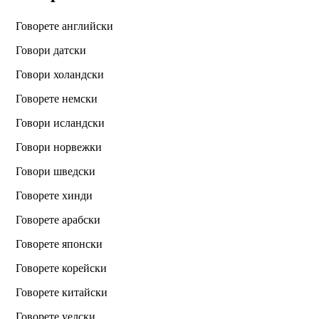
Говорете английски
Говори датски
Говори холандски
Говорете немски
Говори исландски
Говори норвежки
Говори шведски
Говорете хинди
Говорете арабски
Говорете японски
Говорете корейски
Говорете китайски
Говорете уелски