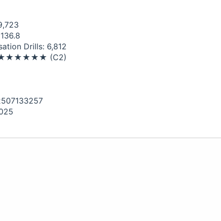
9,723
 136.8
tion Drills: 6,812
el: ★★★★★★ (C2)
02507133257
2025