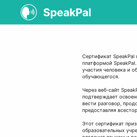
SpeakPal
Сертификат SpeakPal
платформой SpeakPal.
участия человека и о
обучающегося.
Через веб-сайт Speak
подтверждает освоени
вести разговор, прод
предоставляя всесто
Этот сертификат приз
образовательных учр