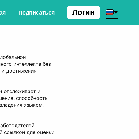
Логин
ая
Подписаться
глобальной
ного интеллекта без
м и достижения
и отслеживает и
шение, способность
владения языком,
аботодателей,
й ссылкой для оценки