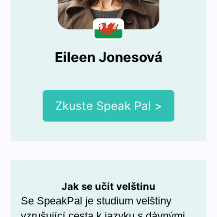
Eileen Jonesová
Zkuste Speak Pal >
Jak se učit velštinu
Se SpeakPal je studium velštiny
vzrušující cesta k jazyku s dávnými