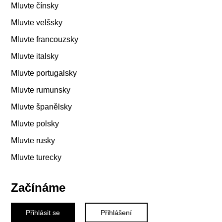
Mluvte čínsky
Mluvte velšsky
Mluvte francouzsky
Mluvte italsky
Mluvte portugalsky
Mluvte rumunsky
Mluvte španělsky
Mluvte polsky
Mluvte rusky
Mluvte turecky
Začínáme
Přihlásit se
Přihlášení