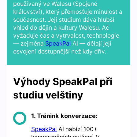
používaný ve Walesu (Spojené
království), který přemosťuje minulost a
současnost. Její studium dává hlubší
vhled do dějin a kultury Walesu. Ač
vyžaduje čas a vytrvalost, technologie
— zejména
SpeakPal
AI — dělají její
osvojení dostupnější než kdy dřív.
Výhody SpeakPal při
studiu velštiny
1. Trénink konverzace:
SpeakPal
AI nabízí 100+