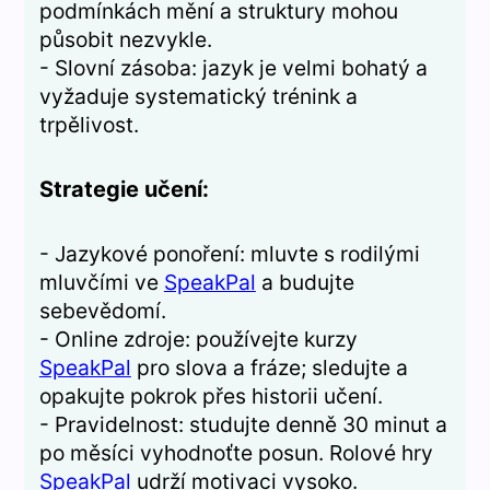
podmínkách mění a struktury mohou
působit nezvykle.
- Slovní zásoba: jazyk je velmi bohatý a
vyžaduje systematický trénink a
trpělivost.
Strategie učení:
- Jazykové ponoření: mluvte s rodilými
mluvčími ve
SpeakPal
a budujte
sebevědomí.
- Online zdroje: používejte kurzy
SpeakPal
pro slova a fráze; sledujte a
opakujte pokrok přes historii učení.
- Pravidelnost: studujte denně 30 minut a
po měsíci vyhodnoťte posun. Rolové hry
SpeakPal
udrží motivaci vysoko.