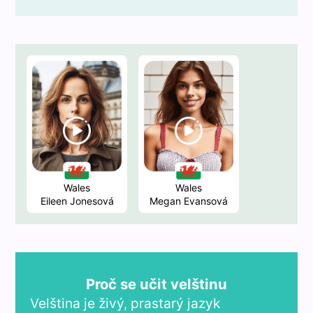
Wales
Wales
Eileen Jonesová
Megan Evansová
Proč se učit velštinu
Velština je živý, prastarý jazyk