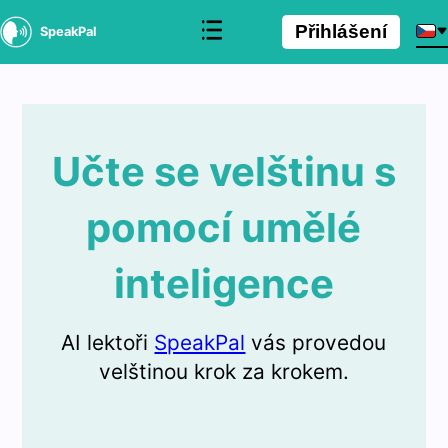
Přihlášení
SpeakPal
Učte se velštinu s
pomocí umělé
inteligence
AI lektoři
SpeakPal
vás provedou
velštinou krok za krokem.