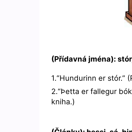
(Přídavná jména): stór, 
1.“Hundurinn er stór.” (
2.“Þetta er fallegur bók
kniha.)
(Články): þessi, sá, hi