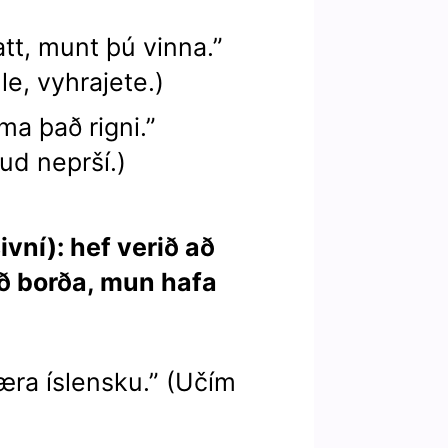
att, munt þú vinna.”
e, vyhrajete.)
ma það rigni.”
ud neprší.)
ivní): hef verið að
að borða, mun hafa
læra íslensku.” (Učím