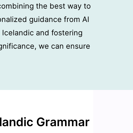
combining the best way to
onalized guidance from AI
 Icelandic and fostering
ignificance, we can ensure
elandic Grammar