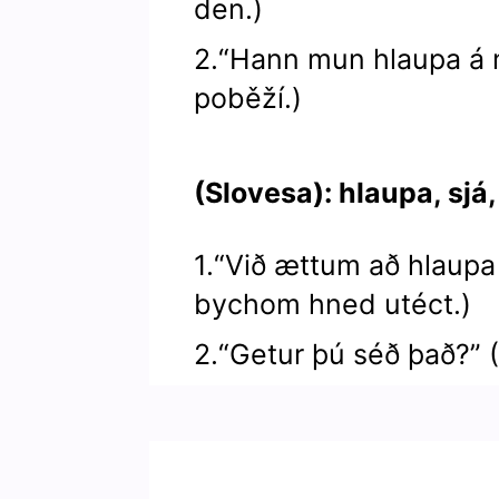
den.)
2.“Hann mun hlaupa á m
poběží.)
(Slovesa): hlaupa, sjá
1.“Við ættum að hlaupa
bychom hned utéct.)
2.“Getur þú séð það?” (