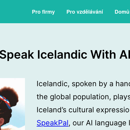
Pro firmy
Pro vzdělávání
Domů
Speak Icelandic With A
Icelandic, spoken by a hand
the global population, plays
Iceland’s cultural expressi
SpeakPal
, our AI language 