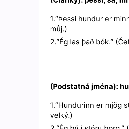
1.“Þessi hundur er minn
můj.)
2.“Ég las það bók.” (Čet
(Podstatná jména): hu
1.“Hundurinn er mjög st
velký.)
2.“Ég bý í stóru borg.”