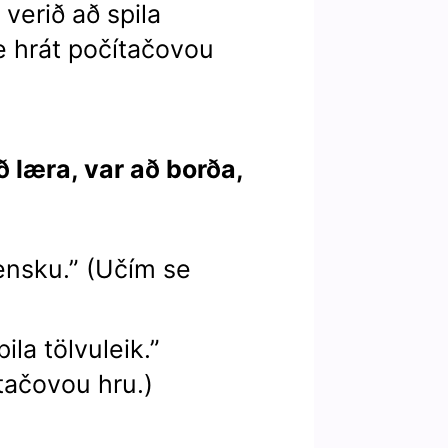
verið að spila
e hrát počítačovou
ð læra, var að borða,
lensku.” (Učím se
ila tölvuleik.”
tačovou hru.)