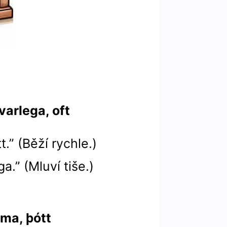
 varlega, oft
t.” (Běží rychle.)
a.” (Mluví tiše.)
ema, þótt