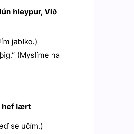
Hún hleypur, Við
Jím jablko.)
þig.” (Myslíme na
, hef lært
Teď se učím.)