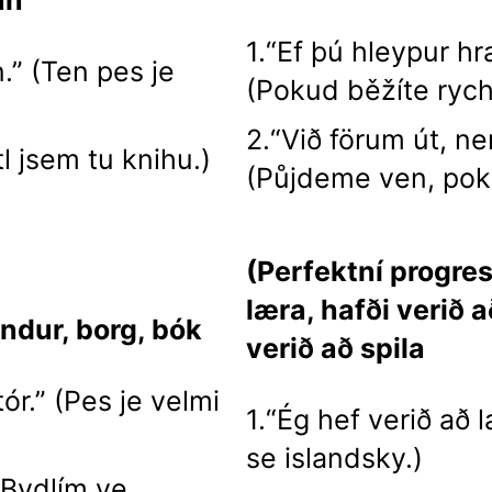
1.“Ef þú hleypur hr
.” (Ten pes je
(Pokud běžíte rychl
2.“Við förum út, ne
l jsem tu knihu.)
(Půjdeme ven, pok
(Perfektní progres
læra, hafði verið 
ndur, borg, bók
verið að spila
ór.” (Pes je velmi
1.“Ég hef verið að 
se islandsky.)
 (Bydlím ve