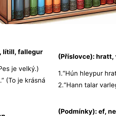
lítill, fallegur
(Příslovce): hratt,
Pes je velký.)
1.“Hún hleypur hrat
.” (To je krásná
2.“Hann talar varleg
(Podmínky): ef, n
nn