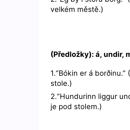
velkém městě.)
(Předložky): á, undir,
1.“Bókin er á borðinu.” 
stole.)
2.“Hundurinn liggur und
je pod stolem.)