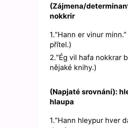
(Zájmena/determinanty
nokkrir
1.“Hann er vinur minn.”
přítel.)
2.“Ég vil hafa nokkrar 
nějaké knihy.)
(Napjaté srovnání): hl
hlaupa
1.“Hann hleypur hver d