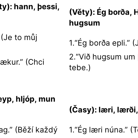
): hann, þessi,
(Věty): Ég borða, 
hugsum
 (Je to můj
1.“Ég borða epli.” (
2.“Við hugsum um 
bækur.” (Chci
tebe.)
eyp, hljóp, mun
(Časy): læri, lærði
ag.” (Běží každý
1.“Ég læri núna.” (