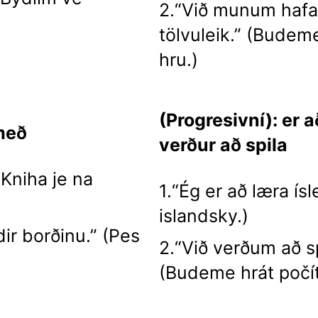
2.“Við munum hafa 
tölvuleik.” (Budem
hru.)
(Progresivní): er a
 með
verður að spila
(Kniha je na
1.“Ég er að læra ís
islandsky.)
ir borðinu.” (Pes
2.“Við verðum að sp
(Budeme hrát počí