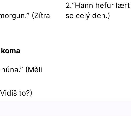
2.“Hann hefur lært 
orgun.” (Zítra
se celý den.)
, koma
 núna.” (Měli
Vidíš to?)