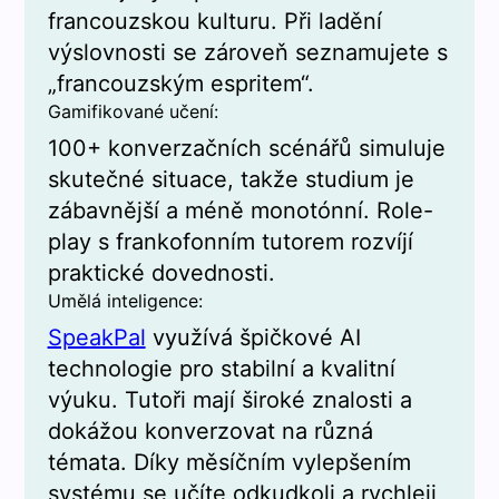
francouzskou kulturu. Při ladění
výslovnosti se zároveň seznamujete s
„francouzským espritem“.
Gamifikované učení:
100+ konverzačních scénářů simuluje
skutečné situace, takže studium je
zábavnější a méně monotónní. Role-
play s frankofonním tutorem rozvíjí
praktické dovednosti.
Umělá inteligence:
SpeakPal
využívá špičkové AI
technologie pro stabilní a kvalitní
výuku. Tutoři mají široké znalosti a
dokážou konverzovat na různá
témata. Díky měsíčním vylepšením
systému se učíte odkudkoli a rychleji