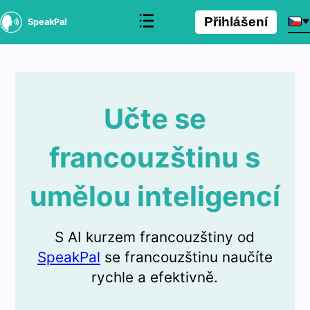
Přihlášení
SpeakPal
Učte se
francouzštinu s
umělou inteligencí
S AI kurzem francouzštiny od
SpeakPal
se francouzštinu naučíte
rychle a efektivně.