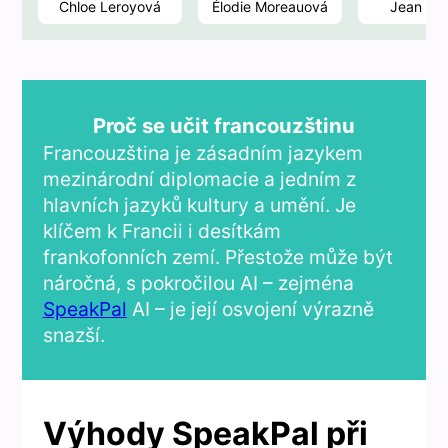
Chloe Leroyová
Élodie Moreauová
Jean Du
Proč se učit francouzštinu
Francouzština je zásadním jazykem
mezinárodní diplomacie a jedním z
hlavních jazyků kultury a umění. Je
klíčem k Francii i desítkám
frankofonních zemí. Přestože může být
náročná, s pokročilou AI – zejména
SpeakPal
AI – je její osvojení výrazně
snazší.
Výhody SpeakPal při