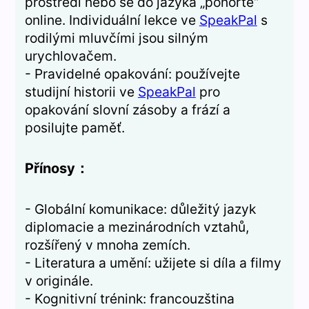
prostředí nebo se do jazyka „ponořte“
online. Individuální lekce ve
SpeakPal
s
rodilými mluvčími jsou silným
urychlovačem.
- Pravidelné opakování: používejte
studijní historii ve
SpeakPal
pro
opakování slovní zásoby a frází a
posilujte paměť.
Přínosy：
- Globální komunikace: důležitý jazyk
diplomacie a mezinárodních vztahů,
rozšířený v mnoha zemích.
- Literatura a umění: užijete si díla a filmy
v originále.
- Kognitivní trénink: francouzština