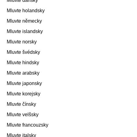
Mluvte dánsky
Mluvte holandsky
Mluvte německy
Mluvte islandsky
Mluvte norsky
Mluvte švédsky
Mluvte hindsky
Mluvte arabsky
Mluvte japonsky
Mluvte korejsky
Mluvte čínsky
Mluvte velšsky
Mluvte francouzsky
Mluvte italsky