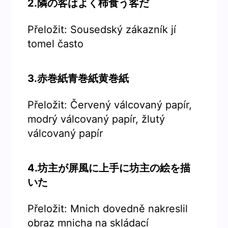
2.隣の客はよく柿食う客だ
Přeložit: Sousedský zákazník jí
tomel často
3.赤巻紙青巻紙黄巻紙
Přeložit: Červený válcovaný papír,
modrý válcovaný papír, žlutý
válcovaný papír
4.坊主が屏風に上手に坊主の絵を描
いた
Přeložit: Mnich dovedně nakreslil
obraz mnicha na skládací