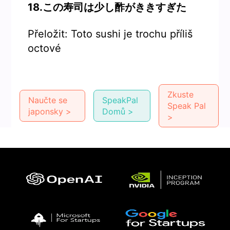
18.この寿司は少し酢がききすぎた
Přeložit: Toto sushi je trochu příliš
octové
Zkuste
Naučte se
SpeakPal
Speak Pal
japonsky >
Domů >
>