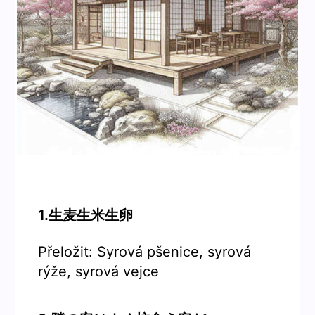
1.生麦生米生卵
Přeložit: Syrová pšenice, syrová
rýže, syrová vejce