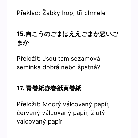
Překlad: Žabky hop, tři chmele
15.向こうのごまはええごまか悪いご
まか
Přeložit: Jsou tam sezamová
semínka dobrá nebo špatná?
17. 青巻紙赤巻紙黄巻紙
Přeložit: Modrý válcovaný papír,
červený válcovaný papír, žlutý
válcovaný papír