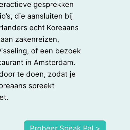
teractieve gesprekken
o’s, die aansluiten bij
rlanders echt Koreaans
aan zakenreizen,
wisseling, of een bezoek
taurant in Amsterdam.
door te doen, zodat je
oreaans spreekt
et.
Probeer Speak Pal >