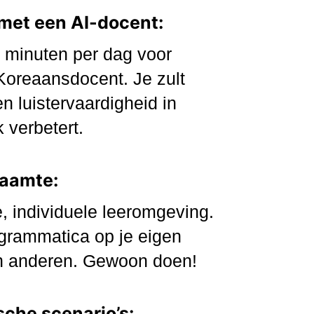
 met een AI-docent:
 minuten per dag voor
Koreaansdocent. Je zult
n luistervaardigheid in
 verbetert.
haamte:
e, individuele leeromgeving.
 grammatica op je eigen
n anderen. Gewoon doen!
ische scenario’s: