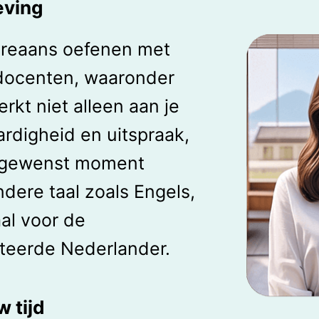
eving
oreaans oefenen met
docenten, waaronder
rkt niet alleen aan je
ardigheid en uitspraak,
k gewenst moment
dere taal zoals Engels,
al voor de
nteerde Nederlander.
w tijd