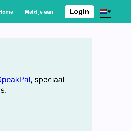
Login
Home
Meld je aan
SpeakPal
, speciaal
s.