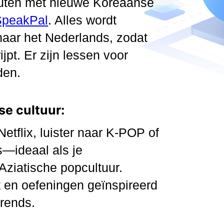
uten met nieuwe Koreaanse
SpeakPal
. Alles wordt
 naar het Nederlands, zodat
ijpt. Er zijn lessen voor
den.
se cultuur:
etflix, luister naar K-POP of
—ideaal als je
Aziatische popcultuur.
t en oefeningen geïnspireerd
rends.