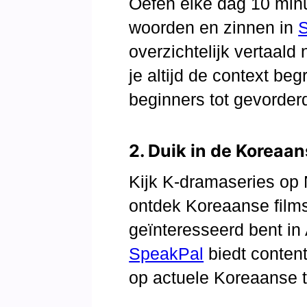
Oefen elke dag 10 min
woorden en zinnen in
overzichtelijk vertaald
je altijd de context begr
beginners tot gevorder
2. Duik in de Koreaan
Kijk K-dramaseries op N
ontdek Koreaanse films
geïnteresseerd bent in 
SpeakPal
biedt conten
op actuele Koreaanse t