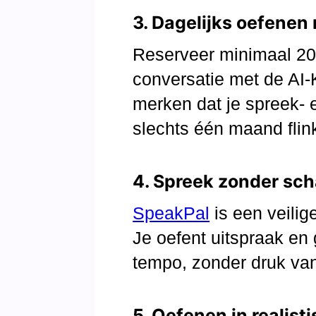
3. Dagelijks oefenen
Reserveer minimaal 20
conversatie met de AI-
merken dat je spreek- e
slechts één maand flink
4. Spreek zonder sc
SpeakPal
is een veilig
Je oefent uitspraak en
tempo, zonder druk va
5. Oefenen in realist