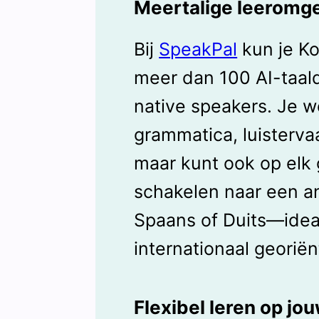
Meertalige leeromg
Bij
SpeakPal
kun je K
meer dan 100 AI-taal
native speakers. Je we
grammatica, luisterva
maar kunt ook op el
schakelen naar een an
Spaans of Duits—idea
internationaal georië
Flexibel leren op jou