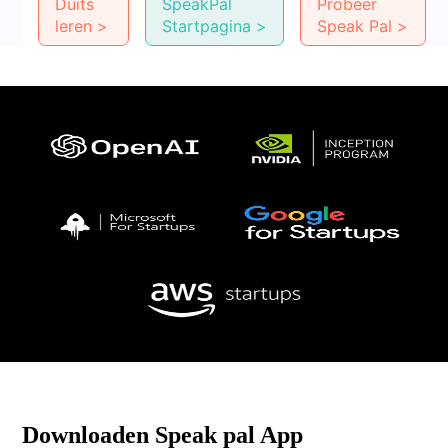
Duits
SpeakPal
Probeer
leren >
Startpagina >
Speak Pal >
Downloaden Speak pal App