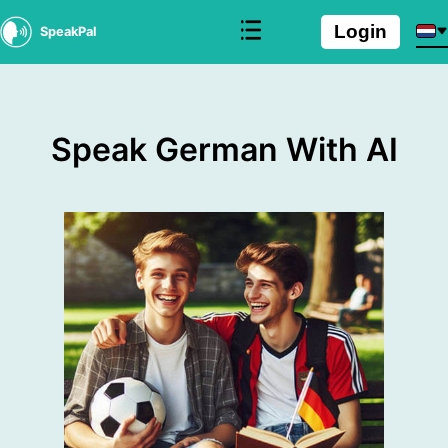
Login
SpeakPal
Speak German With AI