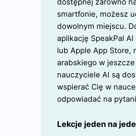
dostępnej zarówno na
smartfonie, możesz u
dowolnym miejscu. D
aplikację SpeakPal AI
lub Apple App Store,
arabskiego w jeszcze 
nauczyciele AI są dos
wspierać Cię w nauce
odpowiadać na pytani
Lekcje jeden na jed