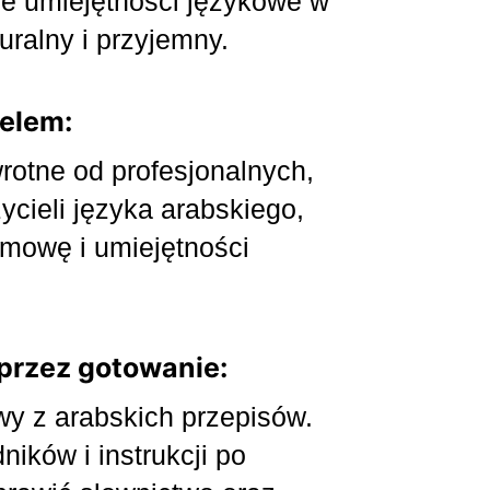
e umiejętności językowe w
ralny i przyjemny.
ielem:
rotne od profesjonalnych,
cieli języka arabskiego,
mowę i umiejętności
 przez gotowanie:
wy z arabskich przepisów.
ników i instrukcji po