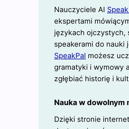
Nauczyciele AI
Speak
ekspertami mówiącym
językach ojczystych, 
speakerami do nauki 
SpeakPal
możesz uczy
gramatyki i wymowy a
zgłębiać historię i ku
Nauka w dowolnym m
Dzięki stronie intern