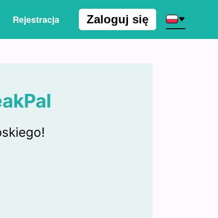
Zaloguj się
Rejestracja
eakPal
skiego!