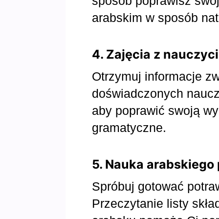
sposób poprawisz swoj
arabskim w sposób natu
4. Zajęcia z nauczyc
Otrzymuj informacje zw
doświadczonych nauczy
aby poprawić swoją wy
gramatyczne.
5. Nauka arabskiego
Spróbuj gotować potra
Przeczytanie listy skład