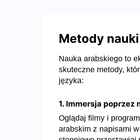
Metody nauki
Nauka arabskiego to e
skuteczne metody, któ
języka:
1. Immersja poprzez 
Oglądaj filmy i progra
arabskim z napisami w
stopniowo przestawiaj 