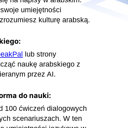
 swoje umiejętności
 zrozumiesz kulturę arabską.
kiego:
eakPal
lub strony
ocząć naukę arabskiego z
ieranym przez AI.
forma do nauki:
d 100 ćwiczeń dialogowych
tych scenariuszach. W ten