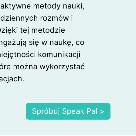
eraktywne metody nauki,
codziennych rozmów i
Dzięki tej metodzie
ngażują się w naukę, co
iejętności komunikacji
tóre można wykorzystać
acjach.
Spróbuj Speak Pal >