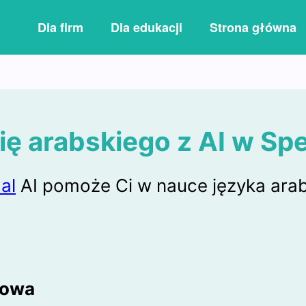
Dla firm
Dla edukacji
Strona główna
ię arabskiego z AI w Sp
al
AI pomoże Ci w nauce języka arab
kowa