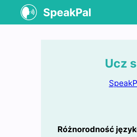
SpeakPal
Ucz s
SpeakP
Różnorodność języ