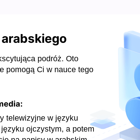
 arabskiego
kscytująca podróż. Oto
re pomogą Ci w nauce tego
media:
my telewizyjne w języku
 języku ojczystym, a potem
się na napisy w arabskim.