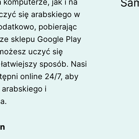
Sam
 komputerze, jak i na
czyć się arabskiego w
odatkowo, pobierając
 ze sklepu Google Play
 możesz uczyć się
łatwiejszy sposób. Nasi
tępni online 24/7, aby
 arabskiego i
a.
en