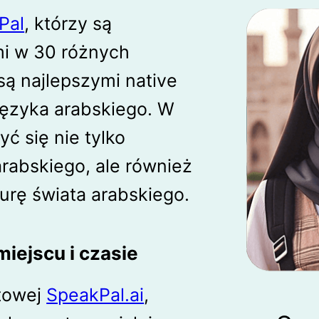
Pal
, którzy są
i w 30 różnych
są najlepszymi native
języka arabskiego. W
ć się nie tylko
rabskiego, ale również
lturę świata arabskiego.
iejscu i czasie
etowej
SpeakPal.ai
,