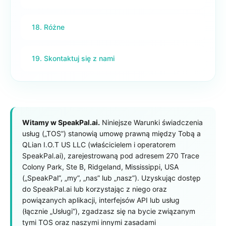
18. Różne
19. Skontaktuj się z nami
Witamy w SpeakPal.ai.
Niniejsze Warunki świadczenia
usług („TOS”) stanowią umowę prawną między Tobą a
QLian I.O.T US LLC (właścicielem i operatorem
SpeakPal.ai), zarejestrowaną pod adresem 270 Trace
Colony Park, Ste B, Ridgeland, Mississippi, USA
(„SpeakPal”, „my”, „nas” lub „nasz”). Uzyskując dostęp
do SpeakPal.ai lub korzystając z niego oraz
powiązanych aplikacji, interfejsów API lub usług
(łącznie „Usługi”), zgadzasz się na bycie związanym
tymi TOS oraz naszymi innymi zasadami