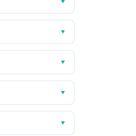
▼
wotnich członków Premium.
yfikat zawiera unikalny
▼
je się w czasie
apis Twoich osiągnięć
 języków, aby pomagać
z poszerzyć słownictwo,
▼
ści komunikacyjne. Jedną z
 prawdziwego życia,
rta bankowa nie obsługuje
y Visa lub MasterCard,
▼
iałem obsługi klienta
yscy nauczyciele języka AI
as rozmów z Tobą, aby
▼