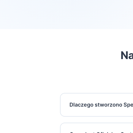
Na
Dlaczego stworzono Sp
Naszym celem jest, aby każ
nauczycielami sztucznej inte