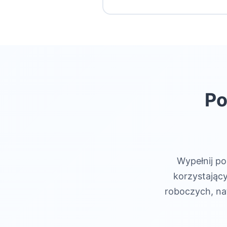
jeden język (na przykład ang
Kod weryfikacyjny możesz o
próbują sprzedawać „kursy a
internetowej
SpeakPal
.
Klik
pośrednictwem naszej oficjal
zapłatę przez e-mail lub inn
Grupy oszustów używają adre
skontaktuj się z nami za po
Po
Wypełnij po
korzystający
roboczych, na