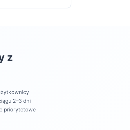
 Grupy oszustów często
rejestracji strony
ci są akceptowane tylko za
szustów mogą prosić o
l to
admin@speakpal.ai
.
 masz wątpliwości,
akiejkolwiek płatności.
y z
 użytkownicy
ciągu 2–3 dni
e priorytetowe