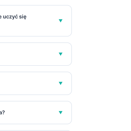
ażdego dnia możesz wybrać
zmów! Ale płatne wrażenia
 uczyć się
▼
yć idealne, ponieważ każdy
▼
nych funkcji nauki języków i
ej inteligencji i nauki
▼
p. Wnioski o zwrot
 początkującym bogactwo
jektowaliśmy bardziej
a?
▼
e funkcję udostępniania