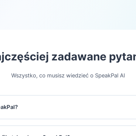
jczęściej zadawane pyta
Wszystko, co musisz wiedzieć o SpeakPal AI
eakPal?
dy z łatwością opanował przynajmniej jeden język obcy. 
ligencji i sztucznej inteligencji, aby obniżyć bariery i kos