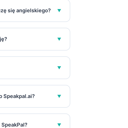
usuń wszelkie prywatne dane,
czę się angielskiego?
▼
hiszpańskiego i innych
inteligencji, aby pomóc Ci
ję?
▼
tylko uzyskać dostęp do
ać aplikację
SpeakPal
AI ze
▼
zeznaczony tylko dla szkół
mi, aby dowiedzieć się
o Speakpal.ai?
▼
zwy, a nawet naszego logo,
 pozwala na swobodne
e SpeakPal?
▼
zustów zwykle oferują tylko