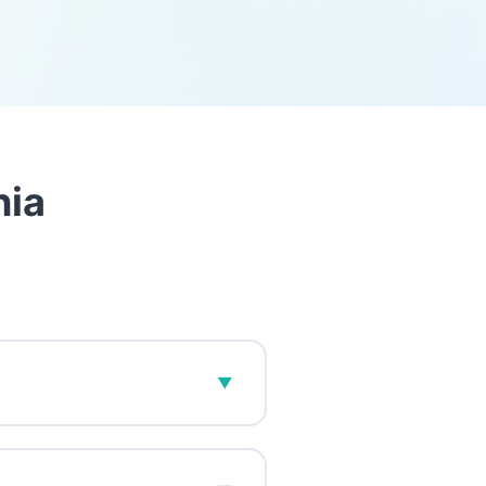
nia
▼
Stworzyliśmy
SpeakPal
z
zty nauki języków obcych dla