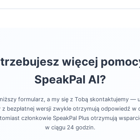
ielski). 2.
Speakpal.ai
nie sprzedaje pojedynczych kursów.
trzymać za pośrednictwem adresu e-mail użytego podczas 
ngielskiego” lub inne pakiety w jednym języku. 3. Płatnoś
nij, aby odzyskać hasło
nej strony internetowej lub aplikacji
Speakpal.ai
. Grupy o
e nieoficjalne metody. 4. Nasz jedyny oficjalny adres e-mai
sów e-mail, które nie kończą się na „@speakpal.ai”. Jeśli
średnictwem naszych oficjalnych kanałów, zanim dokonasz j
trzebujesz więcej pomoc
SpeakPal AI?
niższy formularz, a my się z Tobą skontaktujemy —
 z bezpłatnej wersji zwykle otrzymują odpowiedź w 
tomiast członkowie SpeakPal Plus otrzymują wsparci
w ciągu 24 godzin.