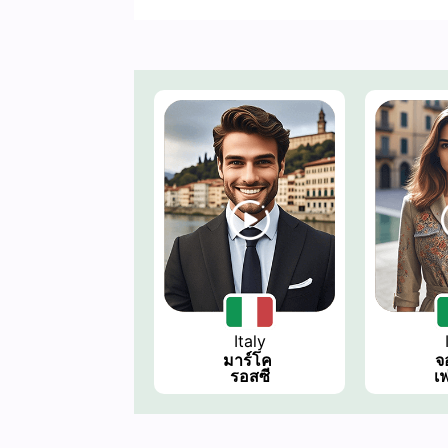
Italy
มาร์โค 
จ
รอสซี
เ