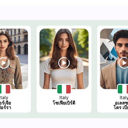
Italy
Italy
Ital
อร์เจีย
โซเฟียเบิร์ตี
อเลส
ฟอร์รา
โดร เบี