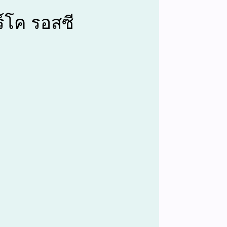
์โค รอสซี