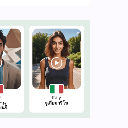
y
Italy
ซาน
จูเลียมาริโน
ยนจี