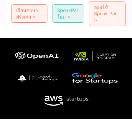
ลองใช้
เรียนภาษา
SpeakPal
Speak Pal
ฝรั่งเศส >
โฮม >
>