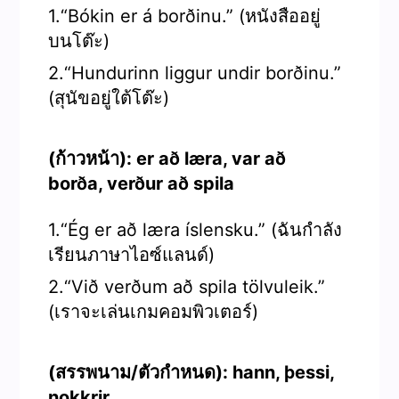
1.“Bókin er á borðinu.” (หนังสืออยู่
บนโต๊ะ)
2.“Hundurinn liggur undir borðinu.”
(สุนัขอยู่ใต้โต๊ะ)
(ก้าวหน้า): er að læra, var að
borða, verður að spila
1.“Ég er að læra íslensku.” (ฉันกำลัง
เรียนภาษาไอซ์แลนด์)
2.“Við verðum að spila tölvuleik.”
(เราจะเล่นเกมคอมพิวเตอร์)
(สรรพนาม/ตัวกำหนด): hann, þessi,
nokkrir