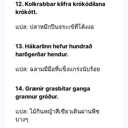
12. Kolkrabbar klifra krókódílana
krókótt.
แปล: ปลาหมึกปีนจระเข้ที่โค้งงอ
13. Hákarlinn hefur hundrað
harðgerðar hendur.
แปล: ฉลามมีมือที่แข็งแกร่งนับร้อย
14. Grænir grasbítar ganga
grannur gróður.
แปล: ไม้กินหญ้าสีเขียวเดินผ่านพืช
บางๆ