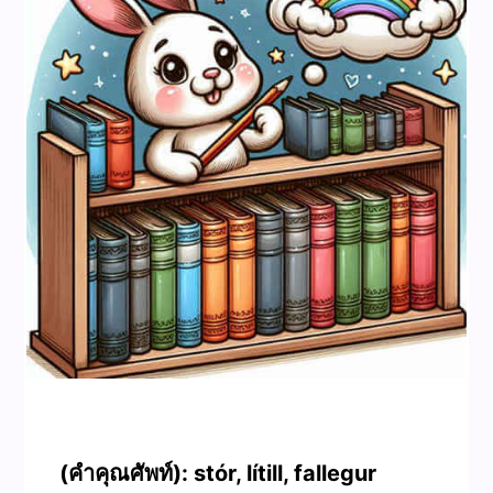
(คำคุณศัพท์): stór, lítill, fallegur