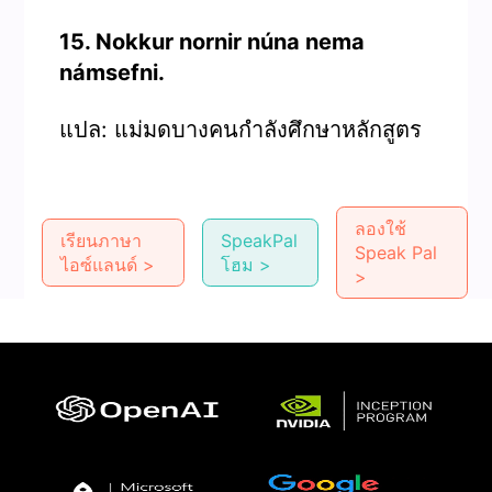
15. Nokkur nornir núna nema
námsefni.
แปล: แม่มดบางคนกำลังศึกษาหลักสูตร
ลองใช้
เรียนภาษา
SpeakPal
Speak Pal
ไอซ์แลนด์ >
โฮม >
>