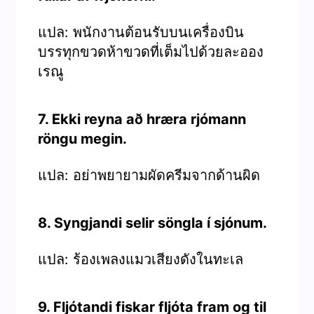
แปล: พนักงานต้อนรับบนเครื่องบิน
บรรทุกขวดห้าขวดที่เต็มไปด้วยละออง
เรณู
7. Ekki reyna að hræra rjómann
röngu megin.
แปล: อย่าพยายามผัดครีมจากด้านผิด
8. Syngjandi selir söngla í sjónum.
แปล: ร้องเพลงแมวเสียงดังในทะเล
9. Fljótandi fiskar fljóta fram og til