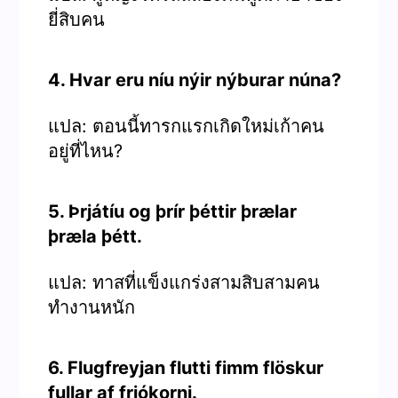
ยี่สิบคน
4. Hvar eru níu nýir nýburar núna?
แปล: ตอนนี้ทารกแรกเกิดใหม่เก้าคน
อยู่ที่ไหน?
5. Þrjátíu og þrír þéttir þrælar
þræla þétt.
แปล: ทาสที่แข็งแกร่งสามสิบสามคน
ทำงานหนัก
6. Flugfreyjan flutti fimm flöskur
fullar af frjókorni.