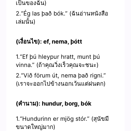
เป็นของฉัน)
2.“Ég las það bók.” (ฉันอ่านหนังสือ
เล่มนั้น)
(เงื่อนไข): ef, nema, þótt
1.“Ef þú hleypur hratt, munt þú
vinna.” (ถ้าคุณวิ่งเร็วคุณจะชนะ)
2.“Við förum út, nema það rigni.”
(เราจะออกไปข้างนอกเว้นแต่ฝนตก)
(คำนาม): hundur, borg, bók
1.“Hundurinn er mjög stór.” (สุนัขมี
ขนาดใหญ่มาก)