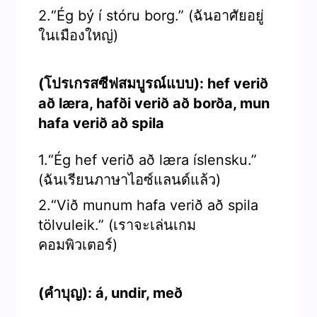
2.“Ég bý í stóru borg.” (ฉันอาศัยอยู่
ในเมืองใหญ่)
(โปรเกรสซีฟสมบูรณ์แบบ): hef verið
að læra, hafði verið að borða, mun
hafa verið að spila
1.“Ég hef verið að læra íslensku.”
(ฉันเรียนภาษาไอซ์แลนด์แล้ว)
2.“Við munum hafa verið að spila
tölvuleik.” (เราจะเล่นเกม
คอมพิวเตอร์)
(คำบุญ): á, undir, með