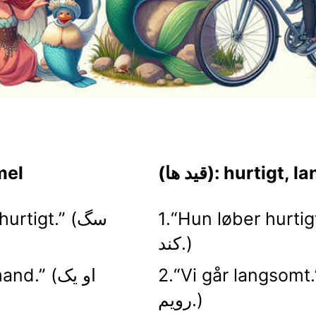
hurtigt, langsom
(صفت
Hun løber hurt.” (او سریع فرار می
1.“ hurtigt
کند.)
Vi går langsom.” (ما آهسته راه می
2.“ mand
رویم.)