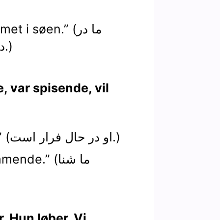
2.“vømmet i søen
دریاچه شنا خواهیم کرد.)
1.“Han er løbende.” (او در حال فرار است.)
2.“svømmende