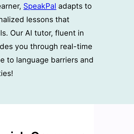
earner,
SpeakPal
adapts to
nalized lessons that
. Our AI tutor, fluent in
ides you through real-time
e to language barriers and
ties!