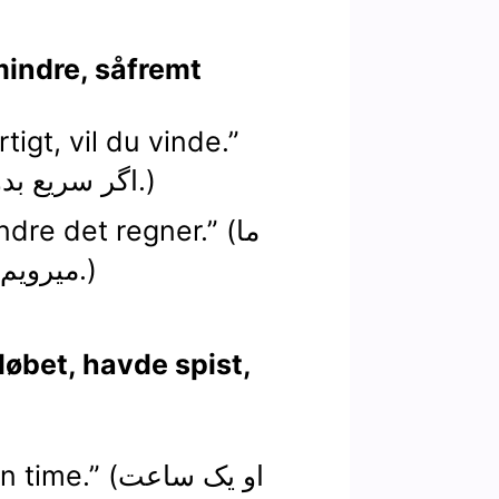
(شرط): e, såfremt
tigt, vil du vinde.”
(اگر سریع بدوید، پیروز خواهید شد.)
2.“mindre det regner
میرویم، مگر اینکه باران ببارد.)
1.“ i en time