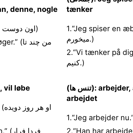
tænker
(ضمایر/تعیین کننده ها): ne, nogle
Jeg spiser en.” (دارم یک سیب
1.“Han er min ven.” (اون دوست منه)
میخورم.)
2.“ bøger
Vi tænker på .” (ما به شما فکر می
کنیم.)
(تنس ها): arbejder, arbejdede, har
(مقایسه تنش): e
arbejdet
1.“
Han har arb.” (او تمام
2.“en