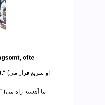
(قید ها): t, ofte
1.“igt
2.“t