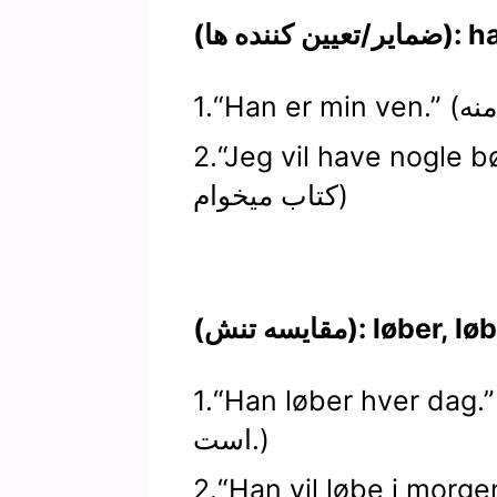
han, den
Jeg vil have nogle.” (من چند تا
کتاب میخوام)
løber, løb, vil løb
Han løber hver dag.” (او هر روز دویده
است.)
Han vil løbe i morg.” (فردا فرار