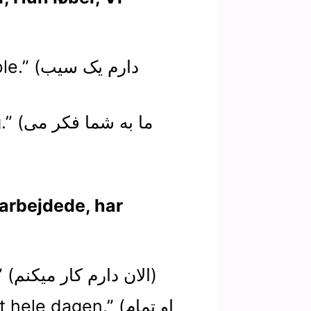
1.“ æble
2.“dig
1.“Jeg arbejder nu.” (الان دارم کار ميکنم)
2.“ejdet hele dagen