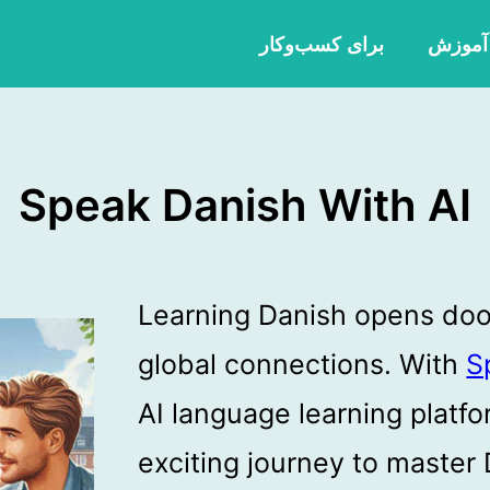
 آموزش
برای کسب‌وکار
Speak Danish With AI
Learning Danish opens door
global connections. With
S
AI language learning platf
exciting journey to master