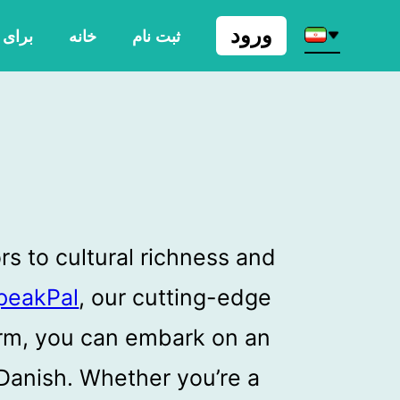
ورود
ثبت نام
خانه
برای
s to cultural richness and
peakPal
, our cutting-edge
orm, you can embark on an
 Danish. Whether you’re a